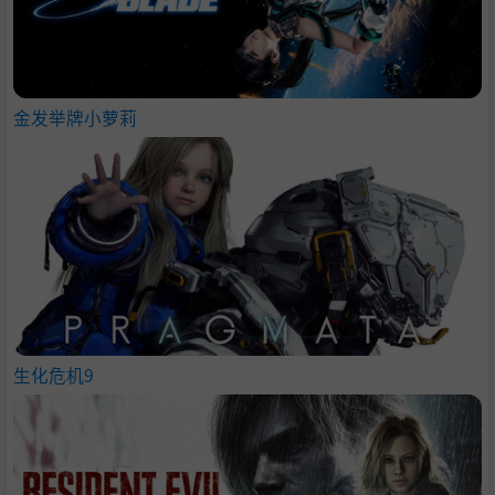
金发举牌小萝莉
生化危机9