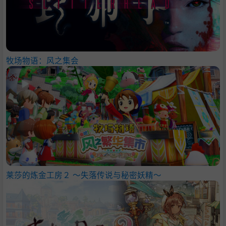
牧场物语：风之集会
莱莎的炼金工房２ ～失落传说与秘密妖精～