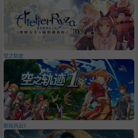
空之轨迹
欧陆风云5