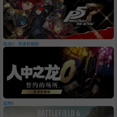
如龙0：导演剪辑版
战地6