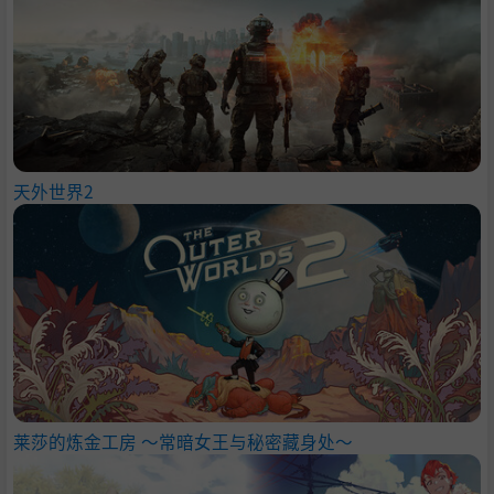
天外世界2
莱莎的炼金工房 ～常暗女王与秘密藏身处～