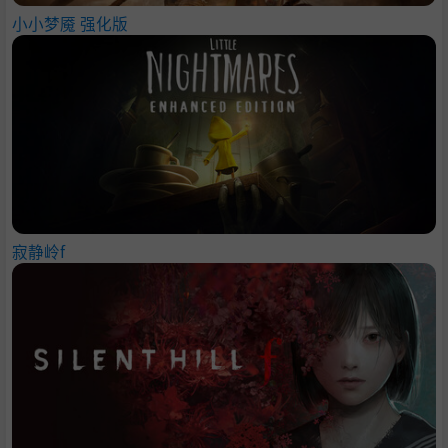
小小梦魇 强化版
寂静岭f