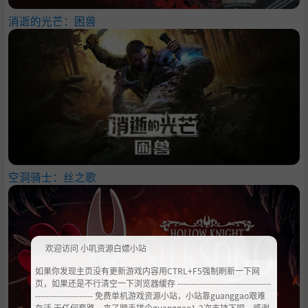
消逝的光芒：困兽
空洞骑士：丝之歌
欢迎访问 小叽资源白嫖小站
如果你发现主页没有更新游戏内容用CTRL+F5强制刷新一下网
页，如果还是不行清空一下浏览器缓存 ----------------------------------
--------------------- 免费单机游戏资源小站，小站靠guanggao艰难
存活 无任何套路，来了顺手搓个guanggao1-2次支持下吧，感谢