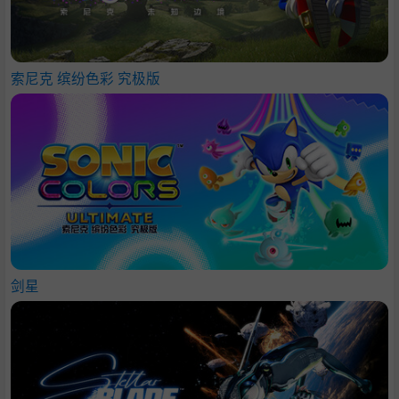
索尼克 缤纷色彩 究极版
剑星