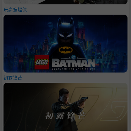
乐高蝙蝠侠
初露锋芒