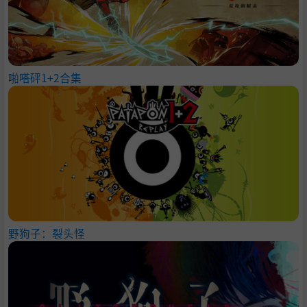
啪嗒砰1+2合集
野狗子：裂头怪