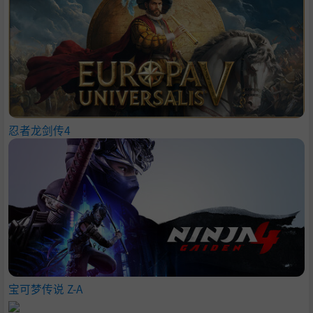
忍者龙剑传4
宝可梦传说 Z-A