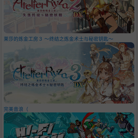
莱莎的炼金工房３ ～终结之炼金术士与秘密钥匙～
完美音浪（