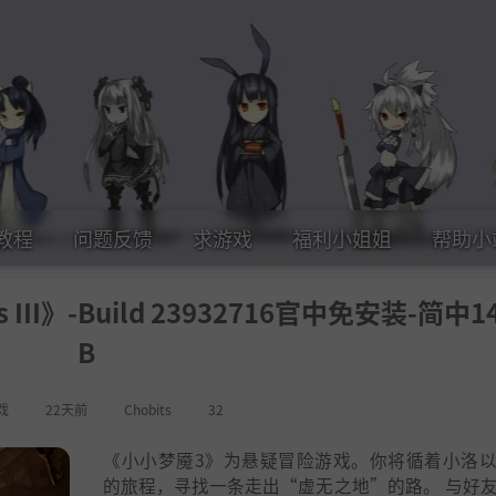
教程
问题反馈
求游戏
福利小姐姐
帮助小
s III》-Build 23932716官中免安装-简中14
B
戏
22天前
Chobits
32
《小小梦魇3》为悬疑冒险游戏。你将循着小洛
的旅程，寻找一条走出“虚无之地”的路。 与好