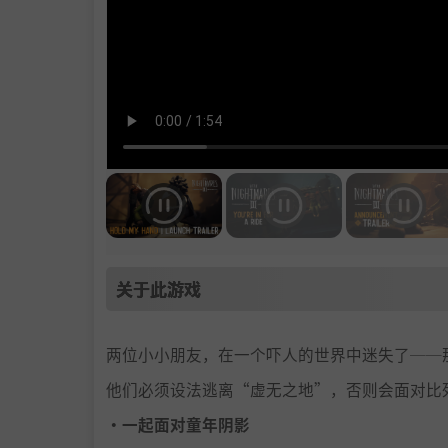
关于此游戏
两位小小朋友，在一个吓人的世界中迷失了──
他们必须设法逃离“虚无之地”，否则会面对比
・一起面对童年阴影