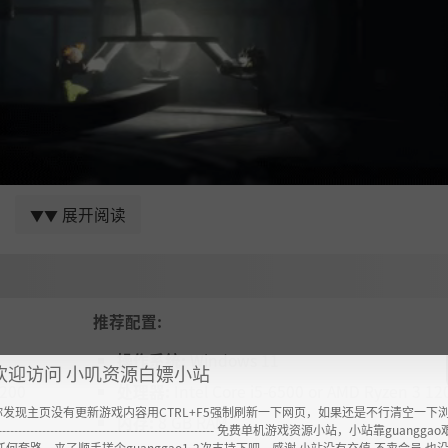
展开阅读
▼▼
的巢穴。
千里迢迢跑来抓人──
推荐配置:
鬼抓人游戏即将展开；
操作系统:
Windows 11
欢迎访问 小叽资源白嫖小站
象鼻虫来袭；
1200
处理器:
Intel Core i5-6500 or AMD Ryzen 3 12
大脚的步伐。
你发现主页没有更新游戏内容用CTRL+F5强制刷新一下网页，如果还是不行清空一下
内存:
8 GB RAM
----------------------------------------------------- 免费单机游戏资源小站，小站靠guangg
准备，也要在短时间内集中注意力，挺身保护自己。
任何套路，来了顺手搓个guanggao1-2次支持下吧，感谢 小站没有充值.不卖会员.也