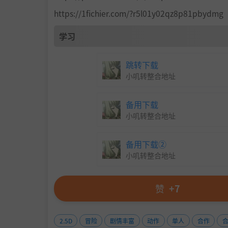
https://1fichier.com/?r5l01y02qz8p81pbydmg
学习
跳转下载
小叽转整合地址
备用下载
小叽转整合地址
备用下载②
小叽转整合地址
赞
+7
2.5D
冒险
剧情丰富
动作
单人
合作