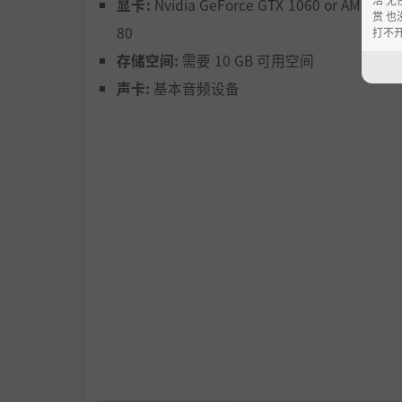
显卡:
Nvidia GeForce GTX 1060 or AMD Rad
赏 也
80
打不
存储空间:
需要 10 GB 可用空间
声卡:
基本音频设备