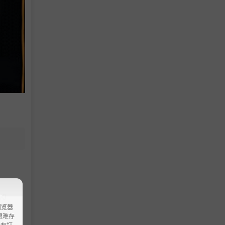
00
浏览器
ao艰难存
没有打