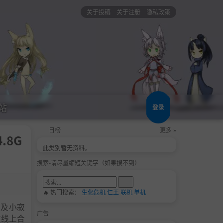
关于投稿
关于注册
隐私政策
站
登录
日榜
更多 »
.8G
此类别暂无资料。
搜索-请尽量缩短关键字（如果搜不到）
🔥 热门搜索：
生化危机
仁王
联机
单机
以及小寂
广告
友线上合