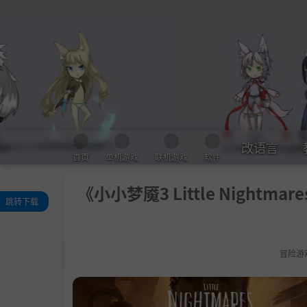
改语言
首页
单机游戏
联机游戏
软件
《小小梦魇3 Little Nightmare
跳转下载
关于此游戏
系统需求
冒险游
支持作者
说明
BT磁力
学习