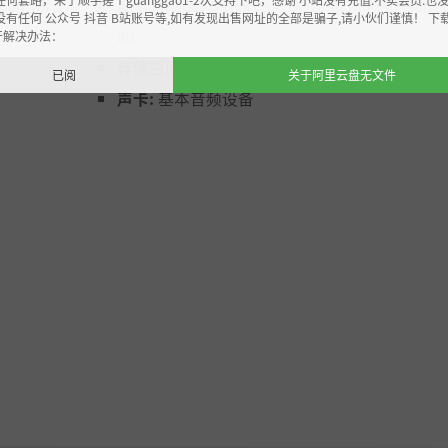
eon RX 5
显卡:
Nvidia GeForce GTX 1060 or AMD Rade
没有任何 公众号 抖音 B站账号等,如有发现出售网址的全部是骗子,请小伙们谨慎！ 下
80
开解决办法：
存储空间:
需要 10 GB 可用空间
已阅
关于阿里云盘无文件
声卡:
基本音频设备