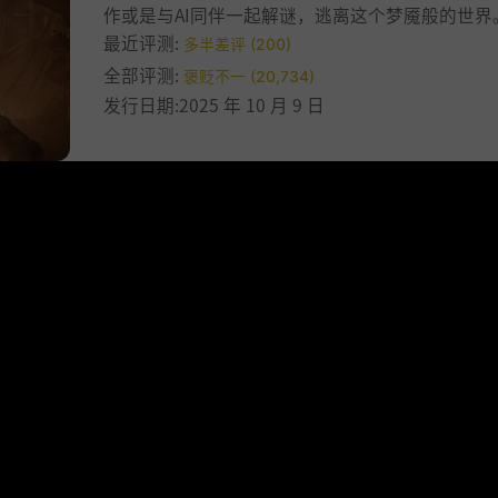
作或是与AI同伴一起解谜，逃离这个梦魇般的世界
最近评测:
多半差评 (200)
全部评测:
褒贬不一 (20,734)
发行日期:2025 年 10 月 9 日