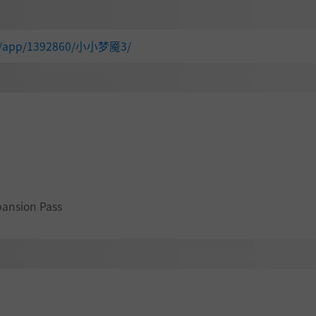
感到却步。
com/app/1392860/小小梦魇3/
“漩涡”时逐渐揭开。
以往，过去的创伤会浮现眼前──
你能帮助这两位小小朋友……
k
xpansion Pass