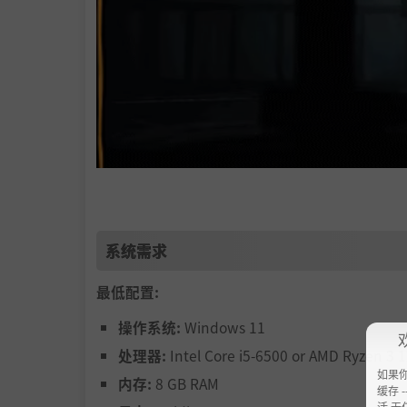
・跃入沉浸感十足 却也胆颤心惊的冒险
无论走到哪里，整个“虚无之地”都是恐怖怪物
系统需求
这里的居民一发现不请自来的小小访客，肯定会
最低配置:
在墓城的沙漠遗迹遇到巨婴宝宝，一场恐怖版的
操作系统:
Windows 11
走进糖果工厂的时候，要躲开一群群贪婪的糖果
处理器:
Intel Core i5-6500 or AMD Ryzen 3 
穿梭在浸满雨水的游乐场步道时，也要注意闪避
如果
内存:
8 GB RAM
缓存 --
为了能全身而退，你必须随时做好逃跑、躲藏的
活 无