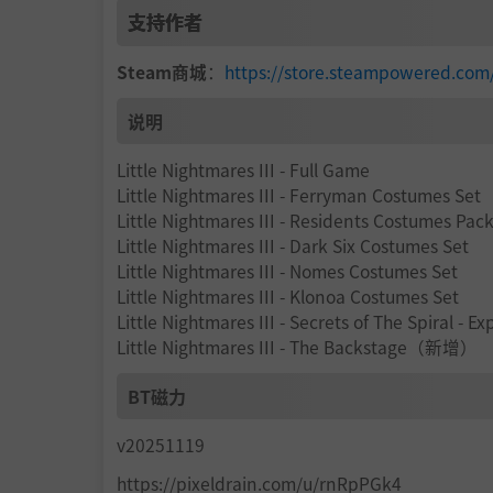
・深入“漩涡”
支持作者
“虚无之地”的荒废之美映入眼帘时，请别因此
Steam商城
：
https://store.steampowered.
不少黑暗的秘密隐藏其中，等着小洛与小寂横越
每当他们走到新区域时，危险度与困难度将更胜
说明
小洛与小寂能不能逃离这无穷无尽的梦魇？只有
Little Nightmares III - Full Game
Little Nightmares III - Ferryman Costumes Set
Little Nightmares III - Residents Costumes Pac
Little Nightmares III - Dark Six Costumes Set
Little Nightmares III - Nomes Costumes Set
Little Nightmares III - Klonoa Costumes Set
Little Nightmares III - Secrets of The Spiral - E
Little Nightmares III - The Backstage（新增）
BT磁力
v20251119
https://pixeldrain.com/u/rnRpPGk4