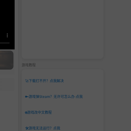
游戏教程
🚀
下载打不开？点我解决
🔑
游戏弹Steam？无许可怎么办-点我
🌐
游戏改中文教程
🛠️
游戏无法运行？点我