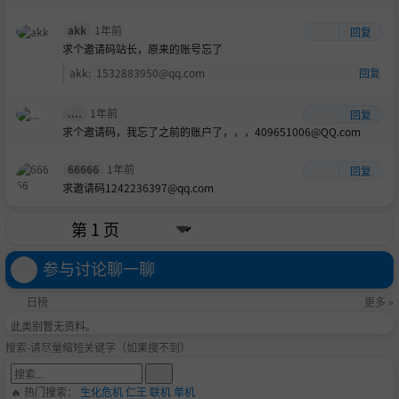
akk
1年前
回复
求个邀请码站长，原来的账号忘了
akk
:
1532883950@qq.com
回复
....
1年前
回复
求个邀请码，我忘了之前的账户了，，，409651006@QQ.com
66666
1年前
回复
求邀请码1242236397@qq.com
参与讨论聊一聊
日榜
更多 »
此类别暂无资料。
搜索-请尽量缩短关键字（如果搜不到）
🔥 热门搜索：
生化危机
仁王
联机
单机