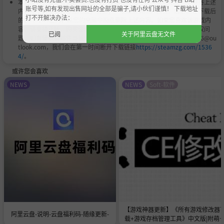
本站提供的资源转载自国内外各大媒体和网络，仅供试玩体验；不得将上述
账号等,如有发现出售网址的全部是骗子,请小伙们谨慎！ 下载地址
内容用于商业或者非法用途，否则，一切后果请用户自负。您必须在下载后
打不开解决办法：
的24个小时之内，从您的电脑中彻底删除上述内容。如果您喜欢该游戏内
容，请支持正版，购买注册，得到更好的正版服务。我们非常重视版权问
已阅
关于阿里云盘无文件
题，如有侵权请邮件与我们联系处理。敬请谅解！E-mail：acgbns666@ou
tlook.com，我们会在第一时间断开下载链接
https://steamzg.com/1536
4/
。
或许您会喜欢
NEWS
NEWS
Soft-软件
【游戏神器更新】《所有游戏修改器
阿里云盘-说明-云盘福利码-随缘更新-
载+游戏存档管理工具》中文版|附萌