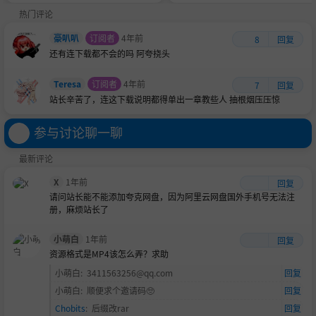
教程|进阶教程
热门评论
豪叭叭
订阅者
4年前
8
回复
还有连下载都不会的吗
阿夸挠头
Teresa
订阅者
4年前
7
回复
站长辛苦了，连这下载说明都得单出一章教些人
抽根烟压压惊
参与讨论聊一聊
最新评论
X
1年前
回复
请问站长能不能添加夸克网盘，因为阿里云网盘国外手机号无法注
册，麻烦站长了
小萌白
1年前
回复
资源格式是MP4该怎么弄？求助
小萌白
:
3411563256@qq.com
回复
小萌白
:
顺便求个邀请码🥺
回复
Chobits
:
后缀改rar
回复