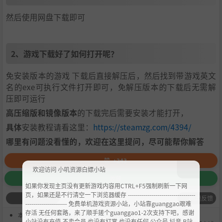
然后使用网盘下载即可
2、游戏下载好了如何打开呢？
免安装版本的游戏 下载后直接解压后，然后找到带游戏英文
名的exe可执行文件打开即可，免解压版本的下载后无需解
压即可运行
高压缩版和镜像版本
的下载完后需要安装才能打开，
具体
安装教程请看这里：
https://steamzg.com/4394/
哪里有问题没看懂的，欢迎在这里提问，尽可能帮你解答
赞
+243
欢迎访问 小叽资源白嫖小站
收藏
如果你发现主页没有更新游戏内容用CTRL+F5强制刷新一下网
页，如果还是不行清空一下浏览器缓存 ----------------------------------
问题反馈
--------------------- 免费单机游戏资源小站，小站靠guanggao艰难
存活 无任何套路，来了顺手搓个guanggao1-2次支持下吧，感谢
本作品是由
小叽资源
会员
Chobits
's 搬运作品.
小站没有充值.不卖会员.也没有打赏 也没有任何 公众号 抖音 B站