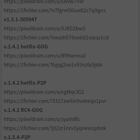
https://pixeldrain.com/u/EBvw7VsF
https://1fichier.com/?v7fgrm56uvdi2c7q9gns
v1.3.1-505947
https://pixeldrain.com/u/XJXD2bw5
https://1fichier.com/?xwzsh576xo0d1oqop1cd
v.1.4.1 hotfix-GOG
https://pixeldrain.com/u/RYKwmra2
https://1fichier.com/?6gsg2oo1v93nzla5jste
v.1.4.2 hotfix-P2P
https://pixeldrain.com/u/egMqrJG2
https://1fichier.com/?3327zw6in9vxheqx1pvr
v.1.4.2 RC4-GOG
https://pixeldrain.com/u/syain8fc
https://1fichier.com/?j02zr1nrx3yqnevcqdmk
v.1.5.4-P2P