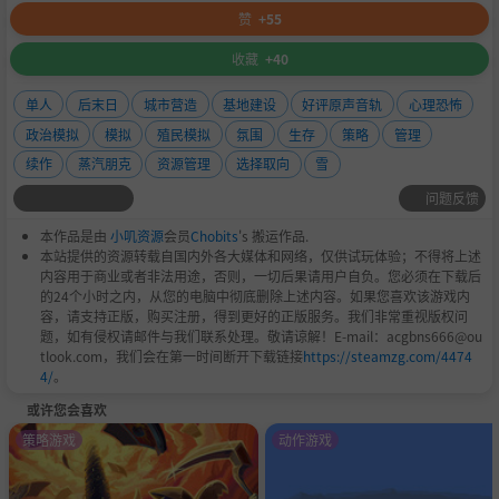
赞
+55
收藏
+40
单人
后末日
城市营造
基地建设
好评原声音轨
心理恐怖
政治模拟
模拟
殖民模拟
氛围
生存
策略
管理
续作
蒸汽朋克
资源管理
选择取向
雪
问题反馈
本作品是由
小叽资源
会员
Chobits
's 搬运作品.
本站提供的资源转载自国内外各大媒体和网络，仅供试玩体验；不得将上述
内容用于商业或者非法用途，否则，一切后果请用户自负。您必须在下载后
的24个小时之内，从您的电脑中彻底删除上述内容。如果您喜欢该游戏内
容，请支持正版，购买注册，得到更好的正版服务。我们非常重视版权问
题，如有侵权请邮件与我们联系处理。敬请谅解！E-mail：acgbns666@ou
tlook.com，我们会在第一时间断开下载链接
https://steamzg.com/4474
4/
。
或许您会喜欢
策略游戏
动作游戏