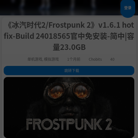
登录
《冰汽时代2/Frostpunk 2》v1.6.1 hot
fix-Build 24018565官中免安装-简中|容
量23.0GB
单机游戏
,
模拟游戏
1个月前
Chobits
40
跳转下载
1
.
评测
2
.
关于此游戏
3
.
系统需求
4
.
支持作者
5
.
设置中文
6
.
学习版下载