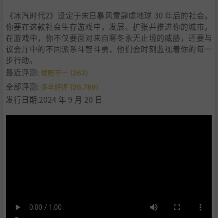
《冰汽时代2》设定于末日暴风雪肆虐地球 30 年后的社会。
你要在这款社会生存游戏中，发展、扩张并推进你的城市。
在游戏中，你不仅要面对来自寒冬永无止境的威胁，还要与
议会厅中的不同派系斗智斗勇，他们会时刻监视着你的每一
步行动。
最近评测:
褒贬不一 (262)
全部评测:
多半好评 (26,789)
发行日期:2024 年 9 月 20 日