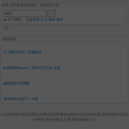
搜索-请尽量缩短关键字（如果搜不到）
🔥 热门搜索：
生化危机
仁王
联机
单机
广告
游戏教程
🚀
下载打不开？点我解决
🔑
游戏弹Steam？无许可怎么办-点我
🌐
游戏改中文教程
🛠️
游戏无法运行？点我
小站为非商业性盈利网站,资源信息均转载自互联网|[小站没有充值.也没有售卖会员及
VIP账号.更没有购买,打赏,捐赠等相关行为]