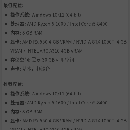
在新研究课题与热能相关法规支持下，于城市中分配热能
最低配置:
时，你需要做出艰难的生死抉择。利用带详细温度分布的热
操作系统:
Windows 10/11 (64-bit)
能管理系统，选定最需供暖的城区。
处理器:
AMD Ryzen 5 1600 / Intel Core i5-8400
内存:
8 GB RAM
显卡:
AMD RX 550 4 GB VRAM / NVIDIA GTX 1050Ti 4 GB
VRAM / INTEL ARC A310 4GB VRAM
存储空间:
需要 30 GB 可用空间
声卡:
基本音频设备
推荐配置:
《冰汽时代 2》讲述了一段发生在冰冻荒原上的传奇故事，
操作系统:
Windows 10/11 (64-bit)
包括多个篇章，贯穿了执政官的一生。在这段故事中，你要
对千千万万的生命负责，这必将让你感受到领袖的重担。同
处理器:
AMD Ryzen 5 1600 / Intel Core i5-8400
时，游戏还有名为“理想国建设者”的沙盒模式，游戏时间
内存:
8 GB RAM
无限，让你能够随心所欲地进行管理和开发。
显卡:
AMD RX 550 4 GB VRAM / NVIDIA GTX 1050Ti 4 GB
VRAM / INTEL ARC A310 4GB VRAM