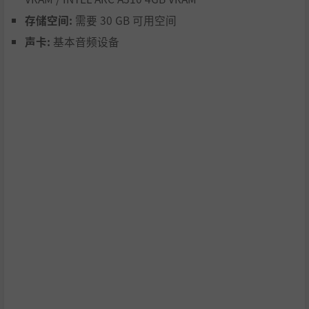
存储空间:
需要 30 GB 可用空间
声卡:
基本音频设备
《冰汽时代 2》为玩家准备了一个全面的多功能模组工具。
通过 FrostKit，您可以在游戏中创建自己的地图、模型和场
景。现在，突破想象力的边界，引领你的城市不断发展吧！