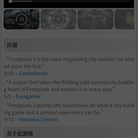
评测
“Frostpunk 2 is the most engrossing city builder I've play
ed since the first.”
9/10 –
GamesRadar
“A sequel that takes the thrilling cold-survival city-buildin
g heart of Frostpunk and evolves it in every way.”
5/5 –
Eurogamer
“Frostpunk 2 pushes the boundaries on what a city-build
ing game and a survival experience can be.”
9/10 –
Windows Central
关于此游戏