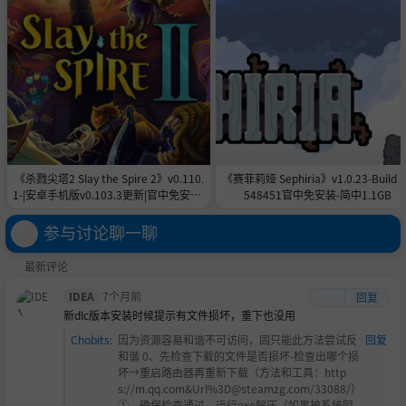
《杀戮尖塔2 Slay the Spire 2》v0.110.
《赛菲莉娅 Sephiria》v1.0.23-Build 
1-|安卓手机版v0.103.3更新|官中免安装-
548451官中免安装-简中1.1GB
简中|付旧版合集5.6GB
参与讨论聊一聊
最新评论
IDEA
7个月前
回复
新dlc版本安装时候提示有文件损坏，重下也没用
Chobits
:
因为资源容易和谐不可访问，固只能此方法尝试反
回复
和谐 0、先检查下载的文件是否损坏-检查出哪个损
坏→重启路由器再重新下载（方法和工具：http
s://m.qq.com&Url%3D@steamzg.com/33088/）
①、确保检查通过，运行exe解压（如果被系统阻