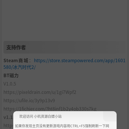
支持作者
Steam商城
：
https://store.steampowered.com/app/1601
580/冰汽时代2/
BT磁力
V1.0.5
https://pixeldrain.com/u/1gi7Wpf2
https://ufile.io/3y9p13v9
https://1fichier.com/?ht8inf1b2y4ob330s7kg
欢迎访问 小叽资源白嫖小站
v1.1.0
https://pixeldrain.com/u/ZrnhDhAF
如果你发现主页没有更新游戏内容用CTRL+F5强制刷新一下网