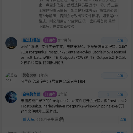
止，点更多信息，然后选择仍要运行） ②、第二层
压缩包检查后缀名，如果是7z或者wim格式则必须
用7zip解压，否则会导致出错文件损坏，如果是rar
格式，则必须用winrar解压 ③、密码看首页 重新
下载后，需要重新校验
路过打酱油
订阅者
9个月前
回复
win11系统，文件夹无中文，电脑无360。下载安装显示报错：XJ07
713Frostpunk2Frostpunk2ContentMoviesTutorialMoviesconsol
es_rc0_batchWBP_TE_OutpostsPCWBP_TE_Outposts2_PC.bk
2 校验和错误-找到损坏的头
莫名008
1年前
回复
阿里盘 怎么没有2 3号文件 怎么只有1和4
自宅警备猿
订阅者
1年前
1
回复
亲测游戏目录下的Frostpunk2.exe文件打开会报错，但Frostpunk2
Frostpunk2BinariesWin64Frostpunk2-Win64-Shipping.exe打开
这个文件就能正常游戏。
胖大海
:
666,老哥牛逼
回复