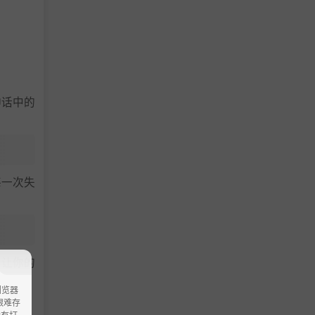
神话中的
每一次失
，让你的
浏览器
ao艰难存
没有打