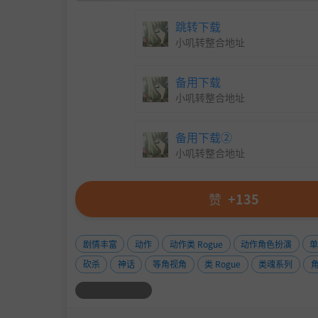
跳转下载
小叽转整合地址
备用下载
小叽转整合地址
备用下载②
小叽转整合地址
赞
+135
剧情丰富
动作
动作类 Rogue
动作角色扮演
砍杀
神话
等角视角
类 Rogue
类魂系列