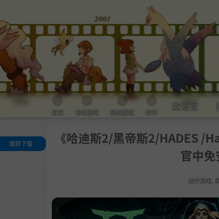
改语言
首页
单机游戏
联机游戏
软件
《哈迪斯2/黑帝斯2/HADES /Hades
跳转下载
官中免安
评测
关于此游戏
动作游戏
,
.
在冥界之外奋
战斗
.
驾驭巫术与黑
魔法