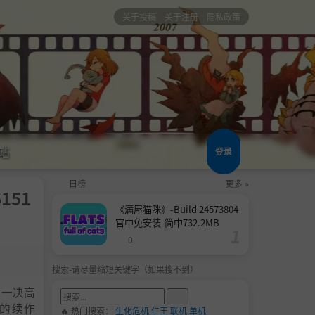
关于投稿
关于注册
隐私政策
站
登录
日榜
更多 »
6151
《满屋猫咪》-Build 24573804
官中免安装-简中732.2MB
0
搜索-请尽量缩短关键字（如果搜不到）
坦一决高
戏的续作
🔥 热门搜索：
生化危机
仁王
联机
单机