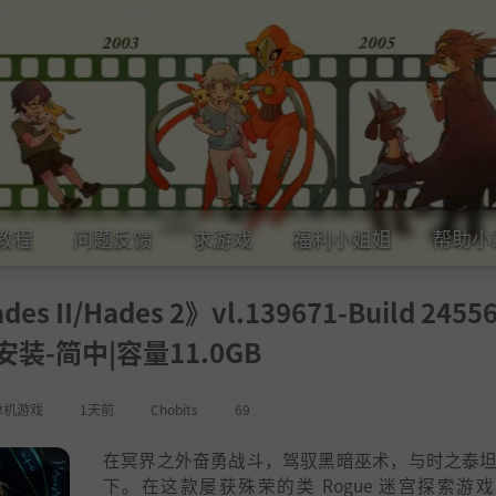
教程
问题反馈
求游戏
福利小姐姐
帮助小
 II/Hades 2》vl.139671-Build 2455
装-简中|容量11.0GB
单机游戏
1天前
Chobits
69
在冥界之外奋勇战斗，驾驭黑暗巫术，与时之泰
下。在这款屡获殊荣的类 Rogue 迷宫探索游