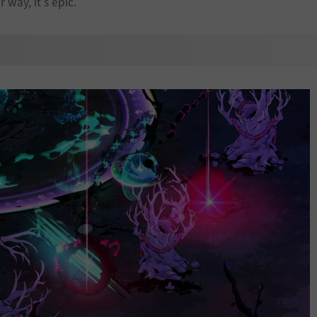
r way, it's epic.”