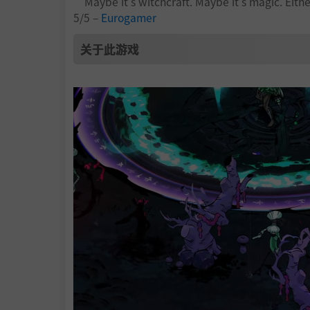
“Maybe it's witchcraft. Maybe it's magic. Eithe
5/5 –
Eurogamer
关于此游戏