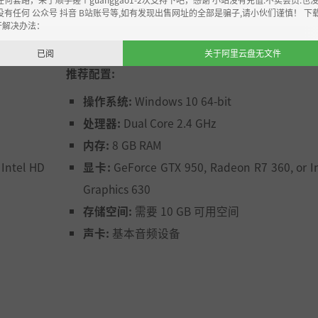
没有任何 公众号 抖音 B站账号等,如有发现出售网址的全部是骗子,请小伙们谨慎！ 下
开解决办法：
已阅
关于阿里云盘无文件
推荐配置:
操作系统:
Windows 10 64-bit
处理器:
Dual Core 2.4 GHz
内存:
8 GB RAM
Intel HD
显卡:
GeForce GTX 950, Radeon R7 360, or I
Graphics 630
存储空间:
需要 10 GB 可用空间
声卡:
基本音频设备
多新面孔，又有一些老朋友。通过一系列全新的互动方式与他