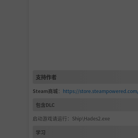
每场冒险都独一无二
随着你一次又一次深入变幻莫测的冥界，你会发
秘密，驯养巫蛊宠物，并用隐形者的工具收集炼
永生特权
多亏了一系列永久升级选项，以及回归的神力模
真的是游戏之神，你可以直面不断升级的挑战，
支持作者
Supergiant 的标志性风格
Steam商城
：
https://store.steampowered.com
Supergiant 工作室向来以恢宏大气的画
包含DLC
流畅的实时 3D 角色，以及动感十足的原声音
启动游戏请运行：Ship\Hades2.exe
学习