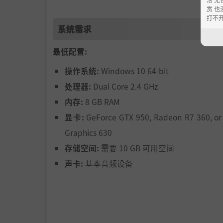
赏 也
打不
系统需求
最低配置:
操作系统:
Windows 10 64-bit
处理器:
Dual Core 2.4 GHz
内存:
8 GB RAM
显卡:
GeForce GTX 950, Radeon R7 360, or 
Graphics 630
存储空间:
需要 10 GB 可用空间
声卡:
基本音频设备
与（更多的）神明、幽灵和怪物相遇
与众多完全配音的神奇角色相遇，其中既有很
情，并随着旅行的进展体验无数独特的故事。