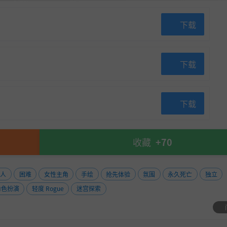
下载
下载
下载
收藏
+70
单人
困难
女性主角
手绘
抢先体验
氛围
永久死亡
独立
角色扮演
轻度 Rogue
迷宫探索