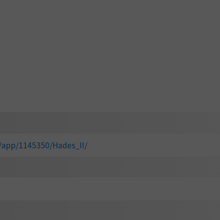
现新的地点、挑战、升级系统和众多惊喜在等着你。揭示阿卡
金材料，助你一步步接近终极目标。
式，你不需要成为游戏之神也能体验
《Hades II》
中的一切。
赢取更多奖励，证明你的神威。
/app/1145350/Hades_II/
面、引人入胜的叙事和电光石火的动作闻名。生动的全新手绘场景、比
乐让这个神话世界充满勃勃生机。