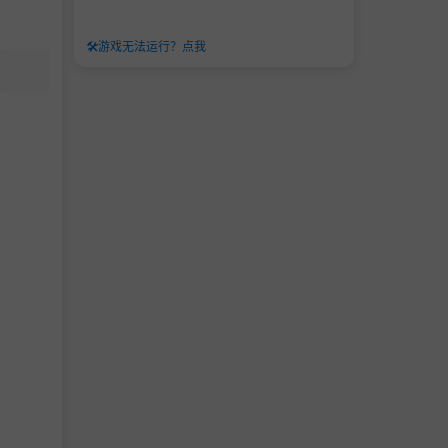
🛠️
游戏无法运行？点我