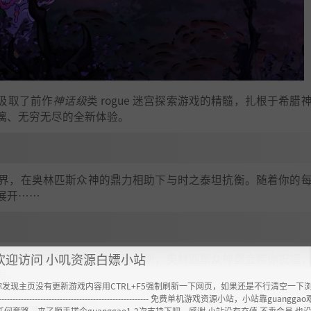
游戏汲取了前作
神话级
类 rogue 迷宫探索游戏的精髓，扎根于希腊
漓、无穷无尽的全新体验。
界，在奥林匹斯众神的鼎力相助下与时之泰坦抗衡。随着你的
展开……
欢迎访问 小叽资源白嫖小站
险中无往不利。从阿波罗到宙斯，奥林匹斯众神都会赐你祝福
限。
你发现主页没有更新游戏内容用CTRL+F5强制刷新一下网页，如果还是不行清空一下
----------------------------------------------------- 免费单机游戏资源小站，小站靠guangg
展开阅读
▼▼
任何套路，来了顺手搓个guanggao1-2次支持下吧，感谢 小站没有充值.不卖会员.也