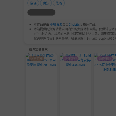
阴谋
魔法
黑暗
指令战斗可根据敌我双方的行动顺序，灵活运用
本作直觉且简单易懂的操作，让即使从未接触过
本作品是由
小叽资源
会员
Chobits
's 搬运作品.
本站提供的资源转载自国内外各大媒体和网络，仅供试玩体
4个小时之内，从您的电脑中彻底删除上述内容。如果您喜
权请邮件与我们联系处理。敬请谅解！E-mail：acgbns666
或许您会喜欢
休闲游戏
动作游戏
动作游戏