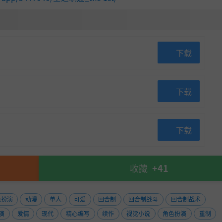
下载
下载
下载
收藏
+41
色扮演
动漫
单人
可爱
回合制
回合制战斗
回合制战术
演
爱情
现代
精心编写
续作
视觉小说
角色扮演
重制