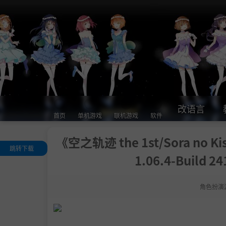
改语言
首页
单机游戏
联机游戏
软件
《空之轨迹 the 1st/Sora no Kisek
跳转下载
1.06.4-Build
关于此游戏
.
■ 通过两人的
程所描绘的经典
角色扮演
道故事
■ 以全3D重现
空之轨迹》的世
！