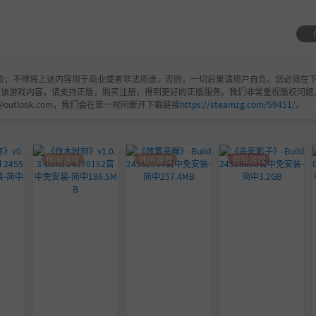
丰富多样的攻击与导力魔法进行战斗。
RPG的玩家，也能轻松无压力地享受游戏乐趣。
验；不得将上述内容用于商业或者非法用途，否则，一切后果请用户自负。您必须在下
欢该游戏内容，请支持正版，购买注册，得到更好的正版服务。我们非常重视版权问题
@outlook.com，我们会在第一时间断开下载链接
https://steamzg.com/59451/
。
休闲游戏
休闲游戏
冒险游戏