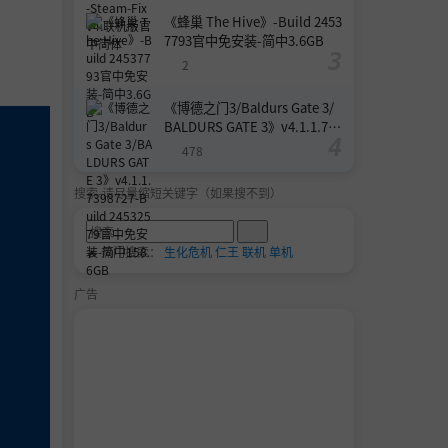
《蜂巢 The Hive》-Build 2453
7793官中免安装-简中3.6GB
2
《博德之门3/Baldurs Gate 3/
BALDURS GATE 3》v4.1.1.739
8727-Build 24532579官中免安
478
装-简中158.6GB
搜索-请尽量缩短关键字（如果搜不到）
🔥 热门搜索：
生化危机
仁王
联机
单机
广告