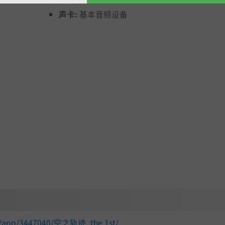
声卡:
基本音频设备
om/app/3447040/空之轨迹_the 1st/