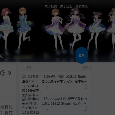
关于投稿
关于注册
隐私政策
站
登录
日榜
更多 »
er》v
《绿石守卫者》v0.5.17-Build
24555849官中免安装-简中6.6
GB
0
《Roboquest (机械守护者)》v
1.6.2-51812-Steam-Fix V4.联
 具有纪
机版官中简体
6
C》将在