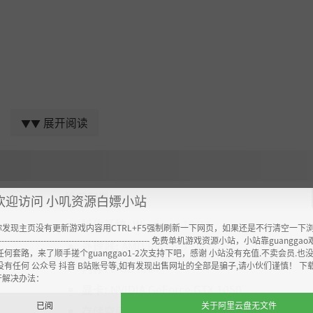
展开阅读
▼▼
推荐配置:
欢迎访问 小叽资源白嫖小站
操作系统:
Windows 10/11
你发现主页没有更新游戏内容用CTRL+F5强制刷新一下网页，如果还是不行清空一下
----------------------------------------------------- 免费单机游戏资源小站，小站靠guangg
处理器:
AMD Ryzen 5 1600
任何套路，来了顺手搓个guanggao1-2次支持下吧，感谢 小站没有充值.不卖会员.也
“利贝尔王国”以3D形式全面重现。
没有任何 公众号 抖音 B站账号等,如有发现出售网址的全部是骗子,请小伙们谨慎！ 下
内存:
8 GB RAM
充满临场感的《空之轨迹》作品世界体验。
开解决办法：
显卡:
NVIDIA GeForce GTX 1050
已阅
关于阿里云盘无文件
存储空间:
需要 33 GB 可用空间