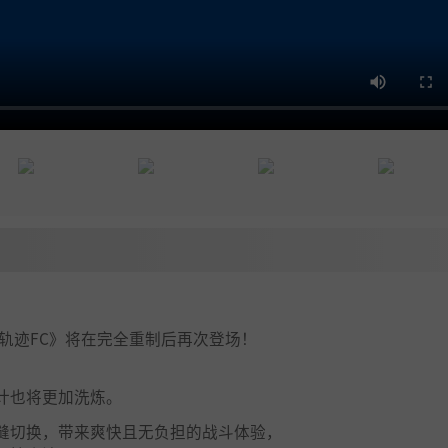
轨迹FC》将在完全重制后再次登场！
，
计也将更加洗炼。
缝切换，带来爽快且无负担的战斗体验，