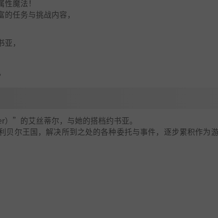
属性魔法！
富的任务与挑战内容，
书亚，
？
er）”的艾丝蒂尔，与她的搭档约书亚。
利贝尔王国，解决所到之处的各种委托与事件，逐步累积作为