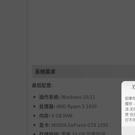
系统需求
最低配置:
操作系统:
Windows 10/11
■ 以全3D重现《空之轨迹》的世界！
如果
缓存 --
处理器:
AMD Ryzen 5 1600
活 无
本作为《空之轨迹FC》的完全重制版，冒险舞台
赏 也
内存:
8 GB RAM
从原野到城镇的移动改为无缝衔接，为玩家带来
打不
显卡:
NVIDIA GeForce GTX 1050
存储空间:
需要 33 GB 可用空间