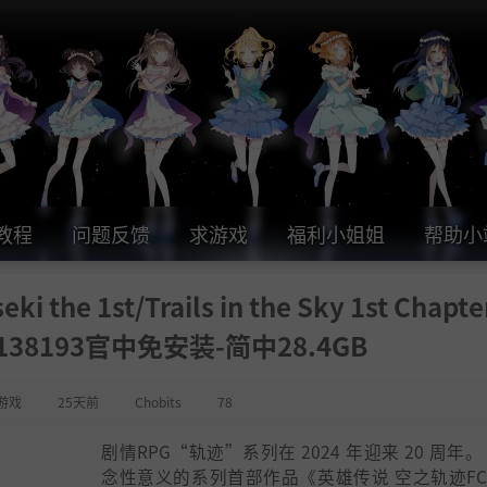
教程
问题反馈
求游戏
福利小姐姐
帮助小
i the 1st/Trails in the Sky 1st Chapt
 24138193官中免安装-简中28.4GB
游戏
25天前
Chobits
78
剧情RPG“轨迹”系列在 2024 年迎来 20 周年。
念性意义的系列首部作品《英雄传说 空之轨迹F