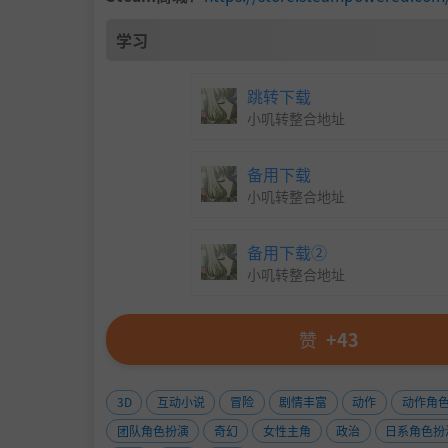
随时皆可切换原野动作和指令战斗！
学习
跳转下载
小叽转整合地址
备用下载
小叽转整合地址
备用下载②
小叽转整合地址
赞
+43
3D
互动小说
冒险
剧情丰富
动作
动作角
团队角色扮演
奇幻
女性主角
政治
日系角色扮