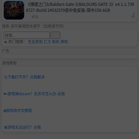
《博德之门3/Baldurs Gate 3/BALDURS GATE 3》v4.1.1.739
8727-Build 24532579官中免安装-简中158.6GB
478
搜索-请尽量缩短关键字（如果搜不到）
🔥 热门搜索：
生化危机
仁王
联机
单机
广告
游戏教程
🚀
下载打不开？点我解决
🔑
游戏弹Steam？无许可怎么办-点我
🌐
游戏改中文教程
🛠️
游戏无法运行？点我