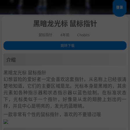
登录
黑暗龙光标 鼠标指针
鼠标指针
4年前
Chobits
跳转下载
1
.
介绍
介绍
2
.
下载
黑暗龙光标 鼠标指针
幻想冒险的爱好者一定会喜欢这套指针。从名称上已经很清
楚地知道，它们的主要区域是龙。光标本身是黑暗的，其余
元素如各种指示器和状态指示器以蓝色绘制。在标准状态
下，光标类似于一个指针，好像是从龙的翅膀上划出的一
样，并且中心是明亮的，发光的蓝眼睛。
一款非常有个性的鼠标指针，喜欢的不要错过哦