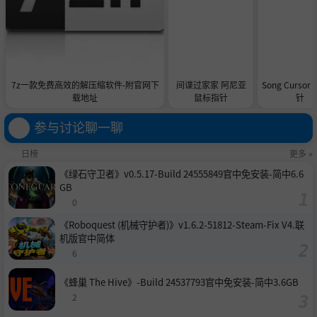
7z一款免费高效的解压缩软件-附官网下
间谍过家家 阿尼亚
Song Curso
载地址
鼠标指针
针
参与讨论聊一聊
日榜
更多 »
《绿石守卫者》v0.5.17-Build 24555849官中免安装-简中6.6
GB
0
《Roboquest (机械守护者)》v1.6.2-51812-Steam-Fix V4.联
机版官中简体
6
《蜂巢 The Hive》-Build 24537793官中免安装-简中3.6GB
2