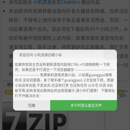
本作品是由
小叽资源
会员
Chobits
's 搬运作品.
本站提供的资源转载自国内外各大媒体和网络，仅供试玩
体验；不得将上述内容用于商业或者非法用途，否则，一
切后果请用户自负。您必须在下载后的24个小时之内，从
您的电脑中彻底删除上述内容。如果您喜欢该游戏内容，
请支持正版，购买注册，得到更好的正版服务。我们非常
欢迎访问 小叽资源白嫖小站
重视版权问题，如有侵权请邮件与我们联系处理。敬请谅
解！E-mail：acgbns666@outlook.com，我们会在第一时
如果你发现主页没有更新游戏内容用CTRL+F5强制刷新一下网
页，如果还是不行清空一下浏览器缓存 ----------------------------------
间断开下载链接
https://steamzg.com/13453/
。
--------------------- 免费单机游戏资源小站，小站靠guanggao艰难
存活 无任何套路，来了顺手搓个guanggao1-2次支持下吧，感谢
或许您会喜欢
小站没有充值.不卖会员.也没有打赏 也没有任何 公众号 抖音 B站
账号等,如有发现出售网址的全部是骗子,请小伙们谨慎！ 下载地址
鼠标指针
萌化美
鼠标指
鼠标指针
打不开解决办法：
化
针
已阅
关于阿里云盘无文件