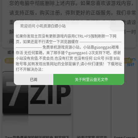
您的电脑中彻底删除上述内容。如果您喜欢该游戏内容，
请支持正版，购买注册，得到更好的正版服务。我们非常
重视版权问题，如有侵权请邮件与我们联系处理。敬请谅
欢迎访问 小叽资源白嫖小站
解！E-mail：acgbns666@outlook.com，我们会在第一时
如果你发现主页没有更新游戏内容用CTRL+F5强制刷新一下网
间断开下载链接
https://steamzg.com/13639/
。
页，如果还是不行清空一下浏览器缓存 ----------------------------------
--------------------- 免费单机游戏资源小站，小站靠guanggao艰难
或许您会喜欢
存活 无任何套路，来了顺手搓个guanggao1-2次支持下吧，感谢
小站没有充值.不卖会员.也没有打赏 也没有任何 公众号 抖音 B站
鼠标指针
萌化美
鼠标指
鼠标指针
账号等,如有发现出售网址的全部是骗子,请小伙们谨慎！ 下载地址
化
针
打不开解决办法：
已阅
关于阿里云盘无文件
7z一款免费高效的解压缩软件-附官网下
间谍过家家 阿尼亚
Song Curso