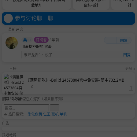
载地址
鼠标指针
针
参与讨论聊一聊
最新评论
吴++
订阅者
3年前
回复
用着挺舒服的
害羞
末世龙舌兰
:
设了
回复
日榜
更多 »
《满屋猫咪》-Build 24573804官中免安装-简中732.2MB
0
搜索-请尽量缩短关键字（如果搜不到）
🔥 热门搜索：
生化危机
仁王
联机
单机
广告
游戏教程