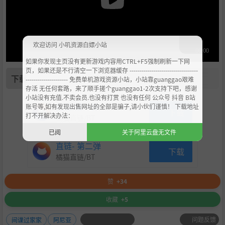
欢迎访问 小叽资源白嫖小站
如果你发现主页没有更新游戏内容用CTRL+F5强制刷新一下网
页，如果还是不行清空一下浏览器缓存 ----------------------------------
下载
--------------------- 免费单机游戏资源小站，小站靠guanggao艰难
存活 无任何套路，来了顺手搓个guanggao1-2次支持下吧，感谢
小站没有充值.不卖会员.也没有打赏 也没有任何 公众号 抖音 B站
直链-第一弹
账号等,如有发现出售网址的全部是骗子,请小伙们谨慎！ 下载地址
下载
打不开解决办法：
橘猫直链/BT
已阅
关于阿里云盘无文件
直链- 第二弹
下载
橘猫直链/BT
赞
+34
收藏
+5
问题反馈
间谍过家家
阿尼亚