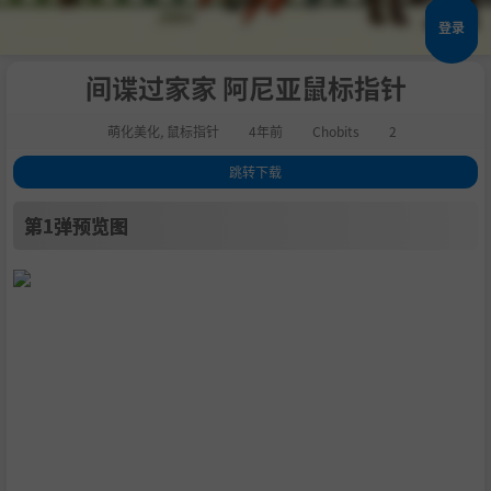
登录
间谍过家家 阿尼亚鼠标指针
萌化美化
,
鼠标指针
4年前
Chobits
2
跳转下载
1
.
第1弹预览图
第1弹预览图
2
.
第2弹预览图
3
.
下载