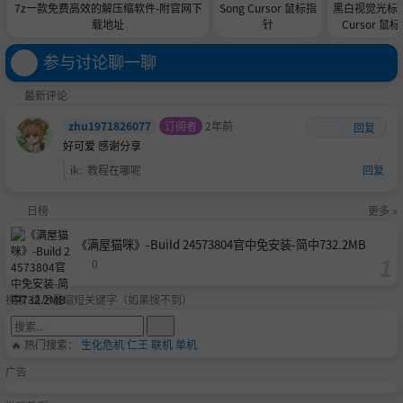
7z一款免费高效的解压缩软件-附官网下
Song Cursor 鼠标指
黑白视觉光标 Vi
载地址
针
Cursor 鼠
参与讨论聊一聊
最新评论
zhu1971826077
订阅者
2年前
回复
好可爱 感谢分享
ik
:
教程在哪呢
回复
日榜
更多 »
《满屋猫咪》-Build 24573804官中免安装-简中732.2MB
0
搜索-请尽量缩短关键字（如果搜不到）
🔥 热门搜索：
生化危机
仁王
联机
单机
广告