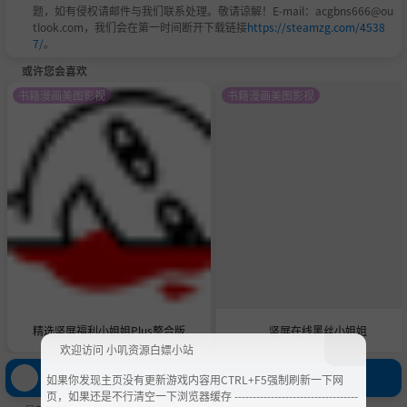
题，如有侵权请邮件与我们联系处理。敬请谅解！E-mail：acgbns666@ou
tlook.com，我们会在第一时间断开下载链接
https://steamzg.com/4538
7/
。
或许您会喜欢
书籍漫画美图影视
书籍漫画美图影视
精选竖屏福利小姐姐Plus整合版
竖屏在线黑丝小姐姐
欢迎访问 小叽资源白嫖小站
参与讨论聊一聊
如果你发现主页没有更新游戏内容用CTRL+F5强制刷新一下网
页，如果还是不行清空一下浏览器缓存 ----------------------------------