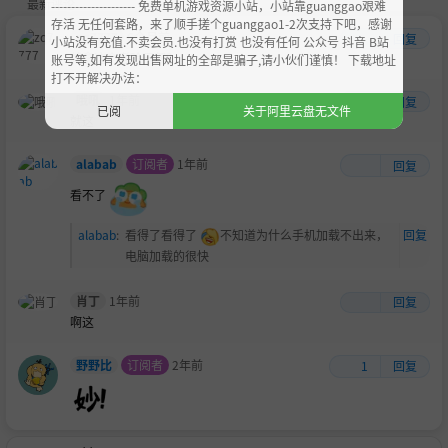
最新评论
--------------------- 免费单机游戏资源小站，小站靠guanggao艰难
存活 无任何套路，来了顺手搓个guanggao1-2次支持下吧，感谢
zq7777
6个月前
回复
小站没有充值.不卖会员.也没有打赏 也没有任何 公众号 抖音 B站
就拿这个考验干部？
账号等,如有发现出售网址的全部是骗子,请小伙们谨慎！ 下载地址
打不开解决办法：
哦吼
1年前
回复
已阅
关于阿里云盘无文件
就这
alabab
订阅者
1年前
回复
看不了
alabab
:
看得了看得了
不知道为什么手机加载不出来，
回复
电脑加载的很快
肖丁
1年前
回复
啊这
野野比
订阅者
2年前
1
回复