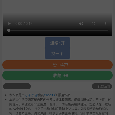
连续: 开
换一个
赞
+477
收藏
+9
问题反馈
本作品是由
小叽资源
会员
Chobits
's 搬运作品.
本站提供的资源转载自国内外各大媒体和网络，仅供试玩体验；不得将上述
内容用于商业或者非法用途，否则，一切后果请用户自负。您必须在下载后
的24个小时之内，从您的电脑中彻底删除上述内容。如果您喜欢该游戏内
容，请支持正版，购买注册，得到更好的正版服务。我们非常重视版权问