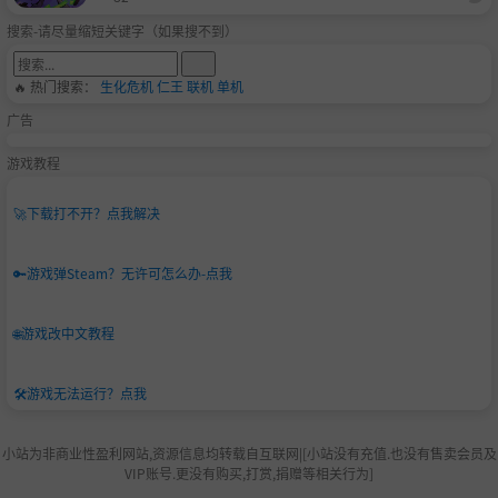
搜索-请尽量缩短关键字（如果搜不到）
🔥 热门搜索：
生化危机
仁王
联机
单机
广告
游戏教程
🚀
下载打不开？点我解决
🔑
游戏弹Steam？无许可怎么办-点我
🌐
游戏改中文教程
🛠️
游戏无法运行？点我
小站为非商业性盈利网站,资源信息均转载自互联网|[小站没有充值.也没有售卖会员及
VIP账号.更没有购买,打赏,捐赠等相关行为]