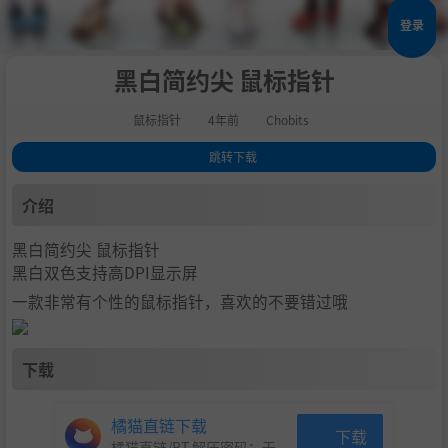
登录
黑白简约尖 鼠标指针
鼠标指针
4年前
Chobits
跳转下载
1
.
介绍
介绍
2
.
下载
黑白简约尖 鼠标指针
黑白双色支持高DPI显示屏
一款非常有个性的鼠标指针，喜欢的不要错过哦
下载
橘猫直链下载
下载
橘猫直链/BT 解压密码：
无