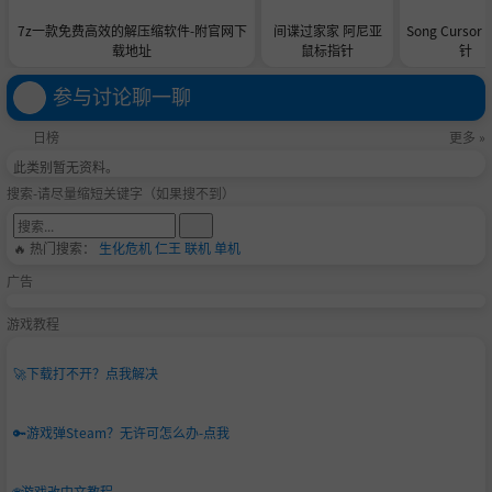
7z一款免费高效的解压缩软件-附官网下
间谍过家家 阿尼亚
Song Curso
载地址
鼠标指针
针
参与讨论聊一聊
日榜
更多 »
此类别暂无资料。
搜索-请尽量缩短关键字（如果搜不到）
🔥 热门搜索：
生化危机
仁王
联机
单机
广告
游戏教程
🚀
下载打不开？点我解决
🔑
游戏弹Steam？无许可怎么办-点我
🌐
游戏改中文教程