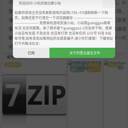
切后果请用户自负。您必须在下载后的24个小时之内，从
欢迎访问 小叽资源白嫖小站
您的电脑中彻底删除上述内容。如果您喜欢该游戏内容，
如果你发现主页没有更新游戏内容用CTRL+F5强制刷新一下网
页，如果还是不行清空一下浏览器缓存 ----------------------------------
请支持正版，购买注册，得到更好的正版服务。我们非常
--------------------- 免费单机游戏资源小站，小站靠guanggao艰难
存活 无任何套路，来了顺手搓个guanggao1-2次支持下吧，感谢
重视版权问题，如有侵权请邮件与我们联系处理。敬请谅
小站没有充值.不卖会员.也没有打赏 也没有任何 公众号 抖音 B站
解！E-mail：acgbns666@outlook.com，我们会在第一时
账号等,如有发现出售网址的全部是骗子,请小伙们谨慎！ 下载地址
打不开解决办法：
间断开下载链接
https://steamzg.com/13459/
。
已阅
关于阿里云盘无文件
或许您会喜欢
鼠标指针
萌化美
鼠标指
鼠标指针
化
针