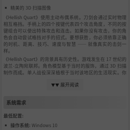
精美的 3D 扫描图像
《Hellish Quart》使用主动布偶系统。刀剑会通过实时物理
相互格挡。手柄上的四个按键代表四个攻击角度，不同的按
键组合可以使出特殊攻击和连击。如果你没有攻击，你的角
色会自动尝试格挡对手的招式。要想获胜，你必须依靠正确
的时机、距离、技巧、速度与智慧 —— 就像真实的击剑一
样。
《Hellish Quart》的背景具有历史性。游戏发生在 17 世纪的
波兰-立陶宛联邦。角色模型基于当时的服饰，通过 3D 扫描
制作而成。单人战役深深植根于当时该地区的生活现实。你
将与扎波罗热哥萨克、波兰翼骑兵、鞑靼人、奥斯曼禁卫
展开阅读
▼▼
军、瑞典骑兵、法国火枪手等展开决斗。
系统需求
最低配置:
操作系统:
Windows 10