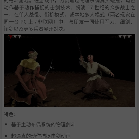
的格斗游戏。在游戏中，刀剑通过物理系统真实碰撞，角色
动作基于动作捕捉的击剑技术。扮演 17 世纪的众多战士之
一，在单人战役、街机模式，或本地多人模式（两名玩家在
同一台 PC 上 / 非联网）中，与朋友一同使用军刀、细剑、
阔剑以及更多兵器展开对决。
特色：
基于主动布偶系统的物理剑斗
超逼真的动作捕捉击剑动画