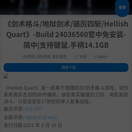
登录
《剑术格斗/地狱剑术/骇厉四斩/Hellish
Quart》-Build 24036560官中免安装-
简中|支持键鼠.手柄14.1GB
VR游戏
,
动作游戏
,
单机游戏
1个月前
Chobits
跳转下载
1
.
关于此游戏
2
.
系统需求
《Hellish Quart》是一款基于物理的3D剑术格斗游戏，动作
3
.
支持作者
采用真实击剑的动作捕捉。体验真实碰撞的刀剑、电影般的
4
.
学习
决斗，以及设定在17世纪的单人故事战役。
最近评测:
好评 (67)
全部评测:
特别好评 (8,462)
发行日期:2021 年 2 月 16 日