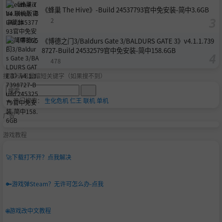
《蜂巢 The Hive》-Build 24537793官中免安装-简中3.6GB
2
《博德之门3/Baldurs Gate 3/BALDURS GATE 3》v4.1.1.739
8727-Build 24532579官中免安装-简中158.6GB
478
搜索-请尽量缩短关键字（如果搜不到）
🔥 热门搜索：
生化危机
仁王
联机
单机
广告
游戏教程
🚀
下载打不开？点我解决
🔑
游戏弹Steam？无许可怎么办-点我
🌐
游戏改中文教程