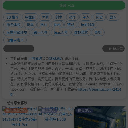
收藏
+13
3D 格斗
中世纪
体育
剑术
动作
单人
历史
战斗
抢先体验
拟真
格斗
武术
物理
玩家对战
玩家对战环境
第一人称
第三人称
虚拟现实
街机
角色自定义
问题反馈
本作品是由
小叽资源
会员
Chobits
's 搬运作品.
本站提供的资源转载自国内外各大媒体和网络，仅供试玩体验；不得将上述
内容用于商业或者非法用途，否则，一切后果请用户自负。您必须在下载后
的24个小时之内，从您的电脑中彻底删除上述内容。如果您喜欢该游戏内
容，请支持正版，购买注册，得到更好的正版服务。我们非常重视版权问
题，如有侵权请邮件与我们联系处理。敬请谅解！E-mail：acgbns666@ou
tlook.com，我们会在第一时间断开下载链接
https://steamzg.com/2414
0/
。
或许您会喜欢
角色扮演游戏
模拟游戏
模拟游戏