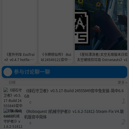
《星外列车 ExoTrai
《卡牌修仙传》-Bui
《星际漂流者/太空无垠版末日拾
n》v0.4.7 hotfix-Bu
ld 24549121官中免
太空硬核捡垃圾 Ostranauts》v1
ild 24535493官中免
安装-简中1.5GB
版-by TENOKE官方英文|容量2.
安装-简中4.7GB
参与讨论聊一聊
日榜
更多 »
《绿石守卫者》v0.5.17-Build 24555849官中免安装-简中6.6
GB
0
《Roboquest (机械守护者)》v1.6.2-51812-Steam-Fix V4.联
机版官中简体
6