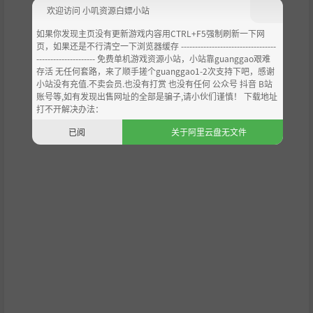
欢迎访问 小叽资源白嫖小站
如果你发现主页没有更新游戏内容用CTRL+F5强制刷新一下网
页，如果还是不行清空一下浏览器缓存 ----------------------------------
--------------------- 免费单机游戏资源小站，小站靠guanggao艰难
存活 无任何套路，来了顺手搓个guanggao1-2次支持下吧，感谢
小站没有充值.不卖会员.也没有打赏 也没有任何 公众号 抖音 B站
账号等,如有发现出售网址的全部是骗子,请小伙们谨慎！ 下载地址
打不开解决办法：
已阅
关于阿里云盘无文件