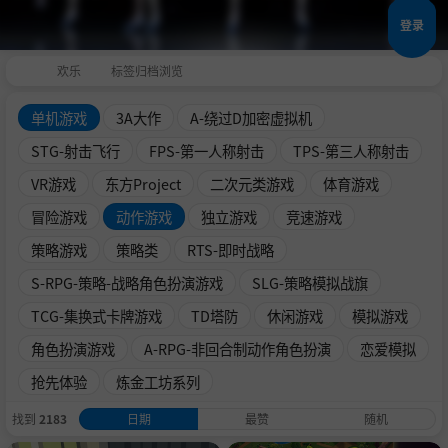
登录
欢乐
标签归档浏览
单机游戏
3A大作
A-绕过D加密虚拟机
STG-射击飞行
FPS-第一人称射击
TPS-第三人称射击
VR游戏
东方Project
二次元类游戏
体育游戏
冒险游戏
动作游戏
独立游戏
竞速游戏
策略游戏
策略类
RTS-即时战略
S-RPG-策略-战略角色扮演游戏
SLG-策略模拟战旗
TCG-集换式卡牌游戏
TD塔防
休闲游戏
模拟游戏
角色扮演游戏
A-RPG-非回合制动作角色扮演
恋爱模拟
抢先体验
炼金工坊系列
找到
2183
日期
最赞
随机