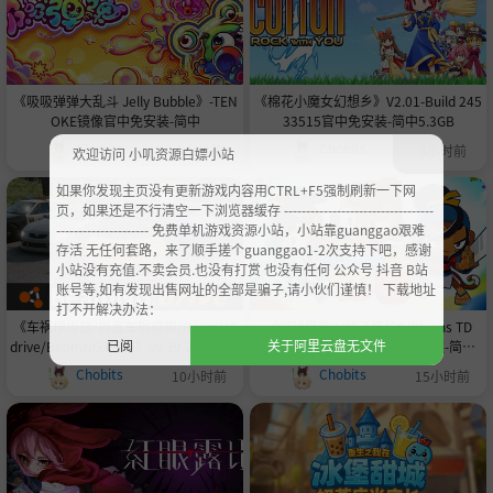
《吸吸弹弹大乱斗 Jelly Bubble》-TEN
《棉花小魔女幻想乡》V2.01-Build 245
OKE镜像官中免安装-简中
33515官中免安装-简中5.3GB
Chobits
Chobits
8小时前
8小时前
欢迎访问 小叽资源白嫖小站
如果你发现主页没有更新游戏内容用CTRL+F5强制刷新一下网
页，如果还是不行清空一下浏览器缓存 ----------------------------------
--------------------- 免费单机游戏资源小站，小站靠guanggao艰难
存活 无任何套路，来了顺手搓个guanggao1-2次支持下吧，感谢
小站没有充值.不卖会员.也没有打赏 也没有任何 公众号 抖音 B站
账号等,如有发现出售网址的全部是骗子,请小伙们谨慎！ 下载地址
打不开解决办法：
《车祸模拟器/拟真车祸模拟/BeamNG
《气球塔防6/猴子塔防6/Bloons TD
已阅
关于阿里云盘无文件
drive/BeamNG.drive》v0.39.2.1-0XDE
6》-Build 24529267官中免安装-简中|
ADCODE联机版官中简体
支持键鼠|容量2.6GB
Chobits
Chobits
10小时前
15小时前