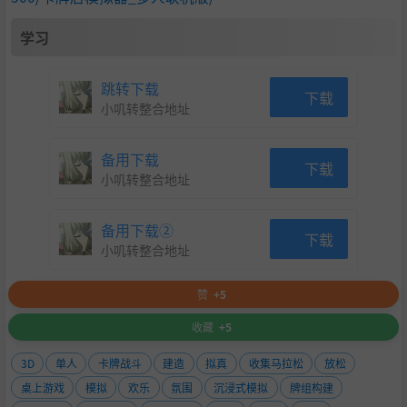
学习
跳转下载
下载
小叽转整合地址
备用下载
下载
小叽转整合地址
备用下载②
下载
小叽转整合地址
赞
+5
收藏
+5
3D
单人
卡牌战斗
建造
拟真
收集马拉松
放松
桌上游戏
模拟
欢乐
氛围
沉浸式模拟
牌组构建