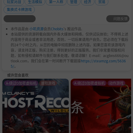
玩家对战
生活模拟
第一人称
管理
经济
贸易
集换式卡牌游戏
问题反馈
本作品是由
小叽资源
会员
Chobits
's 搬运作品.
本站提供的资源转载自国内外各大媒体和网络，仅供试玩体验；不得将上述
内容用于商业或者非法用途，否则，一切后果请用户自负。您必须在下载后
的24个小时之内，从您的电脑中彻底删除上述内容。如果您喜欢该游戏内
容，请支持正版，购买注册，得到更好的正版服务。我们非常重视版权问
题，如有侵权请邮件与我们联系处理。敬请谅解！E-mail：acgbns666@ou
tlook.com，我们会在第一时间断开下载链接
https://steamzg.com/5636
5/
。
或许您会喜欢
A-绕过D加密虚拟机
冒险游戏
A-绕过D加密虚拟机
动作游戏