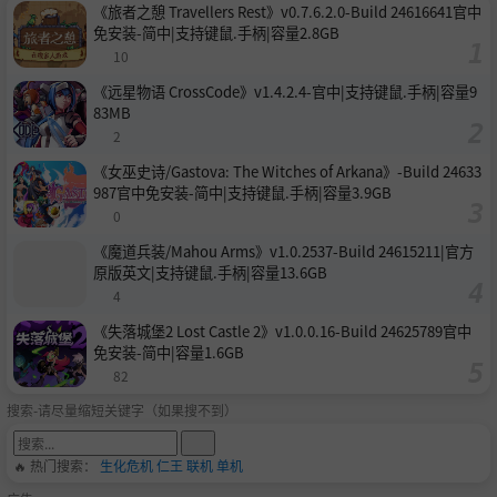
《旅者之憩 Travellers Rest》v0.7.6.2.0-Build 24616641官中
免安装-简中|支持键鼠.手柄|容量2.8GB
10
《远星物语 CrossCode》v1.4.2.4-官中|支持键鼠.手柄|容量9
83MB
2
《女巫史诗/Gastova: The Witches of Arkana》-Build 24633
987官中免安装-简中|支持键鼠.手柄|容量3.9GB
0
《魔道兵装/Mahou Arms》v1.0.2537-Build 24615211|官方
原版英文|支持键鼠.手柄|容量13.6GB
4
《失落城堡2 Lost Castle 2》v1.0.0.16-Build 24625789官中
免安装-简中|容量1.6GB
82
搜索-请尽量缩短关键字（如果搜不到）
🔥 热门搜索：
生化危机
仁王
联机
单机