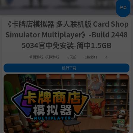
登录
《卡牌店模拟器 多人联机版 Card Shop
Simulator Multiplayer》-Build 2448
5034官中免安装-简中1.5GB
单机游戏
,
模拟游戏
8天前
Chobits
4
跳转下载
1
.
关于此游戏
2
.
系统需求
3
.
支持作者
4
.
学习