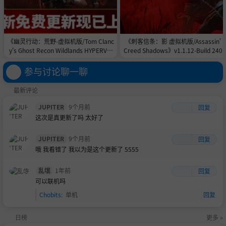
《幽灵行动：荒野-虚拟机版/Tom Clanc
《刺客信条：影 虚拟机版/Assassin’
y's Ghost Recon Wildlands HYPERVIS
Creed Shadows》v1.1.12-Build 240
OR》v9820855-Build 24446260官中免
226|官方简体中文|支持键盘.鼠标.手柄
安装-简中94.61GB
67GB
参与讨论聊一聊
最新评论
JUPITER
9个月前
回复
这次是真更新了吗 太好了
JUPITER
9个月前
回复
哦 我看错了 我以为是这个更新了 5555
乱氓
1年前
回复
可以联机吗
Chobits
:
单机
回复
日榜
更多 »