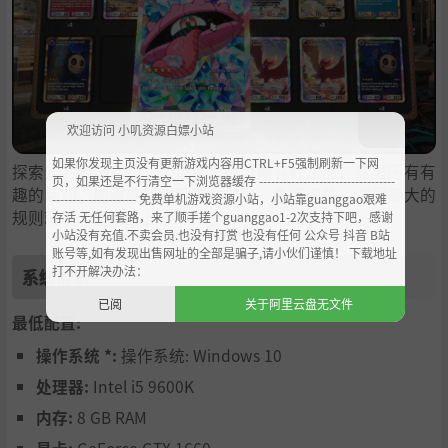
欢迎访问 小叽资源白嫖小站
如果你发现主页没有更新游戏内容用CTRL+F5强制刷新一下网
探索知名的商店街，垃圾桶里都可能有好东西！这里还有有
页，如果还是不行清空一下浏览器缓存 ----------------------------------
趣的活动，隐藏的秘密等待你发现。永远记住，这里最大的
--------------------- 免费单机游戏资源小站，小站靠guanggao艰难
规则就是“运气至上”！
存活 无任何套路，来了顺手搓个guanggao1-2次支持下吧，感谢
小站没有充值.不卖会员.也没有打赏 也没有任何 公众号 抖音 B站
账号等,如有发现出售网址的全部是骗子,请小伙们谨慎！ 下载地址
打不开解决办法：
系统需求
已阅
关于阿里云盘无文件
最低配置:
操作系统 *:
操作系统: Windows 10
处理器:
Intel i5 9600K
内存:
8 GB RAM
显卡:
GeForce GTX 1660