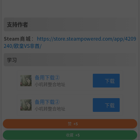
弧线，让威胁去而复返。
支持作者
Steam商城
：
https://store.steampowered.com/app/4209
240/欧皇VS非酋/
学习
备用下载②
下载
小叽转整合地址
多维进化，自由构筑：
备用下载②
通过等级、品质、星级的深度合成系统，亲手培养你独一无
下载
小叽转整合地址
二的王牌角色。
赞
+5
收藏
+5