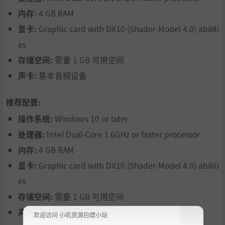
挑战！
内存:
4 GB RAM
显卡:
Graphic card with DX10 (Shader-Model 4.0) abiliti
开局即高光：
es
存储空间:
需要 1 GB 可用空间
336位独特角色听你调遣，组建一支跨越时空的军团 —— 小
作者尽力了 T.T
声卡:
基本音频设备
推荐配置:
操作系统:
Windows 10 or later
处理器:
Intel Dual-Core 1.6GHz or faster processor
内存:
4 GB RAM
显卡:
Graphic card with DX10 (Shader-Model 4.0) abiliti
es
存储空间:
需要 1 GB 可用空间
声卡:
基本音频设备
欢迎访问 小叽资源白嫖小站
坐下即玩：