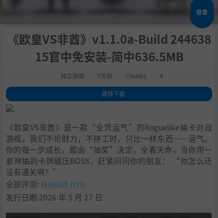
登录
《欧皇VS非酋》v1.1.0a-Build 244638
15官中免安装-简中636.5MB
独立游戏
7天前
Chobits
4
跳转下载
1
.
关于此游戏
2
.
PS：
《欧皇VS非酋》是一款“全凭运气”的Roguelike抽卡对战
3
.
作品诞生：
游戏。我们不论财力，不拼工时，只比一样东西——运气。
4
.
绝对公平：
你的每一步成长，都由“抽奖”决定，全看天命。当你用一
5
.
收集神器套装：
套神抽的卡牌碾压BOSS，赶紧问问你的朋友： “你怎么还
6
.
登场即主角：
没有通关啊？”
7
.
开局即高光：
全部评测:
特别好评 (175)
8
.
坐下即玩：
发行日期:2026 年 5 月 27 日
9
.
经典与创新融合：
10
.
多维进化，自由构筑：