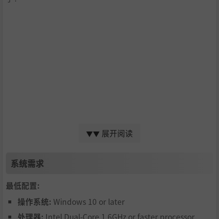
收集神器套装：
展开阅读
▼▼
105+件散落的“神器”，赐予欧皇无与伦比的威力！
系统需求
最低配置:
登场即主角：
操作系统:
Windows 10 or later
26位命运“玩家”已就位，从他们之中选择你的化身，直面
处理器:
Intel Dual-Core 1.6GHz or faster processor