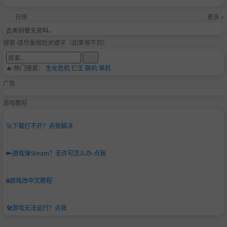
日榜
更多 »
此类别暂无资料。
搜索-请尽量缩短关键字（如果搜不到）
写在最后：
🔥 热门搜索：
生化危机
仁王
联机
单机
广告
如果喜欢本游戏，请一定添加一下愿望单+点击关注！助力
游戏早日上线，大家一起抽个爽啦！
游戏教程
🚀
下载打不开？点我解决
🔑
游戏弹Steam？无许可怎么办-点我
🌐
游戏改中文教程
🛠️
游戏无法运行？点我