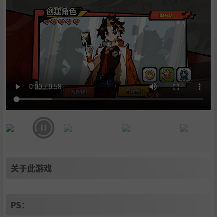
11
.
如果，能重来：
12
.
兄弟，敢不敢来《欧皇VS非酋》验个货？
13
.
写在最后：
14
.
系统需求
15
.
支持作者
16
.
学习
关于此游戏
PS：