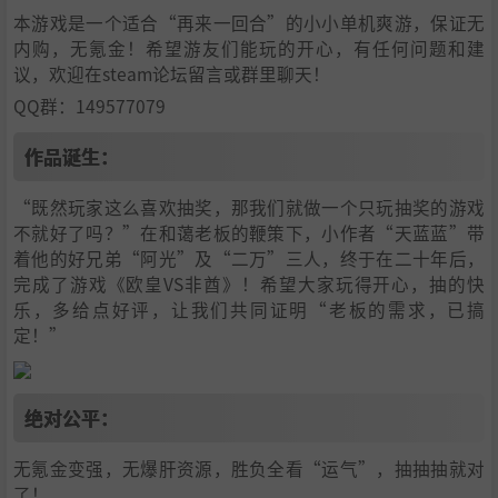
本游戏是一个适合“再来一回合”的小小单机爽游，保证无
内购，无氪金！希望游友们能玩的开心，有任何问题和建
议，欢迎在steam论坛留言或群里聊天！
QQ群：149577079
作品诞生：
“既然玩家这么喜欢抽奖，那我们就做一个只玩抽奖的游戏
不就好了吗？”在和蔼老板的鞭策下，小作者“天蓝蓝”带
着他的好兄弟“阿光”及“二万”三人，终于在二十年后，
完成了游戏《欧皇VS非酋》！希望大家玩得开心，抽的快
乐，多给点好评，让我们共同证明“老板的需求，已搞
定！”
绝对公平：
无氪金变强，无爆肝资源，胜负全看“运气”，抽抽抽就对
了！