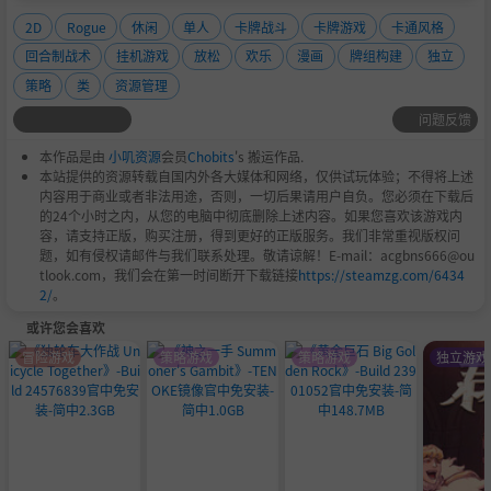
2D
Rogue
休闲
单人
卡牌战斗
卡牌游戏
卡通风格
回合制战术
挂机游戏
放松
欢乐
漫画
牌组构建
独立
策略
类
资源管理
问题反馈
本作品是由
小叽资源
会员
Chobits
's 搬运作品.
本站提供的资源转载自国内外各大媒体和网络，仅供试玩体验；不得将上述
如果，能重来：
内容用于商业或者非法用途，否则，一切后果请用户自负。您必须在下载后
的24个小时之内，从您的电脑中彻底删除上述内容。如果您喜欢该游戏内
大家梦想的“重生系统”，它带着笑容来临了！
容，请支持正版，购买注册，得到更好的正版服务。我们非常重视版权问
题，如有侵权请邮件与我们联系处理。敬请谅解！E-mail：acgbns666@ou
当你还在为“抽不到想要的角色而犯愁”？系统给你加保
tlook.com，我们会在第一时间断开下载链接
https://steamzg.com/6434
底！“抽奖的次数不够多？”系统给你加奖励！“关卡太难
2/
。
打不过？”系统给你发补助！“角色长得不够帅？”系统给
或许您会喜欢
你换角色！……
冒险游戏
策略游戏
策略游戏
独立游戏
系统开启，爽玩就对了！