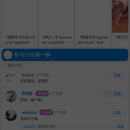
《独轮车大作战 Uni
《神之一手 Summo
《黄金巨石 Big Gol
《君王之塔》
cycle Together》-B
ner's Gambit》-TE
den Rock》-Build 2
uild 24576839官中
NOKE镜像官中免安
3901052官中免安
兄弟，敢不敢来《欧皇VS非酋》验个货？
免安装-简中2.3GB
装-简中1.0GB
装-简中148.7MB
参与讨论聊一聊
最新评论
自己玩，不如叫兄弟一起玩，是时候证明大家的血统了！
常驻笑容秘诀：看兄弟玩，看主播玩，自己悄悄玩！—— 来
Ketyso
2个月前
回复
好玩爱玩，求更新
自天蓝蓝实测！
李泽民
订阅者
2个月前
回复
好玩，抽个爽！
wuhuhu
订阅者
2个月前
回复
密码不正确
Chobits
:
看跳转页面
回复