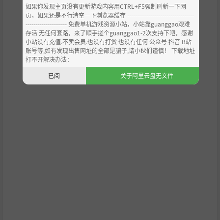
如果你发现主页没有更新游戏内容用CTRL+F5强制刷新一下网
页，如果还是不行清空一下浏览器缓存 ----------------------------------
好玩不累，不废手也不废脑，爽抽就对了！更有“天命”和
--------------------- 免费单机游戏资源小站，小站靠guanggao艰难
“宿命”级英雄，等待欧皇中的王者去引领！
存活 无任何套路，来了顺手搓个guanggao1-2次支持下吧，感谢
小站没有充值.不卖会员.也没有打赏 也没有任何 公众号 抖音 B站
账号等,如有发现出售网址的全部是骗子,请小伙们谨慎！ 下载地址
打不开解决办法：
已阅
关于阿里云盘无文件
经典与创新融合：
创新大战场，4V4，12V12，最大60V60的超级卡牌大战！并
有
「
乱射
」
唤来弹幕之雨，以绝对火力覆盖战场；
「暗杀」
抓住致命一击，于瞬息之间奠定胜局；
「回旋镖」
划出死亡