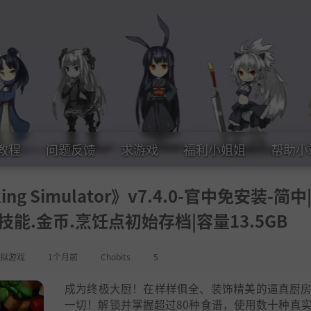
教程
问题反馈
求游戏
福利小姐姐
帮助小
g Simulator》v7.4.0-官中免安装-简中
能.金币.烹饪点初始存档|容量13.5GB
拟游戏
1个月前
Chobits
5
成为终极大厨！在样样俱全、装饰精美的逼真厨
一切！解锁并掌握超过80种食谱，使用数十种真