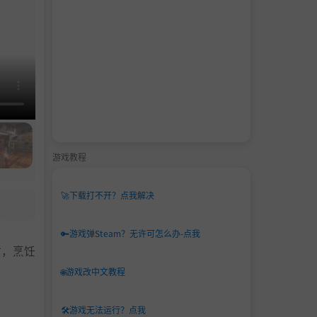
游戏教程
🚀
下载打不开？点我解决
🔑
游戏弹Steam？无许可怎么办-点我
材，烹饪
🌐
游戏改中文教程
🛠️
游戏无法运行？点我