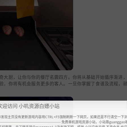
奇大厨，让你与你的餐厅名震四方。你将从基础开始循序渐进
验，你将有机会服务更多的客人。一旦你掌握了食谱及流程，
欢迎访问 小叽资源白嫖小站
你发现主页没有更新游戏内容用CTRL+F5强制刷新一下网页，如果还是不行清空一下
----------------------------------------------------- 免费单机游戏资源小站，小站靠guangg
任何套路，来了顺手搓个guanggao1-2次支持下吧，感谢 小站没有充值.不卖会员.也