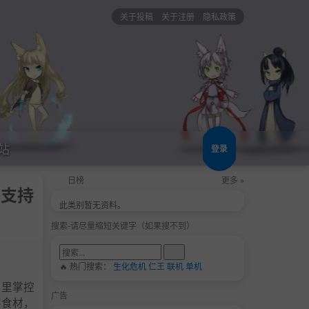
关于投稿
关于注册
隐私政策
站
登录
日榜
更多 »
|支持
此类别暂无资料。
搜索-请尽量缩短关键字（如果搜不到）
🔥 热门搜索：
生化危机
仁王
联机
单机
房里掌控
广告
实食材，