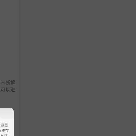
，不断解
就可以进
浏览器
ao艰难存
没有打