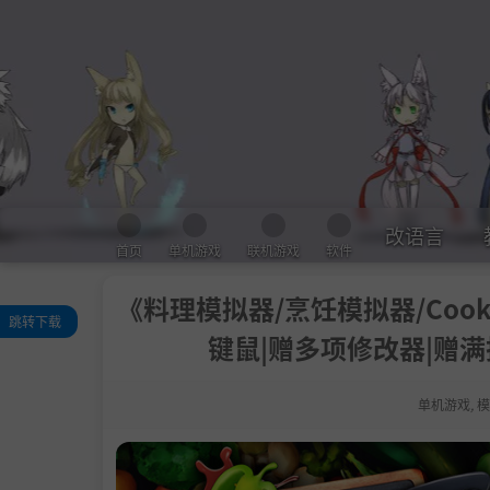
改语言
首页
单机游戏
联机游戏
软件
《料理模拟器/烹饪模拟器/Cookin
跳转下载
键鼠|赠多项修改器|赠满技
关于此游戏
系统需求
单机游戏
,
模
支持作者
包含DLC
设置中文
学习