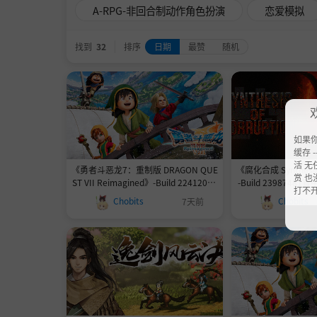
A-RPG-非回合制动作角色扮演
恋爱模拟
找到
32
排序
日期
最赞
随机
如果
缓存 --
活 无
《勇者斗恶龙7：重制版 DRAGON QUE
《腐化合成 Synthesis 
赏 也
ST VII Reimagined》-Build 22412021
-Build 2398748
打不
官中免安装-简中7.8GB
B
Chobits
Chobits
7天前