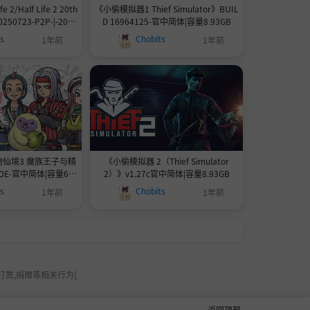
 2/Half Life 2 20th
《小偷模拟器1 Thief Simulator》BUIL
0250723-P2P-|-20周
D 16964125-官中简体|容量8.93GB
键鼠.手柄|容量21GB
ts
Chobits
1年前
1年前
物仙境3 魔族王子与精
《小偷模拟器 2（Thief Simulator
E-官中简体|容量6.6
2）》v1.27c官中简体|容量8.93GB
8GB
ts
Chobits
1年前
1年前
打赏,捐赠等相关行为]
返回顶部