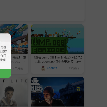
浏览器
ao艰难存
没有打
版】《勇者斗恶龙7：重
《跳桥 Jump Off The Bridge》v1.2.7.0
载地址
AGON QUEST VII
-Build 22998354官中免安装-简中373
uild 22393810官中免
MB
ts
Chobits
2个月前
3个月前
中8.19GB