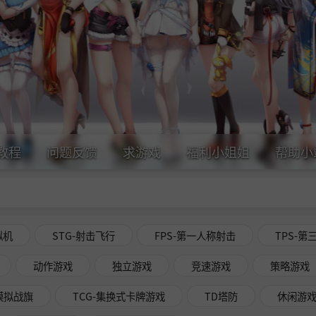
教程
问题反馈
求游戏
福利小姐姐
帮助小
拟机
STG-射击飞行
FPS-第一人称射击
TPS-第
动作游戏
独立游戏
竞速游戏
策略游戏
略模拟战旗
TCG-集换式卡牌游戏
TD塔防
休闲游