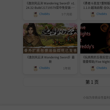
《逸剑风云决 Wandering Sword》v1.
《勇者斗恶龙7重制版
24.32-Build 21719579官中免安装-官
1.1.0-越海启程-全
简|容量6GB
官中免安装-
Chobits
Chobits
5个月前
《逸剑风云决 Wandering Sword》最
《玩具熊的五夜后宫1/2
新
需要帮助/Five Nights
部合集|容量11.9GB
Chobits
Chobits
1年前
键盘.鼠标|只有\"需
小站为非商业性盈利网