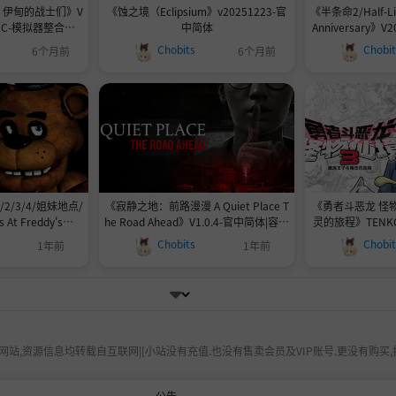
 伊甸的战士们》V
《蚀之境（Eclipsium》v20251223-官
《半条命2/Half-Life
DLC-模拟器整合版-
中简体
Anniversary》V2
官简7GB
年庆典版官中|支持
Chobits
Chobi
6个月前
6个月前
/3/4/姐妹地点/
《寂静之地：前路漫漫 A Quiet Place T
《勇者斗恶龙 怪
 At Freddy's》6
he Road Ahead》V1.0.4-官中简体|容量
灵的旅程》TENKO
|官方原版英文|支持
32GB
Chobits
Chobi
1年前
1年前
要帮助\"是官方中文
站,资源信息均转载自互联网|[小站没有充值.也没有售卖会员及VIP账号.更没有购买,
公告