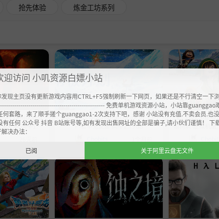
抢先体验
炼金工坊系列
欢迎访问 小叽资源白嫖小站
你发现主页没有更新游戏内容用CTRL+F5强制刷新一下网页，如果还是不行清空一下
----------------------------------------------------- 免费单机游戏资源小站，小站靠guangg
任何套路，来了顺手搓个guanggao1-2次支持下吧，感谢 小站没有充值.不卖会员.也
of Corruption》
《南极计划 Nova Antarctica》v1.3-P2
【工具v2.5HF
没有任何 公众号 抖音 B站账号等,如有发现出售网址的全部是骗子,请小伙们谨慎！ 下
1官中免安装-简中1.9G
P-官中免安装-简中2.79GB
新构筑-虚拟机版/DR
开解决办法：
Reimagined》-B
Chobits
Chobi
26天前
1个月前
安装-简
已阅
关于阿里云盘无文件