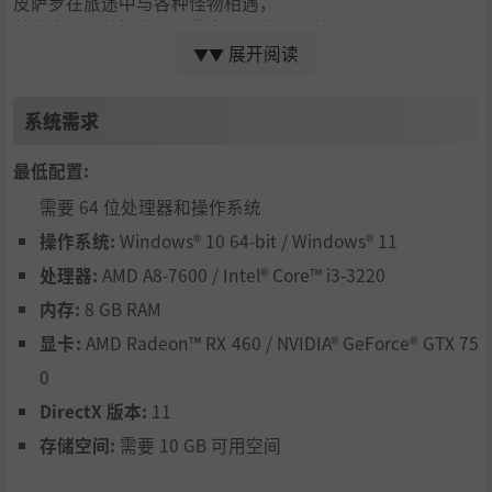
皮萨罗在旅途中与各种怪物相遇，
并培育、配种怪物，以此来和强敌展开战斗。
展开阅读
▼▼
立志成为最强怪物大师的皮萨罗与伙伴们的大冒险由此拉开
序幕……！
************************
系统需求
【本作的特征】
最低配置:
需要 64 位处理器和操作系统
◆以“魔界”为舞台，在不可思议的世界中展开冒险！
操作系统:
Windows® 10 64-bit / Windows® 11
主角皮萨罗展开旅程的舞台，是怪物所统治的诸多魔界。
例如以点心构成的世界以及有大片灼热溶岩的世界等等，将
处理器:
AMD A8-7600 / Intel® Core™ i3-3220
在各式各样不可思议的世界中展开冒险。
内存:
8 GB RAM
同时魔界会随着时间流逝生成季节与天气变化，从而使出现
显卡:
AMD Radeon™ RX 460 / NVIDIA® GeForce® GTX 75
的怪物和原野上的机关发生变化！
有部分怪物与地点只能在特定的季节或天气时遇见或到达，
0
所以每每到访原野都会有全新的机遇和发现等待着你！
DirectX 版本:
11
◆超过500种个性迥异的怪物登场！
存储空间:
需要 10 GB 可用空间
各种原野和迷宫中，会有多种多样的怪物等待着。
战斗时，除了能“驯服”怪物纳为伙伴，怪物还有可能在战