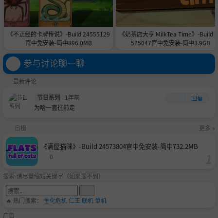
《不正经的卡牌传说》-Build 24555129
《奶茶店大亨 MilkTea Time》-Build 2
官中免安装-简中896.0MB
575047官中免安装-简中3.9GB
参与讨论聊一聊
最新评论
节日系列
1年前
回复
为啥一直往前走
日榜
更多 »
《满屋猫咪》-Build 24573804官中免安装-简中732.2MB
0
搜索-请尽量缩短关键字（如果搜不到）
🔥 热门搜索：
生化危机
仁王
联机
单机
广告