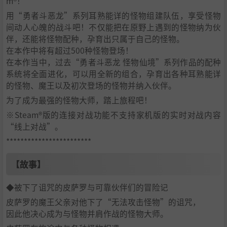
m®！
用“勇者斗恶龙”系列耳熟能详的怪物组建队伍，享受怪物
间动人心魄的战斗吧！不仅能把在原野上遇到的怪物纳为伙
伴，还能将怪物配种，孕育出只属于自己的怪物。
在本作中将有超过500种怪物登场！
在本作当中，过去“勇者斗恶龙 怪物仙境”系列作品的配种
系统将全面进化，可以用全新的组合，孕育出各种耳熟能详
的怪物、魔王以及初次登场的怪物并纳入伙伴。
为了成为最强的怪物大师，踏上旅程吧！
※Steam®版的连接对战功能不支持家机版的实时对战内容
“线上对战”。
************************
【故事】
◆被下了诅咒的皮萨罗与可靠伙伴们的冒险记
皮萨罗的魔王父亲对他下了“无法攻击怪物”的诅咒，
因此他决心成为与怪物并肩作战的怪物大师。