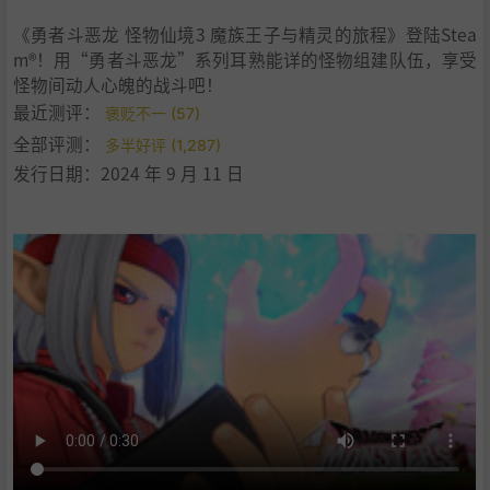
《勇者斗恶龙 怪物仙境3 魔族王子与精灵的旅程》登陆Stea
m®！用“勇者斗恶龙”系列耳熟能详的怪物组建队伍，享受
怪物间动人心魄的战斗吧！
最近测评：
褒贬不一 (57)
全部评测：
多半好评 (1,287)
发行日期：2024 年 9 月 11 日