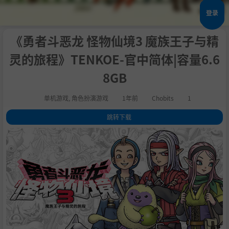
登录
《勇者斗恶龙 怪物仙境3 魔族王子与精
灵的旅程》TENKOE-官中简体|容量6.6
8GB
单机游戏
,
角色扮演游戏
1年前
Chobits
1
跳转下载
1
.
关于这款游戏
2
.
【简介】
3
.
【故事】
4
.
【本作的特征】
5
.
系统需求
6
.
支持作者
7
.
学习