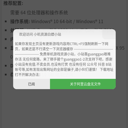
推荐配置:
斗结束後爬起来希望加入队伍。
并且还能将纳为伙伴的怪物组合配种，孕育出全新的怪物。
需要 64 位处理器和操作系统
将许多怪物纳为伙伴，创造只属於自己的队伍吧！
操作系统:
Windows® 10 64-bit / Windows® 11
◆包含家机版的新增内容！
处理器:
AMD Ryzen™ 3 1200 / Intel® Core™ i3-7100
欢迎访问 小叽资源白嫖小站
Steam®版附带家机版的新增下载内容“回忆的鼹鼠迷宫”、
内存:
8 GB RAM
“虾师傅的修练迷宫”和“时之无限宝箱”。积极活用这些
如果你发现主页没有更新游戏内容用CTRL+F5强制刷新一下网
显卡:
AMD Radeon™ RX 560 / NVIDIA® GeForce® GTX 95
内容，让冒险更加有利！
页，如果还是不行清空一下浏览器缓存 ----------------------------------
--------------------- 免费单机游戏资源小站，小站靠guanggao艰难
0
◆与其他玩家的队伍切蹉！
存活 无任何套路，来了顺手搓个guanggao1-2次支持下吧，感谢
小站没有充值.不卖会员.也没有打赏 也没有任何 公众号 抖音 B站
在连接功能之一的“快速连战”中，可以使用报名的队伍与
DirectX 版本:
11
账号等,如有发现出售网址的全部是骗子,请小伙们谨慎！ 下载地址
30位其他怪物大师的队伍数据进行自动战斗。
存储空间:
需要 10 GB 可用空间
打不开解决办法：
还有每日一次的奖励，可以获得提升伙伴怪物能力值的道
已阅
关于阿里云盘无文件
具，以及有机会将战胜对手队伍中的怪物（B级以下）纳为
伙伴！