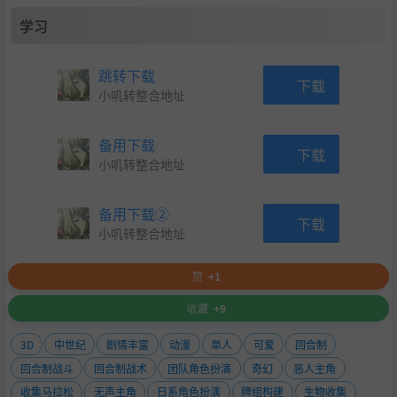
学习
跳转下载
下载
小叽转整合地址
备用下载
下载
小叽转整合地址
备用下载②
下载
小叽转整合地址
赞
+1
收藏
+9
3D
中世纪
剧情丰富
动漫
单人
可爱
回合制
回合制战斗
回合制战术
团队角色扮演
奇幻
恶人主角
收集马拉松
无声主角
日系角色扮演
牌组构建
生物收集