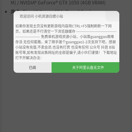
M) / NVIDIA® GeForce® GTX 1050 (4GB VRAM)
声卡:
DirectX Compatible Sound Card
欢迎访问 小叽资源白嫖小站
如果你发现主页没有更新游戏内容用CTRL+F5强制刷新一下网
页，如果还是不行清空一下浏览器缓存 ----------------------------------
--------------------- 免费单机游戏资源小站，小站靠guanggao艰难
存活 无任何套路，来了顺手搓个guanggao1-2次支持下吧，感谢
小站没有充值.不卖会员.也没有打赏 也没有任何 公众号 抖音 B站
天下神功，任君采撷。不同门派自由搭配不同武器。学习内
账号等,如有发现出售网址的全部是骗子,请小伙们谨慎！ 下载地址
功可以增加玩家经脉点数，内外兼修使你成为一代武林高
打不开解决办法：
手。
已阅
关于阿里云盘无文件