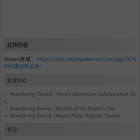
游戏中的大部分NPC都有好感度系统，你可以通过送礼切磋
请教等交互方式，提高NPC友好度，并让他们成为你的队友
支持作者
来共闯江湖。每个不同的门派NPC有不同的江湖技能，若关
系交好，他们还会将自身的神兵秘笈相送，助你称霸武林，
Steam商城
：
https://store.steampowered.com/app/1876
在江湖上八面玲珑。
890/逸剑风云决/
包含DLC
• Wandering Sword - Hero's Adventure Collaboration DL
C
• Wandering Sword - Secrets of the Eastern Sea
• Wandering Sword - Mount Pack: Majestic Steeds
学习