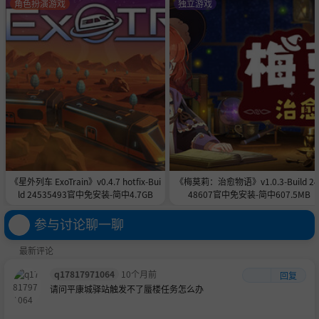
角色扮演游戏
独立游戏
《星外列车 ExoTrain》v0.4.7 hotfix-Bui
《梅莫莉：治愈物语》v1.0.3-Build 24
ld 24535493官中免安装-简中4.7GB
48607官中免安装-简中607.5MB
参与讨论聊一聊
最新评论
q17817971064
10个月前
回复
请问平康城驿站触发不了蜃楼任务怎么办