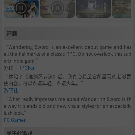
评测
“Wandering Sword is an excellent debut game and has
all the hallmarks of a classic RPG. Do not overlook this sup
erb indie gem!”
9/10 –
RPGFan
“体验了《逸剑风云决》后，我真心希望它所呈现的老派武
侠内容，可以永远年轻，永远少年。”
游研社
“What really impresses me about Wandering Sword is th
e way it blends old and new visual styles for an especially
lush look.”
PC Gamer
关于此游戏