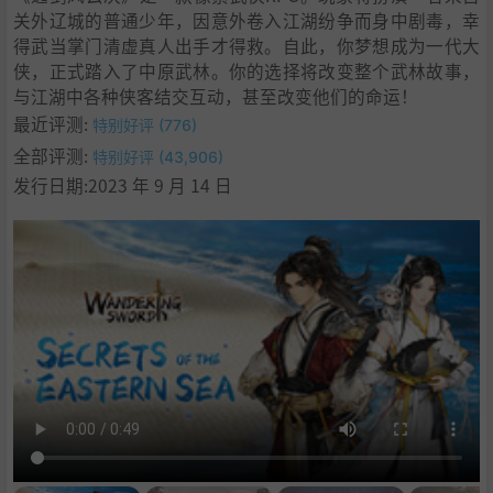
关外辽城的普通少年，因意外卷入江湖纷争而身中剧毒，幸
得武当掌门清虚真人出手才得救。自此，你梦想成为一代大
侠，正式踏入了中原武林。你的选择将改变整个武林故事，
与江湖中各种侠客结交互动，甚至改变他们的命运！
最近评测:
特别好评 (776)
全部评测:
特别好评 (43,906)
发行日期:2023 年 9 月 14 日