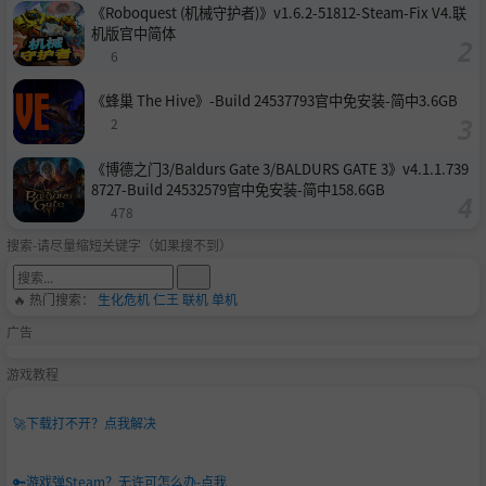
《Roboquest (机械守护者)》v1.6.2-51812-Steam-Fix V4.联
机版官中简体
6
《蜂巢 The Hive》-Build 24537793官中免安装-简中3.6GB
2
《博德之门3/Baldurs Gate 3/BALDURS GATE 3》v4.1.1.739
8727-Build 24532579官中免安装-简中158.6GB
478
搜索-请尽量缩短关键字（如果搜不到）
🔥 热门搜索：
生化危机
仁王
联机
单机
广告
游戏教程
🚀
下载打不开？点我解决
🔑
游戏弹Steam？无许可怎么办-点我