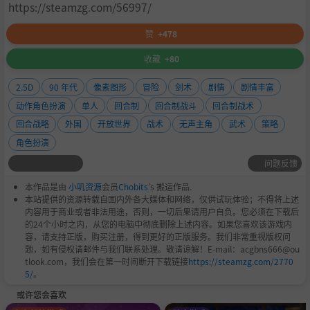
https://steamzg.com/56997/
赞
+478
游戏内有近百张地图供玩家探索，关外、天山、中原等
收藏
+80
等……不同区域将有全然不同的天气与地貌。玩家可自由探
索繁华城镇，山洞秘境，山寨据点等别具一格的丽景。
2.5D
90 年代
像素图形
冒险
剑术
剧情
剧情丰富
动作角色扮演
单人
回合制
回合制战斗
回合制战术
回合战略
外国
开放世界
战术
无声主角
武术
策略
角色扮演
问题反馈
本作品是由
小叽资源
会员
Chobits
's 搬运作品.
本站提供的资源转载自国内外各大媒体和网络，仅供试玩体验；不得将上述
内容用于商业或者非法用途，否则，一切后果请用户自负。您必须在下载后
的24个小时之内，从您的电脑中彻底删除上述内容。如果您喜欢该游戏内
容，请支持正版，购买注册，得到更好的正版服务。我们非常重视版权问
题，如有侵权请邮件与我们联系处理。敬请谅解！E-mail：acgbns666@ou
tlook.com，我们会在第一时间断开下载链接
https://steamzg.com/2770
5/
。
或许您会喜欢