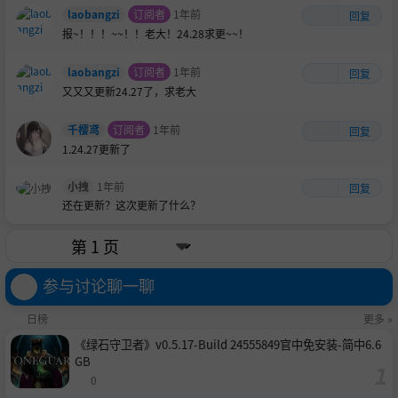
laobangzi
订阅者
1年前
回复
报~！！！~~！！老大！24.28求更~~！
laobangzi
订阅者
1年前
回复
又又又更新24.27了，求老大
千樱鸢
订阅者
1年前
回复
1.24.27更新了
小拽
1年前
回复
还在更新？这次更新了什么？
参与讨论聊一聊
日榜
更多 »
《绿石守卫者》v0.5.17-Build 24555849官中免安装-简中6.6
GB
0