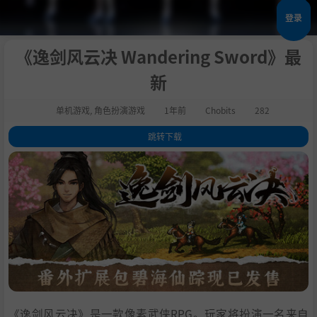
登录
《逸剑风云决 Wandering Sword》最
新
单机游戏
,
角色扮演游戏
1年前
Chobits
282
跳转下载
1
.
评测
2
.
关于此游戏
3
.
系统需求
4
.
支持作者
5
.
包含DLC
6
.
学习
《逸剑风云决》是一款像素武侠RPG。玩家将扮演一名来自