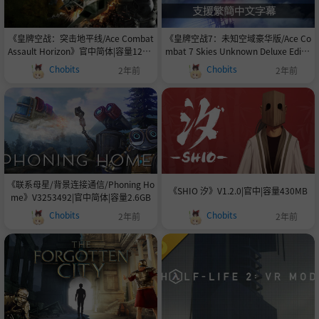
《皇牌空战：突击地平线/Ace Combat
《皇牌空战7：未知空域豪华版/Ace Co
Assault Horizon》官中简体|容量12GB
mbat 7 Skies Unknown Deluxe Editio
赠解锁存档+修改器14首BGM
n》v2.3.0.13官中简体|容量赠多项修改
Chobits
Chobits
2年前
2年前
器|赠初始存档|74首BGM
《联系母星/背景连接通信/Phoning Ho
《SHIO 汐》V1.2.0|官中|容量430MB
me》V3253492|官中简体|容量2.6GB
Chobits
Chobits
2年前
2年前