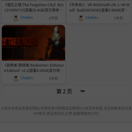
《遗忘之城/The Forgotten City》BUI
《半条命2：VR MOD/Half-Life 2: VR M
LD 9300715|容量26.4GB|官方简体中
od》Build.9636082|容量3.98GB|官方
文|支持键盘.鼠标.手柄
简体中文|支持VR
Chobits
Chobits
2年前
3年前
《拯救者/救赎者/Redeemer: Enhance
d Edition》v2.2|容量4.59GB|官方简体
中文|支持键盘.鼠标.手柄
Chobits
3年前
小站为非商业性盈利网站,资源信息均转载自互联网|[小站没有充值.也没有售卖会员及
VIP账号.更没有购买,打赏,捐赠等相关行为]