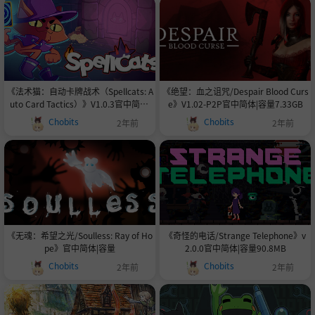
《法术猫：自动卡牌战术（Spellcats: A
《绝望：血之诅咒/Despair Blood Curs
uto Card Tactics）》V1.0.3官中简体|
e》V1.02-P2P官中简体|容量7.33GB
容量618MB
Chobits
Chobits
2年前
2年前
《无魂：希望之光/Soulless: Ray of Ho
《奇怪的电话/Strange Telephone》v
pe》官中简体|容量
2.0.0官中简体|容量90.8MB
Chobits
Chobits
2年前
2年前