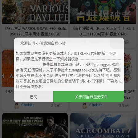
《多元生活/VARIOUS DAYLIFE》Build.
《青蛙爆破者（Kero Blaster）》BUIL
9507711官中简体|容量2.68GB
D 11311936|官中|容量37MB
Chobits
Chobits
2年前
2年前
欢迎访问 小叽资源白嫖小站
如果你发现主页没有更新游戏内容用CTRL+F5强制刷新一下网
页，如果还是不行清空一下浏览器缓存 ----------------------------------
--------------------- 免费单机游戏资源小站，小站靠guanggao艰难
存活 无任何套路，来了顺手搓个guanggao1-2次支持下吧，感谢
小站没有充值.不卖会员.也没有打赏 也没有任何 公众号 抖音 B站
账号等,如有发现出售网址的全部是骗子,请小伙们谨慎！ 下载地址
打不开解决办法：
《HALF LIFE》BUILD 12853350|官方
《时空之轮限制版（CHRONO TRIGGE
已阅
关于阿里云盘无文件
英文|容量230MB
R LIMITED EDITION）》V20230829|
官中|容量860MB
Chobits
Chobits
2年前
2年前