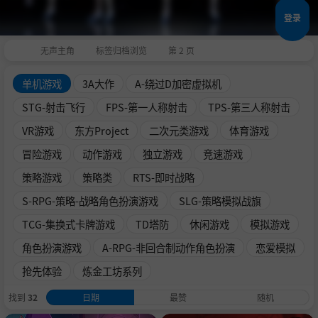
登录
无声主角
标签归档浏览
第 2 页
单机游戏
3A大作
A-绕过D加密虚拟机
STG-射击飞行
FPS-第一人称射击
TPS-第三人称射击
VR游戏
东方Project
二次元类游戏
体育游戏
冒险游戏
动作游戏
独立游戏
竞速游戏
策略游戏
策略类
RTS-即时战略
S-RPG-策略-战略角色扮演游戏
SLG-策略模拟战旗
TCG-集换式卡牌游戏
TD塔防
休闲游戏
模拟游戏
角色扮演游戏
A-RPG-非回合制动作角色扮演
恋爱模拟
抢先体验
炼金工坊系列
找到
32
日期
最赞
随机