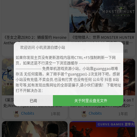
超级天赋.极品装备.无敌属性终极初始
容量26.7GB
存档|赠原声音乐|赠地图|赠艺术书|容量
42GB
《圣女之歌ZERO 2：鳞痕誓约 Heroine
《怪物猎人：世界 MONSTER HUNTER
Anthem Zero 2 : Scalescars Oath》B
WORLD》V15.23.00-官中简体|容量15
欢迎访问 小叽资源白嫖小站
UILD 16497022-V1.94|-官中简体|支持
0GB
Chobits
Chobits
1年前
1年前
键鼠.手柄|容量15.7GB
如果你发现主页没有更新游戏内容用CTRL+F5强制刷新一下网
页，如果还是不行清空一下浏览器缓存 ----------------------------------
--------------------- 免费单机游戏资源小站，小站靠guanggao艰难
存活 无任何套路，来了顺手搓个guanggao1-2次支持下吧，感谢
小站没有充值.不卖会员.也没有打赏 也没有任何 公众号 抖音 B站
账号等,如有发现出售网址的全部是骗子,请小伙们谨慎！ 下载地址
打不开解决办法：
《莱莎的炼金工房 常暗女王与秘密藏身
《进击的巨人2：最终一战/Attack on T
已阅
关于阿里云盘无文件
处/Atelier Ryza Ever Darkness and th
itan 2》v2.0.5.0|容量40.7GB|集成2019
e Secret Hideou》BUILD 15768026-
0710/0807/0905/1119升级档|官方繁
Chobits
Chobits
1年前
1年前
系统优化更新-官中简体|容量22GB|支持
体中文|支持键鼠|赠多项修改器|赠全解
键鼠|手柄
锁.满亲密度.全装备99星.劇情全角色能
力值140.主角屬性滿存档