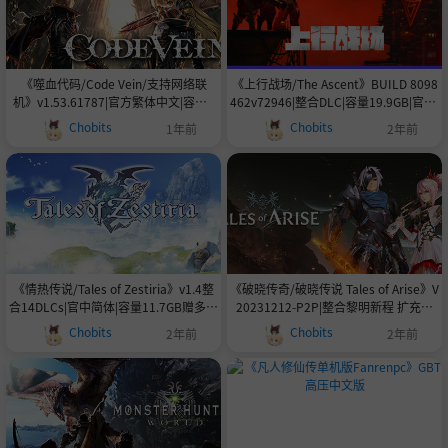
《噬血代码/Code Vein/支持网络联
《上行战场/The Ascent》BUILD 8098
机》v1.53.61787|官方繁体中文|容量3
462v72946|整合DLC|容量19.9GB|官中|
4.3GB|支持键鼠.手柄|赠多项修改器|赠
支持键鼠.手柄|赠多项修改器
Chobits
Chobits
1年前
2年前
二周目通关存档.地图探索全解锁.29位
血码解锁.300满级角色|赠资料设定集.
原声带
《情热传说/Tales of Zestiria》v1.4整
《破晓传奇/破晓传说 Tales of Arise》V
合14DLCs|官中简体|容量11.7GB赠多项
20231212-P2P|整合黎明新程 扩充套
修改器
组|官中|支持键鼠.手柄|赠多项修改器|一
Chobits
Chobits
2年前
2年前
周目通关存档|MOD整合|容量41.1GB