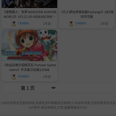
《怪物猎人：世界 MONSTER HUNTER
《凡人修仙传单机版Fanrenpc》GBT高
WORLD》V15.21.00-0XDEADC0DE联
压中文版
机版|官中|容量51GB
Chobits
Chobits
2年前
2年前
《命运召唤尔茄精灵石 Fortune Summ
oners》中文版汉化版325MB
Chobits
2年前
小站为非商业性盈利网站,资源信息均转载自互联网|[小站没有充值.也没有售卖会员及
VIP账号.更没有购买,打赏,捐赠等相关行为]