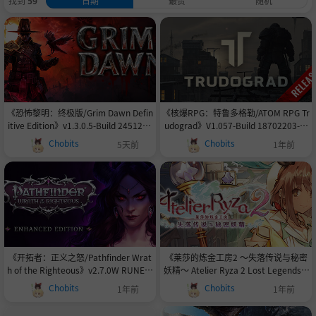
找到
59
日期
最赞
随机
《恐怖黎明：终极版/Grim Dawn Defin
《核爆RPG：特鲁多格勒/ATOM RPG Tr
itive Edition》v1.3.0.5-Build 2451283
udograd》V1.057-Build 18702203-官
8官中免安装-简中|支持键鼠.手柄|赠音
中简体|容量14GB
Chobits
Chobits
5天前
1年前
乐原声|多项修改器|终极难度初始存档|
高清世界地图|局域网联机教程|攻略|优
化字体乱码补丁|容量15.7GB
《开拓者：正义之怒/Pathfinder Wrat
《莱莎的炼金工房2 ～失落传说与秘密
h of the Righteous》v2.7.0W RUNE镜
妖精～ Atelier Ryza 2 Lost Legends a
像|-官中简体|支持键鼠.手柄|赠多项修改
nd the Secret Fairy》v1.08-细微调整
Chobits
Chobits
1年前
1年前
器|赠-P2P整合The Lord of Nothing|-官
和错误修复。|-官中简体|支持键鼠.手柄|
中简体|支持键鼠.手柄|赠多项修改器|赠
赠多项修改器|赠通关存档|赠原声配乐|