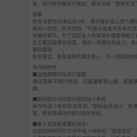
聚，经历新的邂逅与离别，再次寻找“某种至宝
故事
库肯岛冒险结束后的3年，莱莎留在岛上努力磨
来的一封信。信中提到 “可能与炼金术有关的
进展的莱莎，为了回应友人的邀请并调查神秘之
在王都迎接莱莎的是，曾经一同冒险的友人、新
重的遗迹……。
告别青涩、逐渐成熟的莱莎等人，又一场围绕他
本作的特色
■运用原野行动进行探索
通过用绳子进行移动、沿蔓藤攀登山崖、穿越
趣。
■即时性与动作性大增的战斗系统
本作的战斗系统在前作的“即时战术战斗”的
等，更加强调动作即时感的系统。
■看上去简单易懂的调合！
比起向材料环的节点中投入材料的“连锁调合”