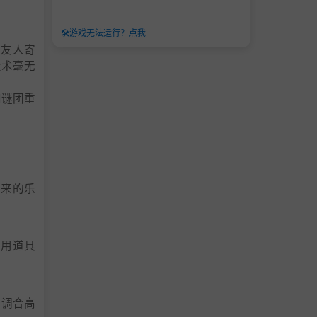
🛠️
游戏无法运行？点我
的友人寄
金术毫无
和谜团重
带来的乐
使用道具
；调合高