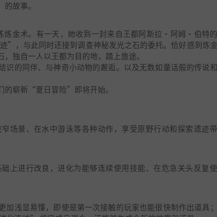
”的故事。
练炼金术。有一天，她收到一封来自王都阿斯拉·阿姆·伯特
遗迹”，与此同时还接到调查神秘发光之石的委托。恰好感到炼
石，独自一人以王都为目的地，踏上旅途。
结识的同伴、与神奇小动物的邂逅。以及无数如童话般的传说
们的崭新“夏日冒险”即将开始。
狭窄场景、在水中游泳等各种动作，享受原野行动和探索遗迹
基础上进行改良，进化为能够连续使用技能、在危急关头反复
更加浅显易懂，即使是第一次接触的玩家也能很快制作出道具