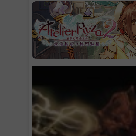
.
赠多项修改器|
通关存档|赠原
配乐（2024年1
月18日更新）