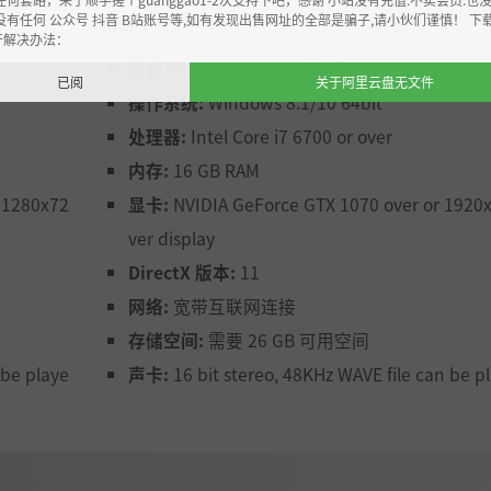
没有任何 公众号 抖音 B站账号等,如有发现出售网址的全部是骗子,请小伙们谨慎！ 下
推荐配置:
开解决办法：
需要 64 位处理器和操作系统
已阅
关于阿里云盘无文件
操作系统:
Windows 8.1/10 64bit
处理器:
Intel Core i7 6700 or over
内存:
16 GB RAM
 1280x72
显卡:
NVIDIA GeForce GTX 1070 over or 1920
ver display
DirectX 版本:
11
网络:
宽带互联网连接
存储空间:
需要 26 GB 可用空间
 be playe
声卡:
16 bit stereo, 48KHz WAVE file can be p