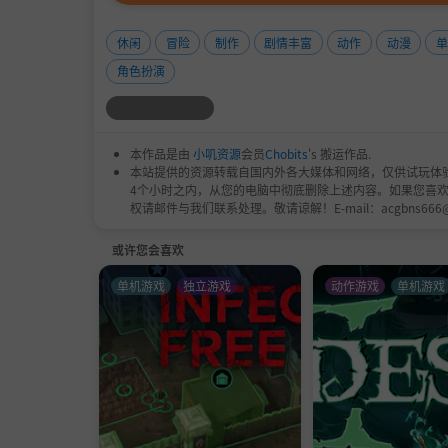
休闲
冒险
制作
剧情丰富
动作
动漫
单
角色扮演
本作品是由
小叽资源
会员
Chobits
's 搬运作品.
本站提供的资源转载自国内外各大媒体和网络，仅供试玩体
4个小时之内，从您的电脑中彻底删除上述内容。如果您喜
权请邮件与我们联系处理。敬请谅解！E-mail：acgbns666
或许您会喜欢
单机游戏
独立游戏
动作游戏
单机游戏