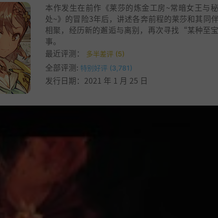
本作发生在前作《莱莎的炼金工房~常暗女王与
处~》的冒险3年后，讲述各奔前程的莱莎和其同
相聚，经历新的邂逅与离别，再次寻找“某种至
事。
最近评测：
多半差评 (5)
全部评测:
特别好评 (3,781)
发行日期：2021 年 1 月 25 日