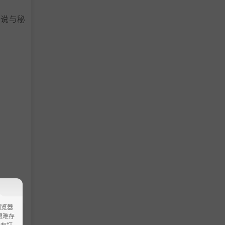
传说与秘
浏览器
ao艰难存
没有打