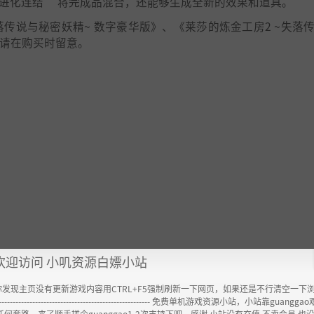
进化连结” 将完成品混合，还能够生成全新的效果和道具。
落传说与秘密妖精~ 数字豪华版》、《莱莎的炼金工房2 ~失落
卖。请在购买时留意。
欢迎访问 小叽资源白嫖小站
你发现主页没有更新游戏内容用CTRL+F5强制刷新一下网页，如果还是不行清空一下
----------------------------------------------------- 免费单机游戏资源小站，小站靠guangg
任何套路，来了顺手搓个guanggao1-2次支持下吧，感谢 小站没有充值.不卖会员.也