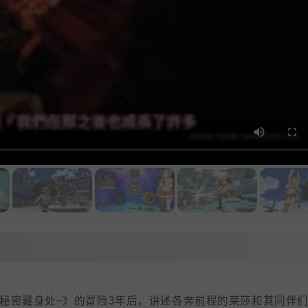
秘密藏身处~》的冒险3年后，讲述各奔前程的莱莎和其同伴