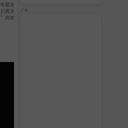
秘密藏身
伴们再次
广告
宝”的故