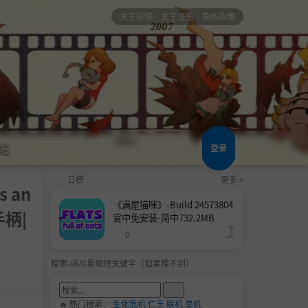
关于投稿
关于注册
隐私政策
站
登录
日榜
更多 »
 an
《满屋猫咪》-Build 24573804
手柄|
官中免安装-简中732.2MB
0
搜索-请尽量缩短关键字（如果搜不到）
🔥 热门搜索：
生化危机
仁王
联机
单机