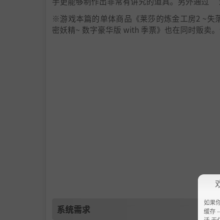
手更能够制作出非常有讲究的道具。另外通过 “
※游戏本篇的单体商品《莱莎的炼金工房2 ~失
密妖精~ 数字豪华版 with 季票》也在同时贩
如果
系统需求
缓存 --
活 无