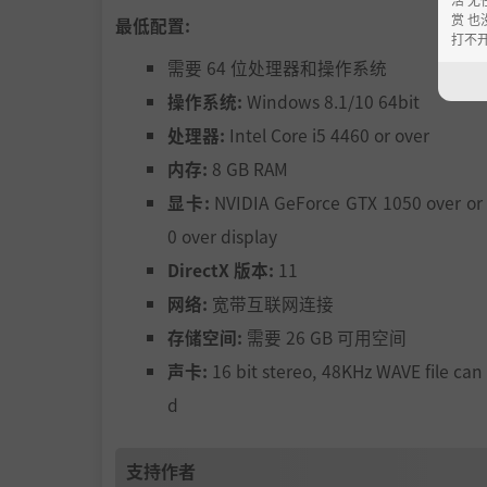
赏 也
最低配置:
打不
需要 64 位处理器和操作系统
操作系统:
Windows 8.1/10 64bit
处理器:
Intel Core i5 4460 or over
内存:
8 GB RAM
显卡:
NVIDIA GeForce GTX 1050 over or
0 over display
DirectX 版本:
11
网络:
宽带互联网连接
存储空间:
需要 26 GB 可用空间
声卡:
16 bit stereo, 48KHz WAVE file can
d
支持作者