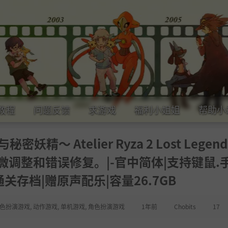
教程
问题反馈
求游戏
福利小姐姐
帮助小
 Atelier Ryza 2 Lost Legends
1.08-细微调整和错误修复。|-官中简体|支持键鼠.
关存档|赠原声配乐|容量26.7GB
略角色扮演游戏
,
动作游戏
,
单机游戏
,
角色扮演游戏
1年前
Chobits
17