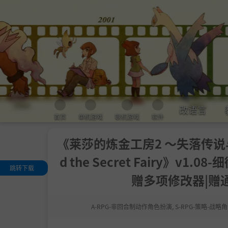
改语言
首页
单机游戏
联机游戏
软件
《莱莎的炼金工房2 ～失落传说与秘密妖精～
d the Secret Fairy》v
跳转下载
赠多项修改器|赠通
关于这款游戏
系统需求
A-RPG-非回合制动作角色扮演
,
S-RPG-策略-战
支持作者
学习版下载