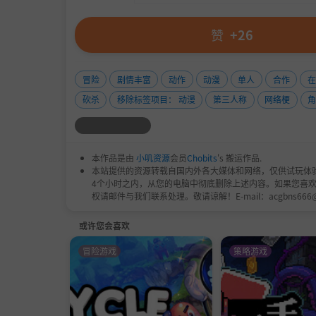
赞
+26
■在线竞技和合作游戏
通过四种不同类型的在线比赛与其他玩家对决！
向其他玩家发出求救信号，并在在线合作游戏中
冒险
剧情丰富
动作
动漫
单人
合作
在
砍杀
移除标签项目： 动漫
第三人称
网络梗
本作品是由
小叽资源
会员
Chobits
's 搬运作品.
本站提供的资源转载自国内外各大媒体和网络，仅供试玩体
4个小时之内，从您的电脑中彻底删除上述内容。如果您喜
权请邮件与我们联系处理。敬请谅解！E-mail：acgbns666
作为调查兵团的一员，创建自己的原创角色，以
或许您会喜欢
在角色编辑器中，从包括面部特征到体型在内的
冒险游戏
策略游戏