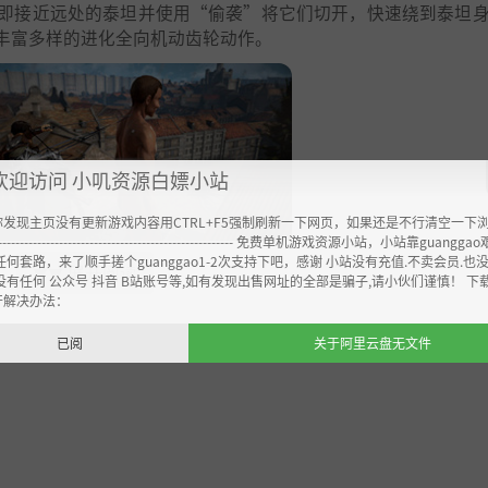
即接近远处的泰坦并使用“偷袭”将它们切开，快速绕到泰坦
实现丰富多样的进化全向机动齿轮动作。
欢迎访问 小叽资源白嫖小站
你发现主页没有更新游戏内容用CTRL+F5强制刷新一下网页，如果还是不行清空一下
----------------------------------------------------- 免费单机游戏资源小站，小站靠guangg
任何套路，来了顺手搓个guanggao1-2次支持下吧，感谢 小站没有充值.不卖会员.也
展开阅读
▼▼
没有任何 公众号 抖音 B站账号等,如有发现出售网址的全部是骗子,请小伙们谨慎！ 下
开解决办法：
，因为它们侵占了玩家，但当你进入威胁性的“危险区域”时
已阅
关于阿里云盘无文件
发动强大的攻击。