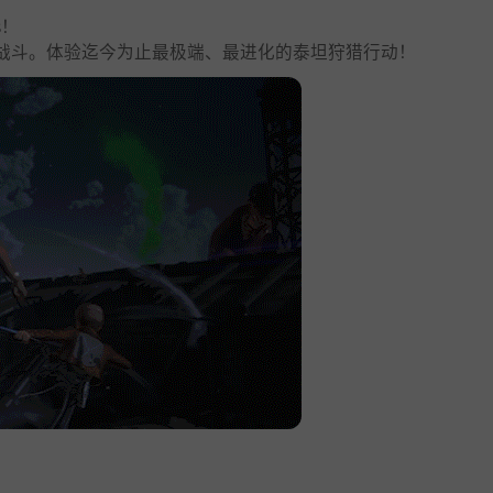
s！
战斗。体验迄今为止最极端、最进化的泰坦狩猎行动！