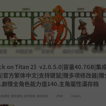
教程
问题反馈
求游戏
福利小姐姐
帮助小
n Titan 2》v2.0.5.0|容量40.7GB|集
19升级档|官方繁体中文|支持键鼠|赠多项修改器|
星.劇情全角色能力值140.主角屬性滿存档
元类游戏
,
冒险游戏
,
动作游戏
,
单机游戏
1年前
Chobits