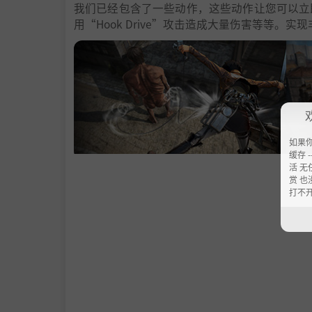
我们已经包含了一些动作，这些动作让您可以立
用“Hook Drive”攻击造成大量伤害等等。
如果
缓存 --
活 无
■迫在眉睫的恐怖，令人毛骨悚然的泰坦泰坦
赏 也
正在追赶你！
打不
泰坦的动作和反应比以往任何时候都更具威胁性
变得最严重。
在充满悬念的战场上冲锋陷阵，四处飞行，反复