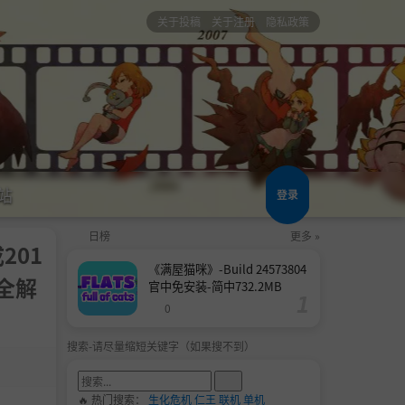
关于投稿
关于注册
隐私政策
站
登录
日榜
更多 »
成201
《满屋猫咪》-Build 24573804
赠全解
官中免安装-简中732.2MB
0
搜索-请尽量缩短关键字（如果搜不到）
🔥 热门搜索：
生化危机
仁王
联机
单机