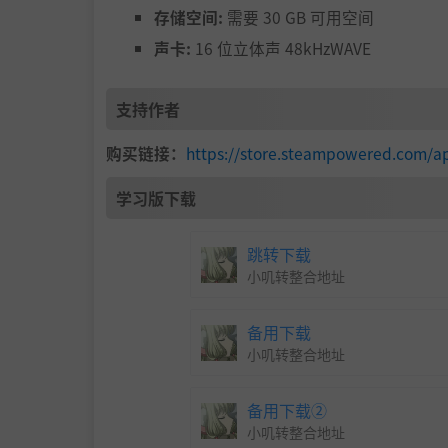
存储空间:
需要 30 GB 可用空间
声卡:
16 位立体声 48kHzWAVE
支持作者
购买链接：
https://store.steampowered.com/
■与角色互动，加强与原角色的联系
学习版下载
在日常生活部分，角色将穿着便衣出现，向您展
通过与这些角色互动并加强与他们的联系，他们将通过
跳转下载
支线故事。
小叽转整合地址
加强与您最喜欢的角色的联系并开始战斗！
备用下载
小叽转整合地址
备用下载②
小叽转整合地址