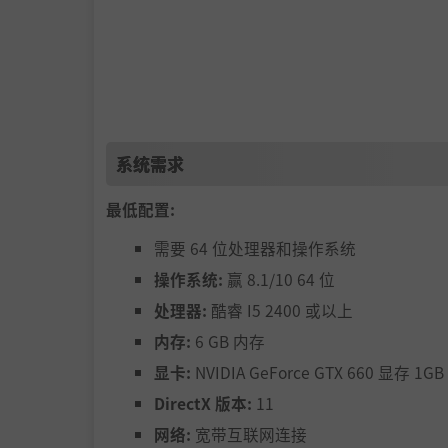
■熟悉的故事，压倒性的沉浸
感以动画第2季的故事为基础，我们在作者Hajim
享受比前作更丰富的内容的“进击的巨人”的世
系统需求
此外，作为原创主角，在您眼前展开的故事会让
最低配置:
需要 64 位处理器和操作系统
操作系统:
赢 8.1/10 64 位
处理器:
酷睿 I5 2400 或以上
内存:
6 GB 内存
显卡:
NVIDIA GeForce GTX 660 显存 1
■可玩角色的扩展名册 角色
DirectX 版本:
11
数量从之前的标题从10个增加到37个！享受与
网络:
宽带互联网连接