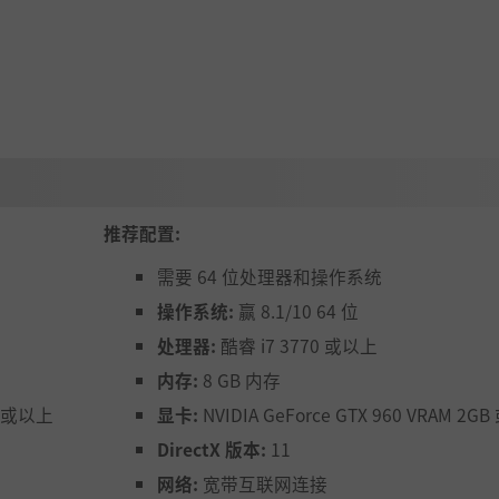
e Isayama的监督下为游戏准备了一个原创的子故事。
界。
您感觉自己仿佛生活在这个世界本身中并呼吸着。
推荐配置:
需要 64 位处理器和操作系统
操作系统:
赢 8.1/10 64 位
处理器:
酷睿 i7 3770 或以上
内存:
8 GB 内存
GB 或以上
显卡:
NVIDIA GeForce GTX 960 VRAM 2G
DirectX 版本:
11
您喜欢的原创角色一起战斗的乐趣。
网络:
宽带互联网连接