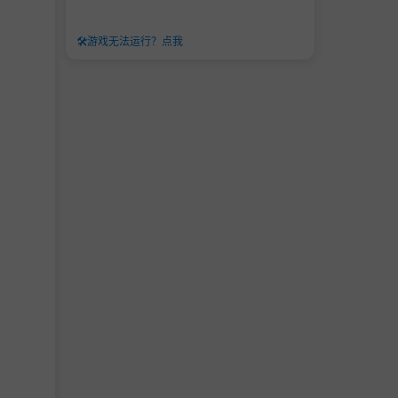
🛠️
游戏无法运行？点我