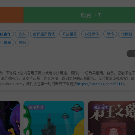
收藏
+7
与来自世界各地的玩家一起执行任务。
线合作
多人
好评原声音轨
开放世界
心理恐怖
恐怖
控制器
角色扮演
黑暗
验；不得将上述内容用于商业或者非法用途，否则，一切后果请用户自负。您必须在下
欢该游戏内容，请支持正版，购买注册，得到更好的正版服务。我们非常重视版权问题
@outlook.com，我们会在第一时间断开下载链接
https://steamzg.com/5311/
。
全新的视角体验动漫的故事情节。
众多自定义选项中进行选择，并创建自己的士兵来击败泰坦。
策略游戏
独立游戏