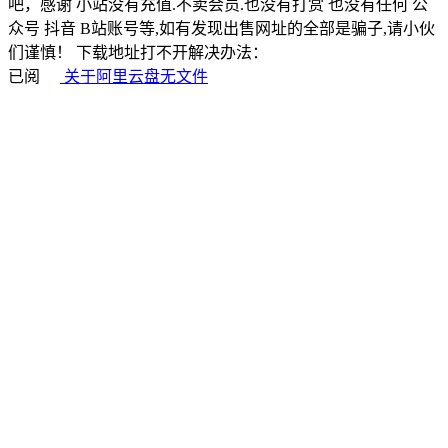
吧，感谢 小站没有充值.不卖会员.也没有打赏 也没有任何 公
众号 抖音 B站账号等,如有发现出售网址的全部是骗子,请小伙
们谨慎！ 下载地址打不开解决办法：
已阅
关于阿里云盘无文件