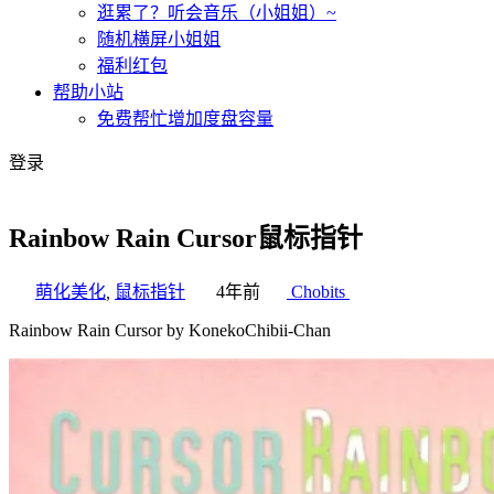
逛累了？听会音乐（小姐姐）~
随机横屏小姐姐
福利红包
帮助小站
免费帮忙增加度盘容量
登录
Rainbow Rain Cursor鼠标指针
萌化美化
,
鼠标指针
4年前
Chobits
Rainbow Rain Cursor by KonekoChibii-Chan