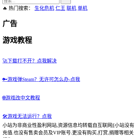
🔥 热门搜索：
生化危机
仁王
联机
单机
广告
游戏教程
🚀
下载打不开？点我解决
🔑
游戏弹Steam？无许可怎么办-点我
🌐
游戏改中文教程
🛠️
游戏无法运行？点我
小站为非商业性盈利网站,资源信息均转载自互联网|[小站没有
充值.也没有售卖会员及VIP账号.更没有购买,打赏,捐赠等相关