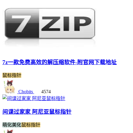
7z一款免费高效的解压缩软件-附官网下载地址
鼠标指针
Chobits
4574
间谍过家家 阿尼亚鼠标指针
萌化美化
鼠标指针