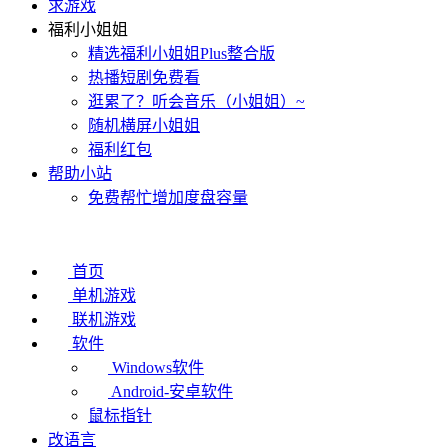
求游戏
福利小姐姐
精选福利小姐姐Plus整合版
热播短剧免费看
逛累了？听会音乐（小姐姐）~
随机横屏小姐姐
福利红包
帮助小站
免费帮忙增加度盘容量
首页
单机游戏
联机游戏
软件
Windows软件
Android-安卓软件
鼠标指针
改语言