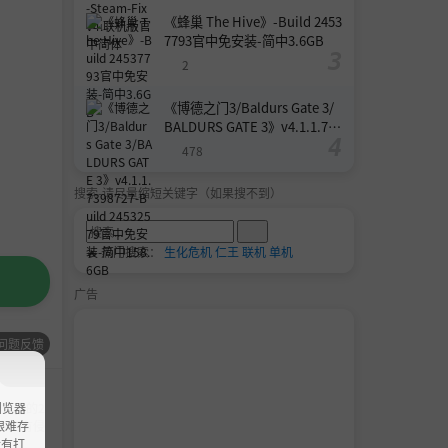
《蜂巢 The Hive》-Build 2453
7793官中免安装-简中3.6GB
2
《博德之门3/Baldurs Gate 3/
BALDURS GATE 3》v4.1.1.739
8727-Build 24532579官中免安
478
装-简中158.6GB
搜索-请尽量缩短关键字（如果搜不到）
🔥 热门搜索：
生化危机
仁王
联机
单机
广告
问题反馈
浏览器
载后的2
ao艰难存
，如有侵
没有打