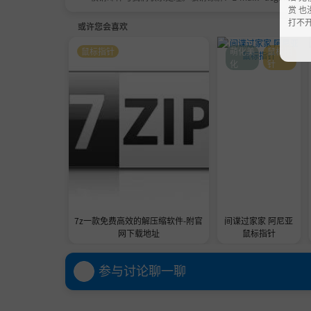
赏 也
打不
或许您会喜欢
鼠标指针
萌化美
鼠标指
化
针
7z一款免费高效的解压缩软件-附官
间谍过家家 阿尼亚
网下载地址
鼠标指针
参与讨论聊一聊