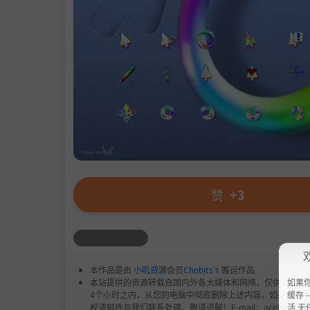
赞
+3
本作品是由
小叽资源
会员
Chobits
's 搬运作品.
如果
本站提供的资源转载自国内外各大媒体和网络，仅供试玩体
缓存 --
4个小时之内，从您的电脑中彻底删除上述内容。如果您喜
活 无
权请邮件与我们联系处理。敬请谅解！E-mail：acgbns666