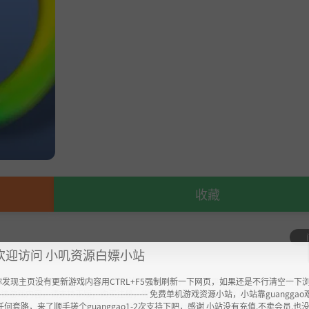
收藏
欢迎访问 小叽资源白嫖小站
你发现主页没有更新游戏内容用CTRL+F5强制刷新一下网页，如果还是不行清空一下
验；不得将上述内容用于商业或者非法用途，否则，一切后果请用户自负。您必须在下
----------------------------------------------------- 免费单机游戏资源小站，小站靠guangg
欢该游戏内容，请支持正版，购买注册，得到更好的正版服务。我们非常重视版权问题
任何套路，来了顺手搓个guanggao1-2次支持下吧，感谢 小站没有充值.不卖会员.也
@outlook.com，我们会在第一时间断开下载链接
https://steamzg.com/9305/
。