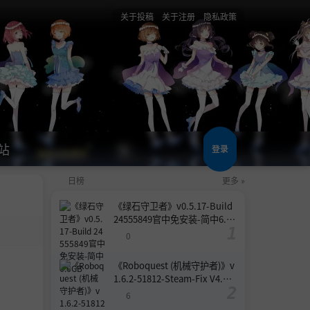
关于投稿
关于注册
隐私政策
站
登录
日榜
更多 »
《绿石守卫者》v0.5.17-Build
24555849官中免安装-简中6.6
GB
0
《Roboquest (机械守护者)》v
1.6.2-51812-Steam-Fix V4.联
机版官中简体
6