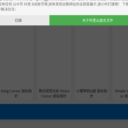
没有任何 公众号 抖音 B站账号等,如有发现出售网址的全部是骗子,请小伙们谨慎！ 下
开解决办法：
已阅
关于阿里云盘无文件
鼠标指针
鼠标指针
鼠标指针
鼠标指
Song Cursor 鼠标指
黑白视觉光标 Vision
小樱茉莉Q版 鼠标指
Simple V
针
Cursor 鼠标指针
针
or