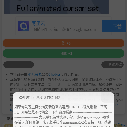
阿里云
下载
FM转阿里云 解压密码：
acgbns.com
赞
+3
收藏
+2
问题反馈
本作品是由
小叽资源
会员
Chobits
's 搬运作品.
本站提供的资源转载自国内外各大媒体和网络，仅供试玩体验；不得将上述
内容用于商业或者非法用途，否则，一切后果请用户自负。您必须在下载后
的24个小时之内，从您的电脑中彻底删除上述内容。如果您喜欢该游戏内
容，请支持正版，购买注册，得到更好的正版服务。我们非常重视版权问
欢迎访问 小叽资源白嫖小站
题，如有侵权请邮件与我们联系处理。敬请谅解！E-mail：acgbns666@ou
tlook.com，我们会在第一时间断开下载链接
https://steamzg.com/912
如果你发现主页没有更新游戏内容用CTRL+F5强制刷新一下网
8/
。
页，如果还是不行清空一下浏览器缓存 ----------------------------------
--------------------- 免费单机游戏资源小站，小站靠guanggao艰难
或许您会喜欢
存活 无任何套路，来了顺手搓个guanggao1-2次支持下吧，感谢
鼠标指针
萌化美
鼠标指
鼠标指针