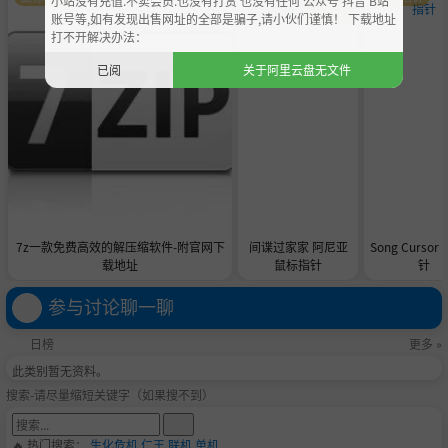
小站没有充值.不卖会员.也没有打赏 也没有任何 公众号 抖音 B站
化
针
账号等,如有发现出售网址的全部是骗子,请小伙们谨慎！ 下载地址
打不开解决办法：
已阅
关于阿里云盘无文件
7z一款免费高效的解压缩软件-附官网下
间谍过家家 阿尼亚
Song Curso
载地址
鼠标指针
针
参与讨论聊一聊
日榜
更多 »
此类别暂无资料。
搜索-请尽量缩短关键字（如果搜不到）
🔥 热门搜索：
生化危机
仁王
联机
单机