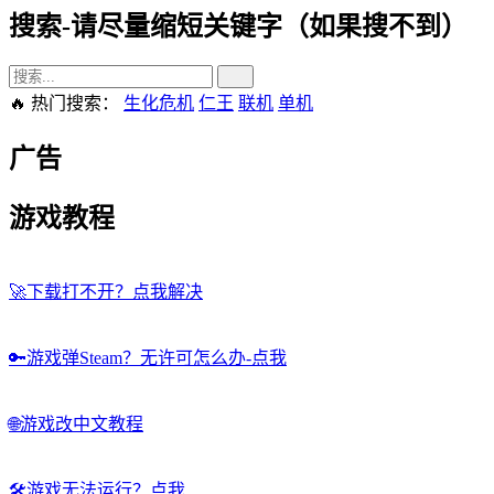
搜索-请尽量缩短关键字（如果搜不到）
🔥 热门搜索：
生化危机
仁王
联机
单机
广告
游戏教程
🚀
下载打不开？点我解决
🔑
游戏弹Steam？无许可怎么办-点我
🌐
游戏改中文教程
🛠️
游戏无法运行？点我