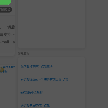
问题反馈
，一切后
请支持正
ail：a
游戏教程
🚀
下载打不开？点我解决
针
鼠标指针
鼠标指针
🔑
游戏弹Steam？无许可怎么办-点我
🌐
游戏改中文教程
🛠️
游戏无法运行？点我