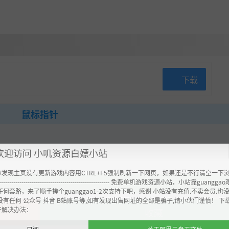
下载
鼠标指针
欢迎访问 小叽资源白嫖小站
你发现主页没有更新游戏内容用CTRL+F5强制刷新一下网页，如果还是不行清空一下
----------------------------------------------------- 免费单机游戏资源小站，小站靠guangg
任何套路，来了顺手搓个guanggao1-2次支持下吧，感谢 小站没有充值.不卖会员.也
没有任何 公众号 抖音 B站账号等,如有发现出售网址的全部是骗子,请小伙们谨慎！ 下
开解决办法：
收藏