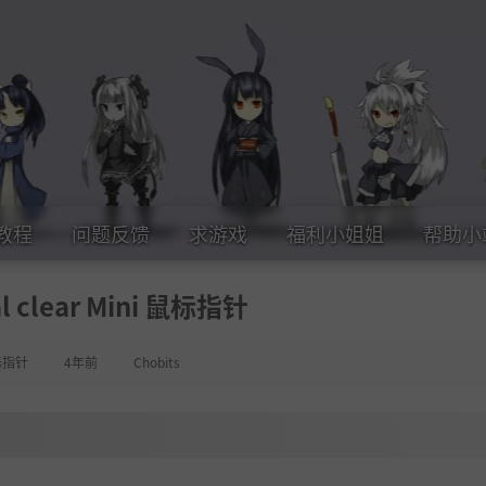
教程
问题反馈
求游戏
福利小姐姐
帮助小
al clear Mini 鼠标指针
标指针
4年前
Chobits