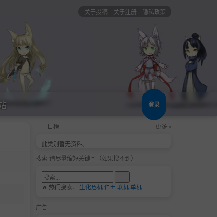
关于投稿
关于注册
隐私政策
站
登录
日榜
更多 »
此类别暂无资料。
搜索-请尽量缩短关键字（如果搜不到）
🔥 热门搜索：
生化危机
仁王
联机
单机
广告