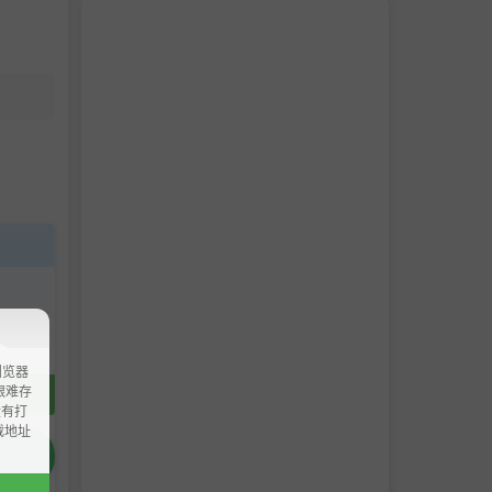
浏览器
ao艰难存
没有打
载地址