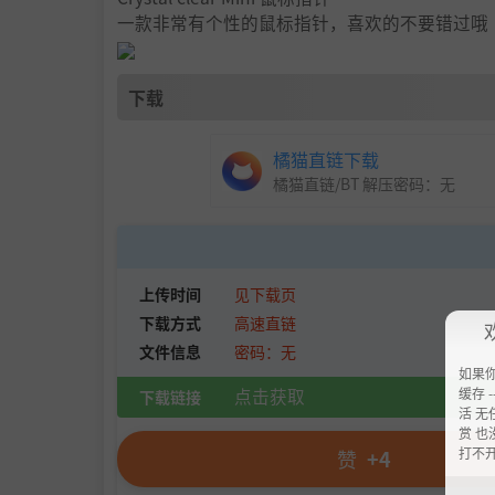
一款非常有个性的鼠标指针，喜欢的不要错过哦
下载
橘猫直链下载
橘猫直链/BT 解压密码：
无
上传时间
见下载页
下载方式
高速直链
文件信息
密码：无
如果
缓存 --
点击获取
下载链接
活 无
赏 也
打不
赞
+4