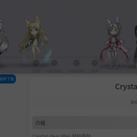
改语言
首页
单机游戏
联机游戏
软件
跳转下载
Cryst
介绍
下载
鼠
介绍
Crystal clear Mini 鼠标指针