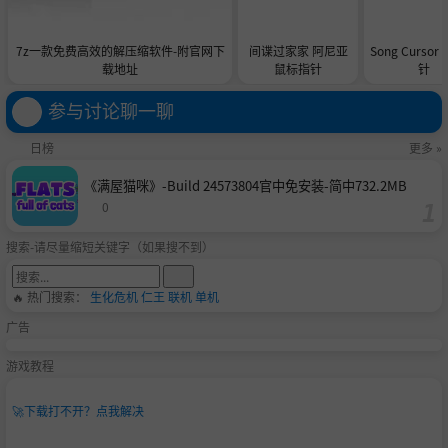
7z一款免费高效的解压缩软件-附官网下
间谍过家家 阿尼亚
Song Curso
载地址
鼠标指针
针
参与讨论聊一聊
日榜
更多 »
《满屋猫咪》-Build 24573804官中免安装-简中732.2MB
0
搜索-请尽量缩短关键字（如果搜不到）
🔥 热门搜索：
生化危机
仁王
联机
单机
广告
游戏教程
🚀
下载打不开？点我解决