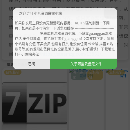
切后果请用户自负。您必须在下载后的24个小时之内，从
欢迎访问 小叽资源白嫖小站
您的电脑中彻底删除上述内容。如果您喜欢该游戏内容，
如果你发现主页没有更新游戏内容用CTRL+F5强制刷新一下网
请支持正版，购买注册，得到更好的正版服务。我们非常
页，如果还是不行清空一下浏览器缓存 ----------------------------------
--------------------- 免费单机游戏资源小站，小站靠guanggao艰难
重视版权问题，如有侵权请邮件与我们联系处理。敬请谅
存活 无任何套路，来了顺手搓个guanggao1-2次支持下吧，感谢
小站没有充值.不卖会员.也没有打赏 也没有任何 公众号 抖音 B站
解！E-mail：acgbns666@outlook.com，我们会在第一时
账号等,如有发现出售网址的全部是骗子,请小伙们谨慎！ 下载地址
间断开下载链接
https://steamzg.com/13561/
。
打不开解决办法：
已阅
关于阿里云盘无文件
或许您会喜欢
鼠标指针
萌化美
鼠标指
鼠标指针
化
针