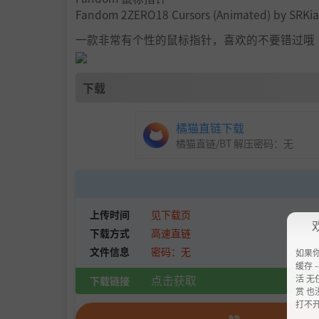
Fandom 2ZERO18 Cursors (Animated) by SRKi
一款非常有个性的鼠标指针，喜欢的不要错过哦
下载
橘猫直链下载
橘猫直链/BT 解压密码：
无
上传时间
见下载页
下载方式
高速直链
文件信息
密码：无
如果
缓存 --
点击获取
活 无
下载链接
赏 也
打不