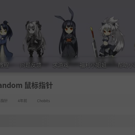
教程
问题反馈
求游戏
福利小姐姐
帮助小
andom 鼠标指针
标指针
4年前
Chobits