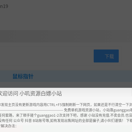
an19
下载
鼠标指针
欢迎访问 小叽资源白嫖小站
你发现主页没有更新游戏内容用CTRL+F5强制刷新一下网页，如果还是不行清空一下
----------------------------------------------------- 免费单机游戏资源小站，小站靠guangg
任何套路，来了顺手搓个guanggao1-2次支持下吧，感谢 小站没有充值.不卖会员.也
没有任何 公众号 抖音 B站账号等,如有发现出售网址的全部是骗子,请小伙们谨慎！ 下
开解决办法：