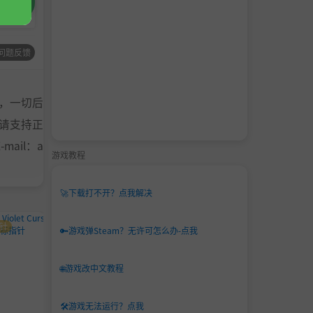
问题反馈
，一切后
请支持正
ail：a
游戏教程
🚀
下载打不开？点我解决
针
鼠标指针
鼠标指针
🔑
游戏弹Steam？无许可怎么办-点我
🌐
游戏改中文教程
🛠️
游戏无法运行？点我