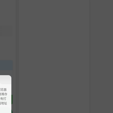
浏览器
ao艰难存
没有打
载地址