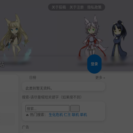
关于投稿
关于注册
隐私政策
站
登录
日榜
更多 »
此类别暂无资料。
搜索-请尽量缩短关键字（如果搜不到）
🔥 热门搜索：
生化危机
仁王
联机
单机
广告