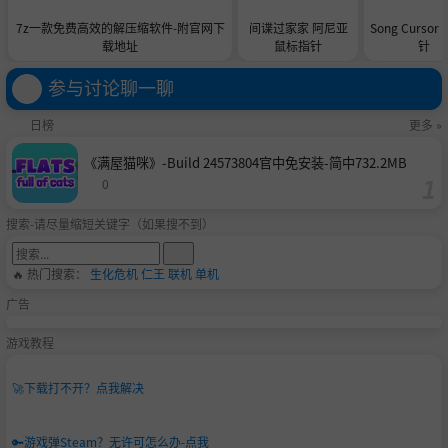
7z一款免费高效的解压缩软件-附官网下
间谍过家家 阿尼亚
Song Curso
载地址
鼠标指针
针
参与讨论聊一聊
日榜
更多 »
《满屋猫咪》-Build 24573804官中免安装-简中732.2MB
0
搜索-请尽量缩短关键字（如果搜不到）
🔥 热门搜索：
生化危机
仁王
联机
单机
广告
游戏教程
🚀
下载打不开？点我解决
🔑
游戏弹Steam？无许可怎么办-点我