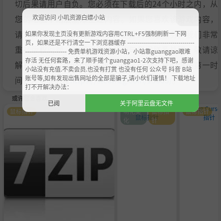
切后果请用户自负。您必须在下载后的24个小时之内，从
欢迎访问 小叽资源白嫖小站
您的电脑中彻底删除上述内容。如果您喜欢该游戏内容，
请支持正版，购买注册，得到更好的正版服务。我们非常
如果你发现主页没有更新游戏内容用CTRL+F5强制刷新一下网
页，如果还是不行清空一下浏览器缓存 ----------------------------------
重视版权问题，如有侵权请邮件与我们联系处理。敬请谅
--------------------- 免费单机游戏资源小站，小站靠guanggao艰难
存活 无任何套路，来了顺手搓个guanggao1-2次支持下吧，感谢
解！E-mail：acgbns666@outlook.com，我们会在第一时
小站没有充值.不卖会员.也没有打赏 也没有任何 公众号 抖音 B站
账号等,如有发现出售网址的全部是骗子,请小伙们谨慎！ 下载地址
间断开下载链接
https://steamzg.com/13503/
。
打不开解决办法：
或许您会喜欢
已阅
关于阿里云盘无文件
鼠标指针
萌化美
鼠标指
鼠标指针
化
针