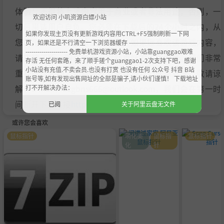
体验；不得将上述内容用于商业或者非法用途，否则，一
欢迎访问 小叽资源白嫖小站
切后果请用户自负。您必须在下载后的24个小时之内，从
如果你发现主页没有更新游戏内容用CTRL+F5强制刷新一下网
您的电脑中彻底删除上述内容。如果您喜欢该游戏内容，
页，如果还是不行清空一下浏览器缓存 ----------------------------------
--------------------- 免费单机游戏资源小站，小站靠guanggao艰难
请支持正版，购买注册，得到更好的正版服务。我们非常
存活 无任何套路，来了顺手搓个guanggao1-2次支持下吧，感谢
小站没有充值.不卖会员.也没有打赏 也没有任何 公众号 抖音 B站
重视版权问题，如有侵权请邮件与我们联系处理。敬请谅
账号等,如有发现出售网址的全部是骗子,请小伙们谨慎！ 下载地址
打不开解决办法：
解！E-mail：acgbns666@outlook.com，我们会在第一时
间断开下载链接
https://steamzg.com/13491/
。
已阅
关于阿里云盘无文件
或许您会喜欢
鼠标指针
萌化美
鼠标指
鼠标指针
化
针