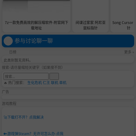
7z一款免费高效的解压缩软件-附官网下
间谍过家家 阿尼亚
Song Curso
载地址
鼠标指针
针
参与讨论聊一聊
日榜
更多 »
此类别暂无资料。
搜索-请尽量缩短关键字（如果搜不到）
🔥 热门搜索：
生化危机
仁王
联机
单机
广告
游戏教程
🚀
下载打不开？点我解决
🔑
游戏弹Steam？无许可怎么办-点我