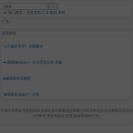
🔥 热门搜索：
生化危机
仁王
联机
单机
广告
游戏教程
🚀
下载打不开？点我解决
🔑
游戏弹Steam？无许可怎么办-点我
🌐
游戏改中文教程
🛠️
游戏无法运行？点我
小站为非商业性盈利网站,资源信息均转载自互联网|[小站没有充值.也没有售卖会员及
VIP账号.更没有购买,打赏,捐赠等相关行为]