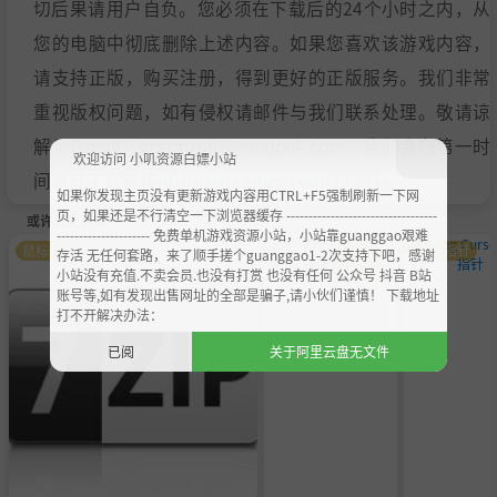
切后果请用户自负。您必须在下载后的24个小时之内，从
您的电脑中彻底删除上述内容。如果您喜欢该游戏内容，
请支持正版，购买注册，得到更好的正版服务。我们非常
重视版权问题，如有侵权请邮件与我们联系处理。敬请谅
解！E-mail：acgbns666@outlook.com，我们会在第一时
欢迎访问 小叽资源白嫖小站
间断开下载链接
https://steamzg.com/13395/
。
如果你发现主页没有更新游戏内容用CTRL+F5强制刷新一下网
页，如果还是不行清空一下浏览器缓存 ----------------------------------
或许您会喜欢
--------------------- 免费单机游戏资源小站，小站靠guanggao艰难
鼠标指针
萌化美
鼠标指
鼠标指针
存活 无任何套路，来了顺手搓个guanggao1-2次支持下吧，感谢
化
针
小站没有充值.不卖会员.也没有打赏 也没有任何 公众号 抖音 B站
账号等,如有发现出售网址的全部是骗子,请小伙们谨慎！ 下载地址
打不开解决办法：
已阅
关于阿里云盘无文件