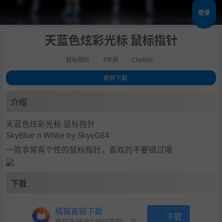
登录
天蓝色炫彩光标 鼠标指针
鼠标指针
4年前
Chobits
跳转下载
1
.
介绍
介绍
2
.
下载
天蓝色炫彩光标 鼠标指针
SkyBlue n White by SkyeO84
一款非常有个性的鼠标指针，喜欢的不要错过哦
下载
橘猫直链下载
下载
橘猫直链/BT 解压密码：
无