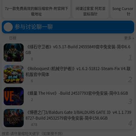
7z一款免费高效的解压缩软件-附官网下
间谍过家家 阿尼亚
Song Curso
载地址
鼠标指针
针
参与讨论聊一聊
日榜
更多 »
《绿石守卫者》v0.5.17-Build 24555849官中免安装-简中6.6
GB
0
《Roboquest (机械守护者)》v1.6.2-51812-Steam-Fix V4.联
机版官中简体
6
《蜂巢 The Hive》-Build 24537793官中免安装-简中3.6GB
2
《博德之门3/Baldurs Gate 3/BALDURS GATE 3》v4.1.1.739
8727-Build 24532579官中免安装-简中158.6GB
478
搜索-请尽量缩短关键字（如果搜不到）