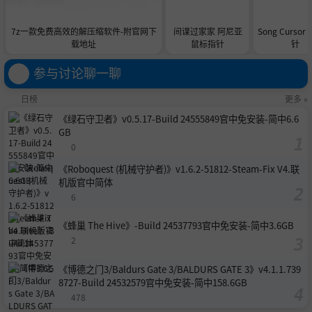
7z一款免费高效的解压缩软件-附官网下
间谍过家家 阿尼亚
Song Curso
载地址
鼠标指针
针
参与讨论聊一聊
日榜
更多 »
《绿石守卫者》v0.5.17-Build 24555849官中免安装-简中6.6
GB
0
《Roboquest (机械守护者)》v1.6.2-51812-Steam-Fix V4.联
机版官中简体
6
《蜂巢 The Hive》-Build 24537793官中免安装-简中3.6GB
2
《博德之门3/Baldurs Gate 3/BALDURS GATE 3》v4.1.1.739
8727-Build 24532579官中免安装-简中158.6GB
478