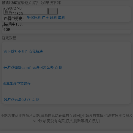
搜索-请尽量缩短关键字（如果搜不到）
🔥 热门搜索：
生化危机
仁王
联机
单机
广告
游戏教程
🚀
下载打不开？点我解决
🔑
游戏弹Steam？无许可怎么办-点我
🌐
游戏改中文教程
🛠️
游戏无法运行？点我
小站为非商业性盈利网站,资源信息均转载自互联网|[小站没有充值.也没有售卖会员及
VIP账号.更没有购买,打赏,捐赠等相关行为]