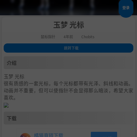
登录
玉梦 光标
鼠标指针
4年前
Chobits
跳转下载
1
.
介绍
介绍
2
.
下载
玉梦 光标
很有质感的一套光标，每个光标都带有光泽、斜线和动画。
动画并不重要，但可以使指针不会显得那么暗淡，希望大家
喜欢。
下载
橘猫直链下载