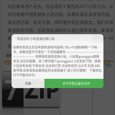
切后果请用户自负。您必须在下载后的24个小时之内，从
您的电脑中彻底删除上述内容。如果您喜欢该游戏内容，
请支持正版，购买注册，得到更好的正版服务。我们非常
重视版权问题，如有侵权请邮件与我们联系处理。敬请谅
解！E-mail：acgbns666@outlook.com，我们会在第一时
欢迎访问 小叽资源白嫖小站
间断开下载链接
https://steamzg.com/13375/
。
如果你发现主页没有更新游戏内容用CTRL+F5强制刷新一下网
页，如果还是不行清空一下浏览器缓存 ----------------------------------
或许您会喜欢
--------------------- 免费单机游戏资源小站，小站靠guanggao艰难
存活 无任何套路，来了顺手搓个guanggao1-2次支持下吧，感谢
鼠标指针
萌化美
鼠标指
鼠标指针
小站没有充值.不卖会员.也没有打赏 也没有任何 公众号 抖音 B站
化
针
账号等,如有发现出售网址的全部是骗子,请小伙们谨慎！ 下载地址
打不开解决办法：
已阅
关于阿里云盘无文件