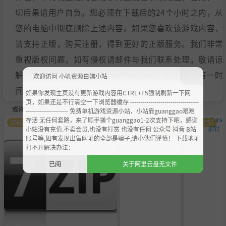
切后果请用户自负。您必须在下载后的24个小时之内，从
您的电脑中彻底删除上述内容。如果您喜欢该游戏内容，
请支持正版，购买注册，得到更好的正版服务。我们非常
重视版权问题，如有侵权请邮件与我们联系处理。敬请谅
解！E-mail：acgbns666@outlook.com，我们会在第一时
欢迎访问 小叽资源白嫖小站
间断开下载链接
https://steamzg.com/13341/
。
如果你发现主页没有更新游戏内容用CTRL+F5强制刷新一下网
页，如果还是不行清空一下浏览器缓存 ----------------------------------
或许您会喜欢
--------------------- 免费单机游戏资源小站，小站靠guanggao艰难
存活 无任何套路，来了顺手搓个guanggao1-2次支持下吧，感谢
鼠标指针
萌化美
鼠标指
鼠标指针
小站没有充值.不卖会员.也没有打赏 也没有任何 公众号 抖音 B站
化
针
账号等,如有发现出售网址的全部是骗子,请小伙们谨慎！ 下载地址
打不开解决办法：
已阅
关于阿里云盘无文件