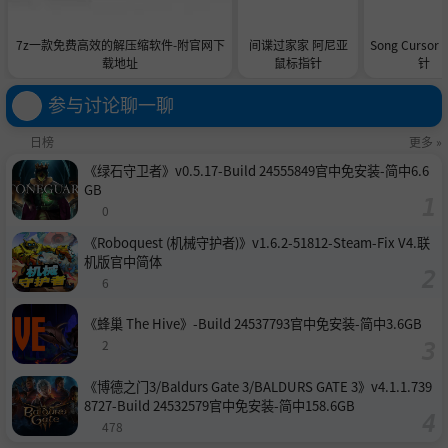
7z一款免费高效的解压缩软件-附官网下
间谍过家家 阿尼亚
Song Curso
载地址
鼠标指针
针
参与讨论聊一聊
日榜
更多 »
《绿石守卫者》v0.5.17-Build 24555849官中免安装-简中6.6
GB
0
《Roboquest (机械守护者)》v1.6.2-51812-Steam-Fix V4.联
机版官中简体
6
《蜂巢 The Hive》-Build 24537793官中免安装-简中3.6GB
2
《博德之门3/Baldurs Gate 3/BALDURS GATE 3》v4.1.1.739
8727-Build 24532579官中免安装-简中158.6GB
478