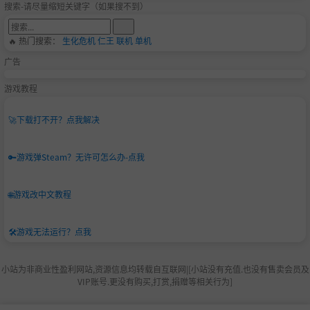
搜索-请尽量缩短关键字（如果搜不到）
🔥 热门搜索：
生化危机
仁王
联机
单机
广告
游戏教程
🚀
下载打不开？点我解决
🔑
游戏弹Steam？无许可怎么办-点我
🌐
游戏改中文教程
🛠️
游戏无法运行？点我
小站为非商业性盈利网站,资源信息均转载自互联网|[小站没有充值.也没有售卖会员及
VIP账号.更没有购买,打赏,捐赠等相关行为]