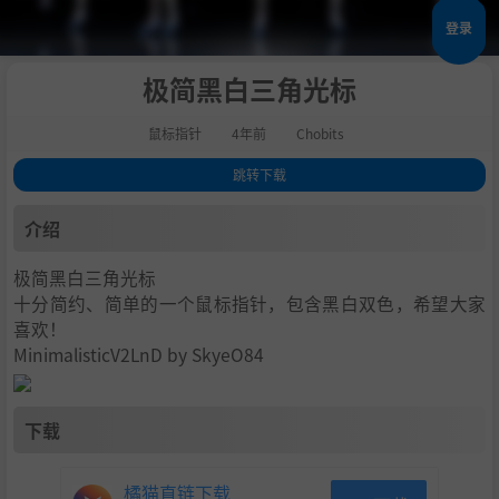
登录
极简黑白三角光标
鼠标指针
4年前
Chobits
跳转下载
1
.
介绍
介绍
2
.
下载
极简黑白三角光标
十分简约、简单的一个鼠标指针，包含黑白双色，希望大家
喜欢！
MinimalisticV2LnD by SkyeO84
下载
橘猫直链下载