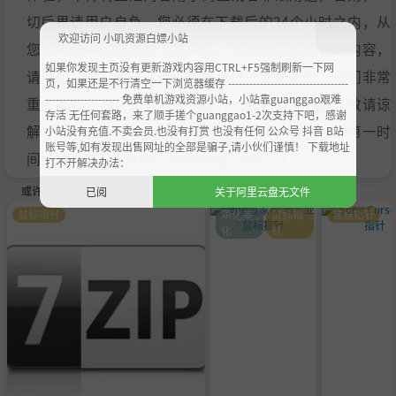
切后果请用户自负。您必须在下载后的24个小时之内，从
欢迎访问 小叽资源白嫖小站
您的电脑中彻底删除上述内容。如果您喜欢该游戏内容，
如果你发现主页没有更新游戏内容用CTRL+F5强制刷新一下网
请支持正版，购买注册，得到更好的正版服务。我们非常
页，如果还是不行清空一下浏览器缓存 ----------------------------------
--------------------- 免费单机游戏资源小站，小站靠guanggao艰难
重视版权问题，如有侵权请邮件与我们联系处理。敬请谅
存活 无任何套路，来了顺手搓个guanggao1-2次支持下吧，感谢
解！E-mail：acgbns666@outlook.com，我们会在第一时
小站没有充值.不卖会员.也没有打赏 也没有任何 公众号 抖音 B站
账号等,如有发现出售网址的全部是骗子,请小伙们谨慎！ 下载地址
间断开下载链接
https://steamzg.com/13311/
。
打不开解决办法：
或许您会喜欢
已阅
关于阿里云盘无文件
鼠标指针
萌化美
鼠标指
鼠标指针
化
针