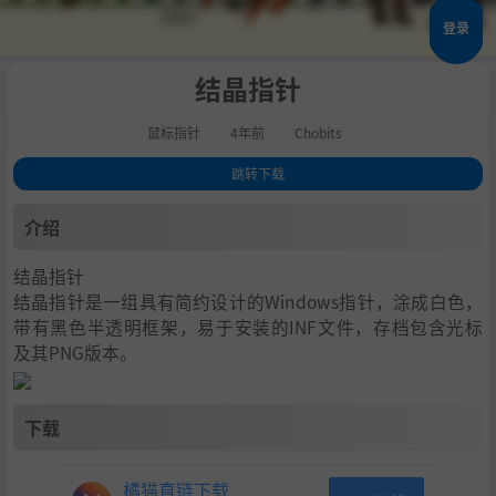
登录
结晶指针
鼠标指针
4年前
Chobits
跳转下载
1
.
介绍
介绍
2
.
下载
结晶指针
结晶指针是一组具有简约设计的Windows指针，涂成白色，
带有黑色半透明框架，易于安装的INF文件，存档包含光标
及其PNG版本。
下载
橘猫直链下载