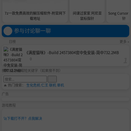
7z一款免费高效的解压缩软件-附官网下
间谍过家家 阿尼亚
Song Curso
载地址
鼠标指针
针
参与讨论聊一聊
日榜
更多 »
《满屋猫咪》-Build 24573804官中免安装-简中732.2MB
0
搜索-请尽量缩短关键字（如果搜不到）
🔥 热门搜索：
生化危机
仁王
联机
单机
广告
游戏教程
🚀
下载打不开？点我解决