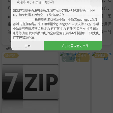
切后果请用户自负。您必须在下载后的24个小时之内，从
欢迎访问 小叽资源白嫖小站
您的电脑中彻底删除上述内容。如果您喜欢该游戏内容，
如果你发现主页没有更新游戏内容用CTRL+F5强制刷新一下网
页，如果还是不行清空一下浏览器缓存 ----------------------------------
请支持正版，购买注册，得到更好的正版服务。我们非常
--------------------- 免费单机游戏资源小站，小站靠guanggao艰难
重视版权问题，如有侵权请邮件与我们联系处理。敬请谅
存活 无任何套路，来了顺手搓个guanggao1-2次支持下吧，感谢
小站没有充值.不卖会员.也没有打赏 也没有任何 公众号 抖音 B站
解！E-mail：acgbns666@outlook.com，我们会在第一时
账号等,如有发现出售网址的全部是骗子,请小伙们谨慎！ 下载地址
打不开解决办法：
间断开下载链接
https://steamzg.com/13297/
。
已阅
关于阿里云盘无文件
或许您会喜欢
鼠标指针
萌化美
鼠标指
鼠标指针
化
针