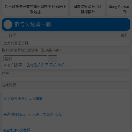
7z一款免费高效的解压缩软件-附官网下
间谍过家家 阿尼亚
Song Curso
载地址
鼠标指针
针
参与讨论聊一聊
日榜
更多 »
此类别暂无资料。
搜索-请尽量缩短关键字（如果搜不到）
🔥 热门搜索：
生化危机
仁王
联机
单机
广告
游戏教程
🚀
下载打不开？点我解决
🔑
游戏弹Steam？无许可怎么办-点我
🌐
游戏改中文教程