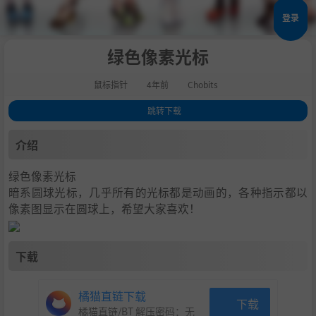
登录
绿色像素光标
鼠标指针
4年前
Chobits
跳转下载
1
.
介绍
介绍
2
.
下载
绿色像素光标
暗系圆球光标，几乎所有的光标都是动画的，各种指示都以
像素图显示在圆球上，希望大家喜欢！
下载
橘猫直链下载
下载
橘猫直链/BT 解压密码：
无