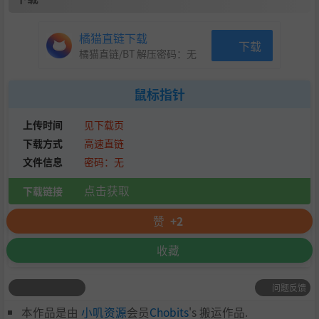
橘猫直链下载
下载
橘猫直链/BT 解压密码：
无
鼠标指针
上传时间
见下载页
下载方式
高速直链
文件信息
密码：无
点击获取
下载链接
赞
+2
收藏
问题反馈
本作品是由
小叽资源
会员
Chobits
's 搬运作品.