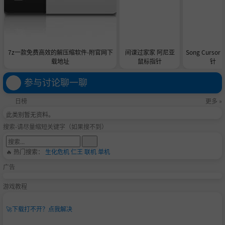
7z一款免费高效的解压缩软件-附官网下
间谍过家家 阿尼亚
Song Curso
载地址
鼠标指针
针
参与讨论聊一聊
日榜
更多 »
此类别暂无资料。
搜索-请尽量缩短关键字（如果搜不到）
🔥 热门搜索：
生化危机
仁王
联机
单机
广告
游戏教程
🚀
下载打不开？点我解决