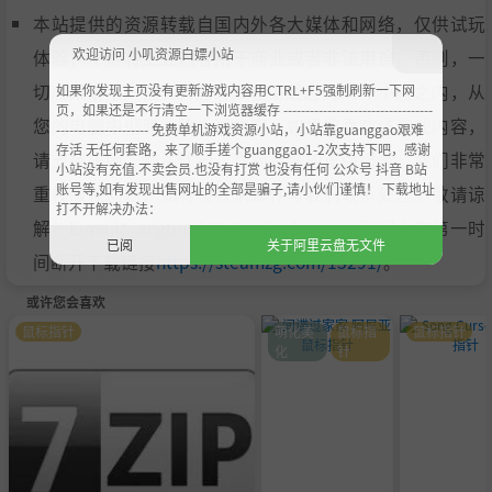
本站提供的资源转载自国内外各大媒体和网络，仅供试玩
欢迎访问 小叽资源白嫖小站
体验；不得将上述内容用于商业或者非法用途，否则，一
切后果请用户自负。您必须在下载后的24个小时之内，从
如果你发现主页没有更新游戏内容用CTRL+F5强制刷新一下网
页，如果还是不行清空一下浏览器缓存 ----------------------------------
您的电脑中彻底删除上述内容。如果您喜欢该游戏内容，
--------------------- 免费单机游戏资源小站，小站靠guanggao艰难
存活 无任何套路，来了顺手搓个guanggao1-2次支持下吧，感谢
请支持正版，购买注册，得到更好的正版服务。我们非常
小站没有充值.不卖会员.也没有打赏 也没有任何 公众号 抖音 B站
账号等,如有发现出售网址的全部是骗子,请小伙们谨慎！ 下载地址
重视版权问题，如有侵权请邮件与我们联系处理。敬请谅
打不开解决办法：
解！E-mail：acgbns666@outlook.com，我们会在第一时
已阅
关于阿里云盘无文件
间断开下载链接
https://steamzg.com/13291/
。
或许您会喜欢
鼠标指针
萌化美
鼠标指
鼠标指针
化
针