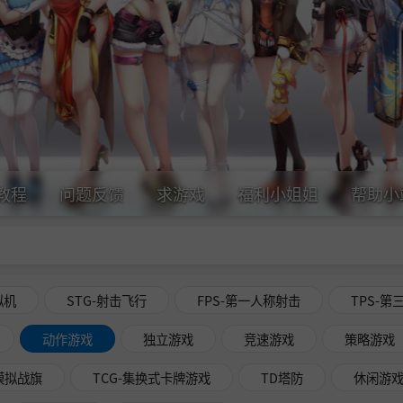
教程
问题反馈
求游戏
福利小姐姐
帮助小
拟机
STG-射击飞行
FPS-第一人称射击
TPS-第
动作游戏
独立游戏
竞速游戏
策略游戏
略模拟战旗
TCG-集换式卡牌游戏
TD塔防
休闲游