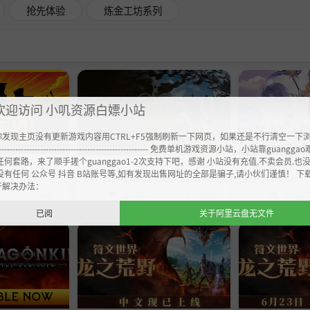
抢先体验
炼金工坊系列
欢迎访问 小叽资源白嫖小站
你发现主页没有更新游戏内容用CTRL+F5强制刷新一下网页，如果还是不行清空一下
----------------------------------------------------- 免费单机游戏资源小站，小站靠guangg
任何套路，来了顺手搓个guanggao1-2次支持下吧，感谢 小站没有充值.不卖会员.也
es: Glory, De
《怪物猎人：荒野/Monster Hunter Wi
《龙之剑:觉醒 Drag
没有任何 公众号 抖音 B站账号等,如有发现出售网址的全部是骗子,请小伙们谨慎！ 下
VES GLORY DEAT
lds》v1.042.00.00-Build 23830959|官
ng》v1.0.8-Bui
开解决办法：
uild 24587014官
方简体中文|支持键盘.鼠标.手柄|容量15
|官中免安装-简中
Chobits
Chobi
2小时前
2小时前
量600.5MB
1GB
容量2
已阅
关于阿里云盘无文件