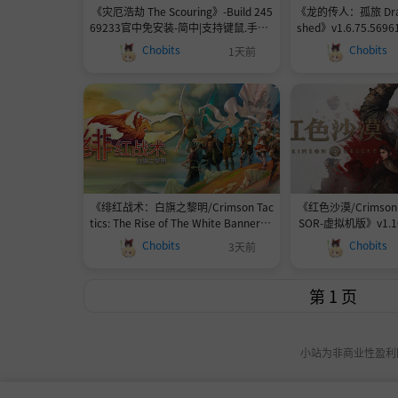
《灾厄浩劫 The Scouring》-Build 245
《龙的传人：孤旅 Drago
69233官中免安装-简中|支持键鼠.手柄9
shed》v1.6.75.56961
77.4MB
官中免安装-简中|
Chobits
Chobits
1天前
《绯红战术：白旗之黎明/Crimson Tac
《红色沙漠/Crimson D
tics: The Rise of The White Banner》-
SOR-虚拟机版》v1.1
Build 24534619官中免安装-简中14.9G
简中13
Chobits
Chobits
3天前
B
小站为非商业性盈利网