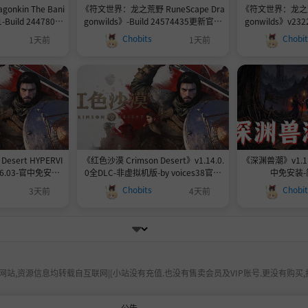
nkin The Bani
《符文世界：龙之荒野 RuneScape Dra
《符文世界：龙之荒野 
-Build 24478034
gonwilds》-Build 24574435更新官中
gonwilds》v232
容量38.3GB
免安装-简中33.3GB
机版
Chobits
Chobi
1天前
1天前
esert HYPERVI
《红色沙漠 Crimson Desert》v1.14.0.
《深渊兽潮》v1.1.0
6.03-官中免安装-
0全DLC-非虚拟机版-by voices38官中
中免安装-简
2GB
免安装-简中130GB
Chobits
Chobi
3天前
4天前
站,资源信息均转载自互联网|[小站没有充值.也没有售卖会员及VIP账号.更没有购买,
公告