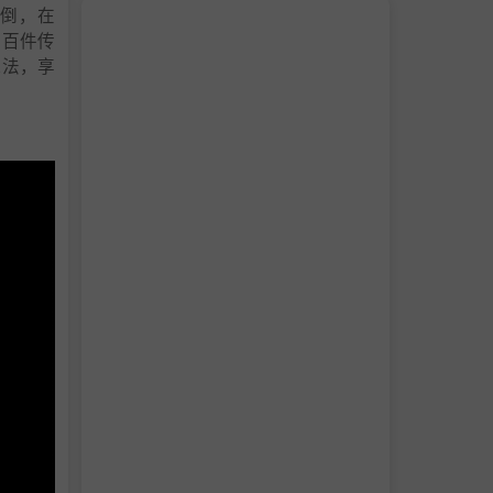
倒，在
集百件传
玩法，享