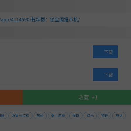
的运气游戏，而是策略的博弈。
具，在试炼开启前升起护栏，将龙珠与金币暂时截留在推板
d.com/app/4114590/乾坤掷：镇宝阁推币机/
的资源一次性涌入，欣赏多球大转盘的快感，博得清空全场的
下载
下载
收藏
+1
制器
收集马拉松
放松
桌上游戏
模拟
欢乐
物理
神话