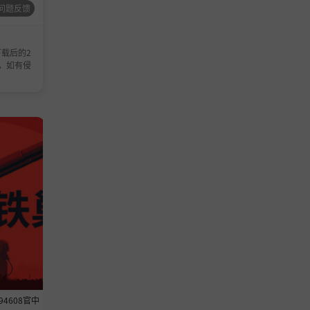
问题反馈
载后的2
，如有侵
休闲游戏
休闲游戏
594608官中
《转生成为暴君之神的那件事》-Bu
《修仙模拟器》-Build 2438