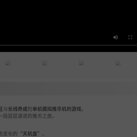
互
与
长线养成
的
单机模拟推币机的游戏
。
一段层层递进的推币之旅。
态变化的
“天机盘”
。