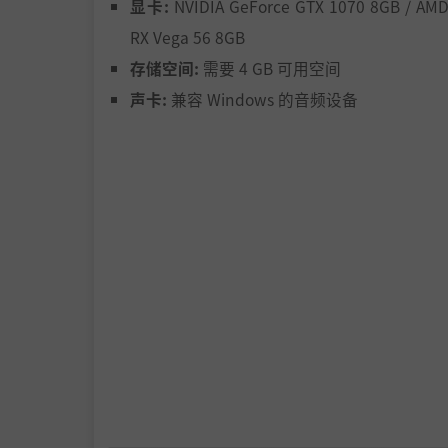
显卡:
NVIDIA GeForce GTX 1070 8GB / AM
RX Vega 56 8GB
存储空间:
需要 4 GB 可用空间
声卡:
兼容 Windows 的音频设备
🐉 进阶挑战：龙门试炼
获得
“龙宫秘宝”
道具后，将开启“龙门试炼”