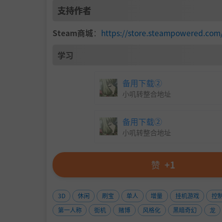
妙布局，积累“龙珠”，迎接挑战！这不是单纯
支持作者
道具博弈：
您可以使用“龙门闸”等机关道
Steam商城
：
https://store.steampowere
“囤积”。
学习
厚积薄发：
当时机成熟，闸门释放，让囤积
t
大奖！
备用下载②
小叽转整合地址
备用下载②
小叽转整合地址
赞
+1
3D
休闲
刷宝
单人
增量
挂机游戏
控
第一人称
街机
赌博
风格化
黑暗奇幻
龙