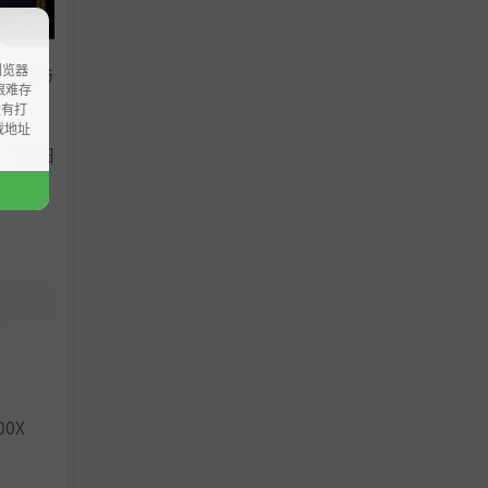
浏览器
的碰撞与
ao艰难存
没有打
载地址
、“阴阳
00X