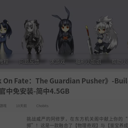
教程
问题反馈
求游戏
福利小姐姐
帮助小
ate：The Guardian Pusher》-Buil
1官中免安装-简中4.5GB
游戏
10天前
Chobits
挑战威严的阿修罗，在东方机关阁中献上你的“
掷”！这是一款融合了【物理奇观】与【鉴宝养