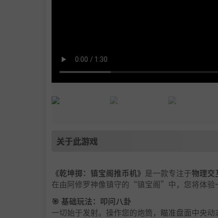
关于此游戏
《乾坤掷：镇宝阁推币机》
是一款专注于
物理交
在由阿修罗神像镇守的“镇宝阁”中，您将体验
🎯 基础玩法：叩问八卦
一切始于发射。操作您的炮筒，瞄准盘面中央动