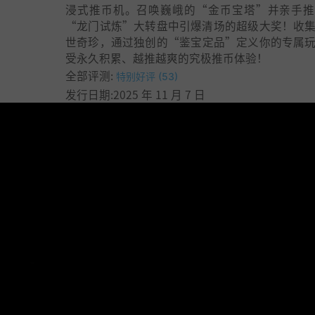
浸式推币机。召唤巍峨的“金币宝塔”并亲手推
“龙门试炼”大转盘中引爆清场的超级大奖！收
世奇珍，通过独创的“鉴宝定品”定义你的专属
受永久积累、越推越爽的究极推币体验！
全部评测:
特别好评 (53)
发行日期:2025 年 11 月 7 日