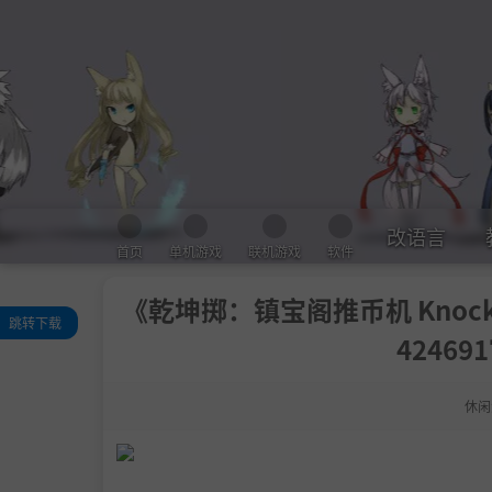
改语言
首页
单机游戏
联机游戏
软件
《乾坤掷：镇宝阁推币机 Knock On F
跳转下载
42469
关于此游戏
系统需求
休闲
支持作者
学习