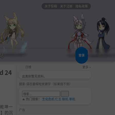
关于投稿
关于注册
隐私政策
站
登录
日榜
更多 »
d 24
此类别暂无资料。
搜索-请尽量缩短关键字（如果搜不到）
🔥 热门搜索：
生化危机
仁王
联机
单机
乾坤一
广告
成】的沉