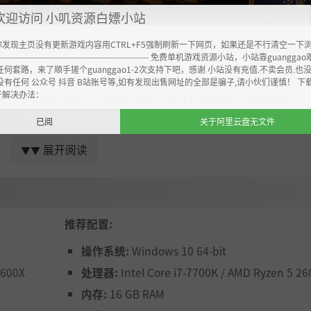
欢迎访问 小叽资源白嫖小站
你发现主页没有更新游戏内容用CTRL+F5强制刷新一下网页，如果还是不行清空一下
也可模仿线下推币机无需瞄准发射，由您定义玩法，体验真实
----------------------------------------------------- 免费单机游戏资源小站，小站靠guangg
任何套路，来了顺手搓个guanggao1-2次支持下吧，感谢 小站没有充值.不卖会员.也
没有任何 公众号 抖音 B站账号等,如有发现出售网址的全部是骗子,请小伙们谨慎！ 下
开解决办法：
获得不同对应奖励，启动老虎机，更有机会触发“神龙献宝”
戏体验。
已阅
关于阿里云盘无文件
展开阅读
机命中，博得高额奖励！
▼▼
触发机关将散乱的金币重组为一座
物理实体币塔
。
推荐配置:
雪崩般倾泻而下的物理爽感。
操作系统:
Windows 10 64-bit
2600X
处理器:
Intel Core i7-7700K / AMD Ryzen 5 26
内存:
16 GB RAM