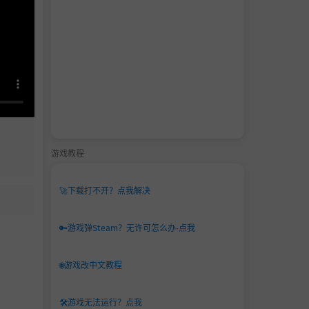
游戏教程
🚀
下载打不开？点我解决
🔑
游戏弹Steam？无许可怎么办-点我
🌐
游戏改中文教程
🛠️
游戏无法运行？点我