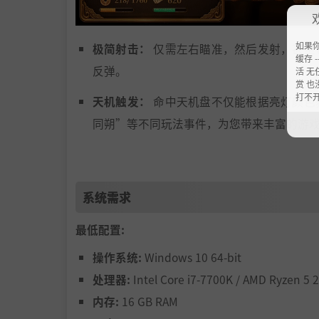
如果
极简射击：
仅需左右瞄准，然后发射，甚至
缓存 --
反弹。
活 无
赏 也
打不
天机触发：
命中天机盘不仅能根据亮灯颜色
同朔”等不同玩法事件，为您带来丰富的游
完美时机
：仔细观察机关波动，在适当的时
🏔️ 物理奇观：聚沙成塔
系统需求
金币宝塔：
当盘面金币堆积时，玩家可主动
最低配置:
极致解压：
亲手推倒这座高塔，享受金币如
操作系统:
Windows 10 64-bit
处理器:
Intel Core i7-7700K / AMD Ryzen 5 
内存:
16 GB RAM