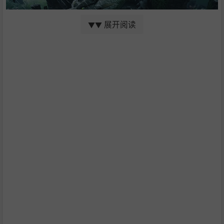
展开阅读
▼▼
追踪巨龙踪迹，毅然发起挑战，踏出通往龙之女王的征途。
当你整装备战、决意挺身而出时，巨龙的阴影始终笼罩着你
的前路。追寻毁灭的踪迹，揭开这片大陆的神秘面纱，不仅
要学习如何对抗巨龙，还要学习如何战胜它们。炼制药水，
打造装备，鼓足勇气直面这片大陆最强大的霸主势力。
所有人都觉得巨龙不可战胜。但我们永远钟爱敢于逆流而上
的勇者！
魔法求生，超凡蜕变