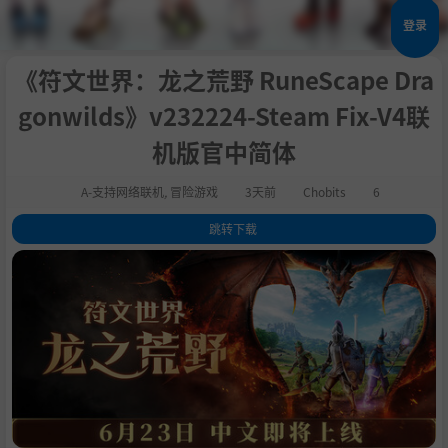
登录
《符文世界：龙之荒野 RuneScape Dra
gonwilds》v232224-Steam Fix-V4联
机版官中简体
A-支持网络联机
,
冒险游戏
3天前
Chobits
6
跳转下载
1
.
关于此游戏
2
.
经典符文，本源回归
3
.
磨练技能，斩杀巨龙
4
.
魔法求生，超凡蜕变
5
.
社区驱动，玩家为本
6
.
目前我们的进度
7
.
系统需求
8
.
支持作者