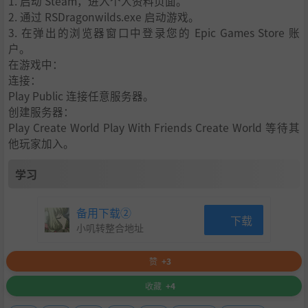
1. 启动 Steam，进入个人资料页面。
《符文世界：龙之荒野》于 2024 年底启动 Alpha 测试，预
2. 通过 RSDragonwilds.exe 启动游戏。
计 2025 年春季开启抢先体验。从此刻起，我们这支英雄小
3. 在弹出的浏览器窗口中登录您的 Epic Games Store 账
队将以玩家反馈为核心，持续推进游戏开发。
户。
*中国的冒险家也不要担心，我们正在努力的开发中文本地
在游戏中：
化，希望可以尽快让你们享受旅程。
连接：
Play Public 连接任意服务器。
本作目前处于抢先体验阶段，目前尚未开发完成，在开发过
创建服务器：
程中可能会发生较大变化。欲了解更多关于 Steam 抢先体验
Play Create World Play With Friends Create World 等待其
的信息，请访问 Steam 抢先体验常见问题页面。
他玩家加入。
学习
备用下载②
下载
小叽转整合地址
赞
+3
收藏
+4