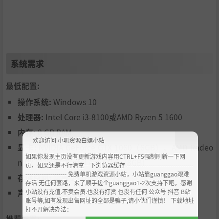
系统需求
最低配置:
操作系统:
Windows 10
召唤幽冥巨斧，瞬息之间伐倒整片林木！化作魔法流光，瞬
处理器:
Intel Core i3-8100或AMD Ryzen 5 1600
间传送逃离险境。将骸骨幻化成……成蜜桃？
内存:
8 GB RAM
烬落之地灵元充盈，蕴藏着世间独一无二的超凡力量。从湖
欢迎访问 小叽资源白嫖小站
泊之中召唤鱼群旋风！弹指一挥，便可引爆整条矿脉！游历
显卡:
NVIDIA GeForce GTX 1060（6GB）、AMD Radeo
烬落之地的缤纷地域，探寻破碎大地溢出狂乱魔法的缘由，
如果你发现主页没有更新游戏内容用CTRL+F5强制刷新一下网
n RX 5600XT或Intel Arc A750（8GB）
页，如果还是不行清空一下浏览器缓存 ----------------------------------
驾驭这份力量立足求生！
--------------------- 免费单机游戏资源小站，小站靠guanggao艰难
存储空间:
需要 25 GB 可用空间
存活 无任何套路，来了顺手搓个guanggao1-2次支持下吧，感谢
社区驱动，玩家为本
小站没有充值.不卖会员.也没有打赏 也没有任何 公众号 抖音 B站
声卡:
基本音频设备
账号等,如有发现出售网址的全部是骗子,请小伙们谨慎！ 下载地址
打不开解决办法：
推荐配置: