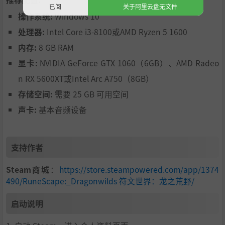
已阅
关于阿里云盘无文件
操作系统:
Windows 10
处理器:
Intel Core i3-8100或AMD Ryzen 5 1600
内存:
8 GB RAM
显卡:
NVIDIA GeForce GTX 1060（6GB）、AMD Radeo
n RX 5600XT或Intel Arc A750（8GB）
存储空间:
需要 25 GB 可用空间
声卡:
基本音频设备
跟所有《符文世界》系列作品一样，社区始终是我们一切创
作的核心。
我们依据玩家反馈制定整体开发规划，提前上线专用服务
支持作者
器，新增战斗玩法和剧情任务内容。我们将与玩家携手，持
续打磨开发《RuneScape: Dragonwilds 符文世界：龙之荒
Steam商城
：
https://store.steampowered.com/app/1374
野》。无论结伴游玩还是独自冒险，每一份意见都弥足珍
490/RuneScape:_Dragonwilds 符文世界：龙之荒野/
贵，由你来帮助我们塑造游戏的未来。
启动说明
目前我们的进度