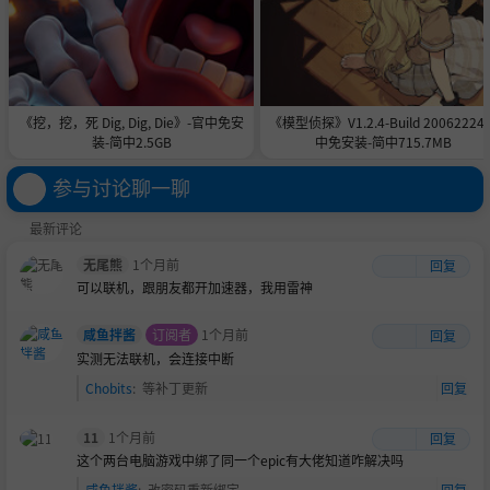
《挖，挖，死 Dig, Dig, Die》-官中免安
《模型侦探》V1.2.4-Build 20062224
装-简中2.5GB
中免安装-简中715.7MB
参与讨论聊一聊
最新评论
无尾熊
1个月前
回复
可以联机，跟朋友都开加速器，我用雷神
咸鱼拌酱
订阅者
1个月前
回复
实测无法联机，会连接中断
Chobits
:
等补丁更新
回复
11
1个月前
回复
这个两台电脑游戏中绑了同一个epic有大佬知道咋解决吗
咸鱼拌酱
:
改密码重新绑定
回复