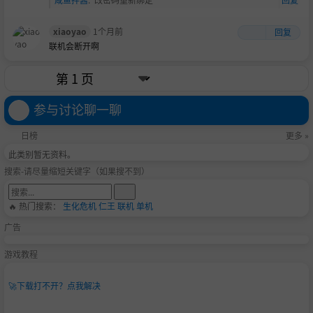
xiaoyao
1个月前
回复
联机会断开啊
参与讨论聊一聊
日榜
更多 »
此类别暂无资料。
搜索-请尽量缩短关键字（如果搜不到）
🔥 热门搜索：
生化危机
仁王
联机
单机
广告
游戏教程
🚀
下载打不开？点我解决