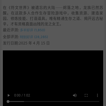
9
.
启动说明
在《符文世界》被遗忘的大陆——烬落之地，龙族已然苏
10
.
学习
醒。在这款多人合作生存冒险游戏中，收集资源、建造家
园、修炼技能、打造道具。唯有精通生存之道、揭开远古秘
辛，才有资格直面凶残的龙之女王。
最近评测:
多半好评 (1,850)
全部评测:
特别好评 (28,285)
发行日期:2025 年 4 月 15 日