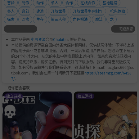
冒险
制作
动作
单人
合作
在线合作
基地建设
多人
奇幻
建造
开放世界
开放世界生存制作
抢先体验
探索
沙盒
生存
第三人称
角色扮演
魔法
龙
问题反馈
本作品是由
小叽资源
会员
Chobits
's 搬运作品.
本站提供的资源转载自国内外各大媒体和网络，仅供试玩体验；不得将上述
内容用于商业或者非法用途，否则，一切后果请用户自负。您必须在下载后
的24个小时之内，从您的电脑中彻底删除上述内容。如果您喜欢该游戏内
容，请支持正版，购买注册，得到更好的正版服务。我们非常重视版权问
题，如有侵权请邮件与我们联系处理。敬请谅解！E-mail：acgbns666@ou
tlook.com，我们会在第一时间断开下载链接
https://steamzg.com/6458
7/
。
或许您会喜欢
独立游戏
独立游戏