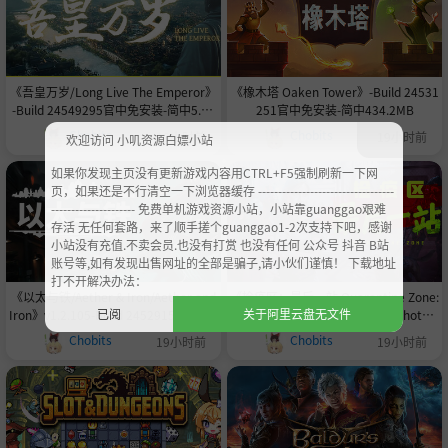
《吾皇万岁/Long Live The Emperor》
《橡木塔 Oaken Tower》-Build 24531
-Build 24549295官中免安装-简中5.4G
251官中免安装-简中434.2MB
B
Chobits
Chobits
19小时前
19小时前
欢迎访问 小叽资源白嫖小站
如果你发现主页没有更新游戏内容用CTRL+F5强制刷新一下网
页，如果还是不行清空一下浏览器缓存 ----------------------------------
--------------------- 免费单机游戏资源小站，小站靠guanggao艰难
存活 无任何套路，来了顺手搓个guanggao1-2次支持下吧，感谢
小站没有充值.不卖会员.也没有打赏 也没有任何 公众号 抖音 B站
账号等,如有发现出售网址的全部是骗子,请小伙们谨慎！ 下载地址
打不开解决办法：
《以太与铁/Aether & Iron/Aether and
《检疫区：最后一站 Quarantine Zone:
已阅
关于阿里云盘无文件
Iron》v1.2.105-Build 24529157官中免
The Last Check》v1.1.13.2018 hotfix-
安装-简中|支持键盘.鼠标.手柄|容量10.3
Build 24532489官中免安装-简中12.4G
Chobits
Chobits
19小时前
19小时前
GB
B