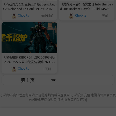
《消逝的光芒2: 重装上阵版/Dying Ligh
《勇闯死人谷：暗黑之日 Into the Dea
t 2: Reloaded Edition》v1.29.0c-0xde
d Our Darkest Days》-Build 2452659
adcode-Steam V2联机版官中简体
1官中免安装-简中7.9GB
Chobits
Chobits
20小时前
1天前
《虐杀熔炉 KIBORG》v20260803-Buil
d 24535502官中免安装-简中26.1GB
Chobits
1天前
小站为非商业性盈利网站,资源信息均转载自互联网|[小站没有充值.也没有售卖会员及
VIP账号.更没有购买,打赏,捐赠等相关行为]