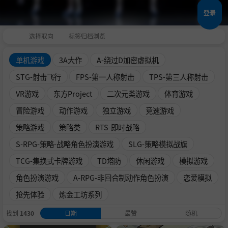
登录
选择取向
标签归档浏览
单机游戏
3A大作
A-绕过D加密虚拟机
STG-射击飞行
FPS-第一人称射击
TPS-第三人称射击
VR游戏
东方Project
二次元类游戏
体育游戏
冒险游戏
动作游戏
独立游戏
竞速游戏
策略游戏
策略类
RTS-即时战略
S-RPG-策略-战略角色扮演游戏
SLG-策略模拟战旗
TCG-集换式卡牌游戏
TD塔防
休闲游戏
模拟游戏
角色扮演游戏
A-RPG-非回合制动作角色扮演
恋爱模拟
抢先体验
炼金工坊系列
找到
1430
日期
最赞
随机