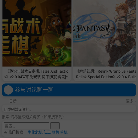
《传说与战术自走棋/Tales And Tactic
《碧蓝幻想：Relink/Granblue Fanta
s》v2.0.04官中免安装-简中|支持键鼠|容
Relink Special Edition》v2.0.4-Build 
量5GB
4526690全DLC|官中免安装-简中|容量
28.5GB
参与讨论聊一聊
日榜
更多 »
此类别暂无资料。
搜索-请尽量缩短关键字（如果搜不到）
🔥 热门搜索：
生化危机
仁王
联机
单机