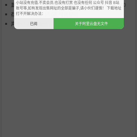
小站没有充值.不卖会员.也没有打赏 也没有任何 公众号 抖音 B站
- 恶魔会尝试欺骗你
显卡:
Nvidia GeForce 1050Ti or AMD Radeon RX 560
账号等,如有发现出售网址的全部是骗子,请小伙们谨慎！ 下载地址
- 辨别恶魔，决定好让谁进来过夜，让谁在外面自生自灭
打不开解决办法：
存储空间:
需要 10 GB 可用空间
- 你的命由你的选择决定
声卡:
Integrated
已阅
关于阿里云盘无文件
- 不要走出这个超市！