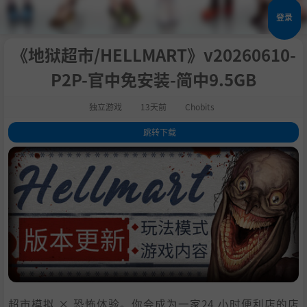
登录
《地狱超市/HELLMART》v20260610-
P2P-官中免安装-简中9.5GB
独立游戏
13天前
Chobits
跳转下载
1
.
关于此游戏
2
.
游戏主要特色
3
.
白天 —— 这与一般的超市（几乎）没什么不同
4
.
傍晚时分 —— 恶魔苏醒了，要准备好迎接他们的到来
5
.
进入深夜 —— 噩梦开始了
6
.
7
.
系统需求
8
.
支持作者
9
.
学习
超市模拟 × 恐怖体验。你会成为一家24 小时便利店的店