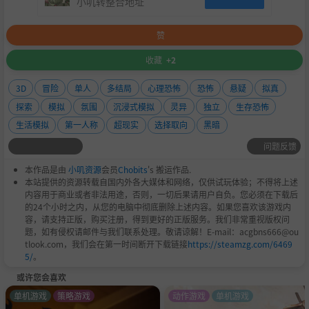
小叽转整合地址
赞
收藏
+2
3D
冒险
单人
多结局
心理恐怖
恐怖
悬疑
拟真
探索
模拟
氛围
沉浸式模拟
灵异
独立
生存恐怖
生活模拟
第一人称
超现实
选择取向
黑暗
问题反馈
本作品是由
小叽资源
会员
Chobits
's 搬运作品.
本站提供的资源转载自国内外各大媒体和网络，仅供试玩体验；不得将上述
内容用于商业或者非法用途，否则，一切后果请用户自负。您必须在下载后
的24个小时之内，从您的电脑中彻底删除上述内容。如果您喜欢该游戏内
容，请支持正版，购买注册，得到更好的正版服务。我们非常重视版权问
题，如有侵权请邮件与我们联系处理。敬请谅解！E-mail：acgbns666@ou
tlook.com，我们会在第一时间断开下载链接
https://steamzg.com/6469
5/
。
或许您会喜欢
单机游戏
策略游戏
动作游戏
单机游戏