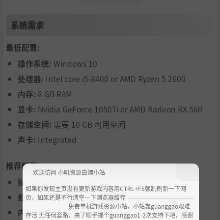
- 时刻检查监控摄像头
- 给超市购买补给
系统需求
- 升级商店，提高生存能力
- 别让恶魔进来！
最低配置:
操作系统:
Windows 10
处理器:
Intel core i5-8400 or AMD Ryzen 5 2600
内存:
8 GB RAM
显卡:
Nvidia GeForce 1050Ti or AMD Radeon RX 560
存储空间:
需要 10 GB 可用空间
声卡:
Integrated
推荐配置:
欢迎访问 小叽资源白嫖小站
操作系统:
Windows 10
进入深夜 —— 噩梦开始了
如果你发现主页没有更新游戏内容用CTRL+F5强制刷新一下网
处理器:
Intel core i5-8400 or AMD Ryzen 5 2600
页，如果还是不行清空一下浏览器缓存 ----------------------------------
--------------------- 免费单机游戏资源小站，小站靠guanggao艰难
- 与深夜来访的客人互动
内存:
8 GB RAM
存活 无任何套路，来了顺手搓个guanggao1-2次支持下吧，感谢