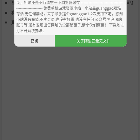
显卡:
GeForce GTX 960 or AMD equivalent, 4 GB VRAM
页，如果还是不行清空一下浏览器缓存 ----------------------------------
--------------------- 免费单机游戏资源小站，小站靠guanggao艰难
存储空间:
需要 10 GB 可用空间
存活 无任何套路，来了顺手搓个guanggao1-2次支持下吧，感谢
小站没有充值.不卖会员.也没有打赏 也没有任何 公众号 抖音 B站
声卡:
基本音频设备
账号等,如有发现出售网址的全部是骗子,请小伙们谨慎！ 下载地址
打不开解决办法：
已阅
关于阿里云盘无文件