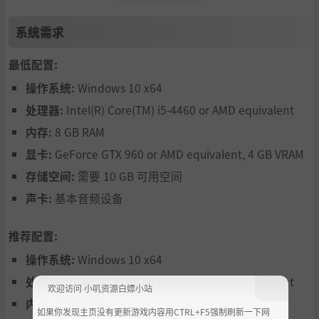
事和奇异生物的多元岛屿世界中一起游戏并完成任务，你也
将在强化训练的过程中精进自己的技能。
系统需求
最低配置:
操作系统:
Windows 10 x64
处理器:
Intel(R) Core(TM) i5-4460 or AMD equivalent
内存:
8 GB RAM
显卡:
GeForce GTX 960 or AMD equivalent, 4 GB VRAM
存储空间:
需要 10 GB 可用空间
声卡:
基本音频设备
推荐配置:
操作系统:
Windows 10 x64
处理器:
Intel(R) Core(TM) i5-4460 or AMD equivalent
欢迎访问 小叽资源白嫖小站
内存:
8 GB RAM
如果你发现主页没有更新游戏内容用CTRL+F5强制刷新一下网