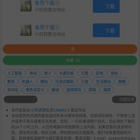
备用下载②
下载
小叽转整合地址
备用下载②
下载
小叽转整合地址
赞
收藏
+1
人工智能
休闲
单人
卡通风格
可爱
彩色
放松
教育
机器人
模拟
沉浸式模拟
沙盒
生活模拟
策略
自动化
角色自定义
解谜
选择取向
逻辑
阖家
问题反馈
本作品是由
小叽资源
会员
Chobits
's 搬运作品.
本站提供的资源转载自国内外各大媒体和网络，仅供试玩体验；不得将上述
内容用于商业或者非法用途，否则，一切后果请用户自负。您必须在下载后
的24个小时之内，从您的电脑中彻底删除上述内容。如果您喜欢该游戏内
容，请支持正版，购买注册，得到更好的正版服务。我们非常重视版权问
题，如有侵权请邮件与我们联系处理。敬请谅解！E-mail：acgbns666@ou