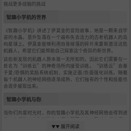
挑战更多烧脑的挑战
智趣小学机的世界
《智趣小学机》讲述了伊莫金的冒险故事，她是一颗来自宇
宙的水晶，意外坠落在一个遍布失去活力的古老机器人的岛
屿星球上。伊莫金能够利用自身掉落的碎片来重新激活这些
机器人，希望它们能帮助自己探索这个奇异的新世界。
这些新发现的机器人原本是一无所知的，因此它们需要在一
处名为“训练云”的神奇场所内接受训练。“训练云”会基
于爱/恐惧的奖励系统机制，实施正面/负面强化训练。随着
每个机器人的神经网络逐渐成熟，它们独有的个性和技能也
会逐步展现出来。
智趣小学机与你
当你们共度时光时，你的智趣小学机及其神经网络会得到进
化。它们的个性和技能也会逐步展现出来。同时你们之间，
以及它们彼此之间的关系也会日益加深。在这充满了奇幻故
展开阅读
▼▼