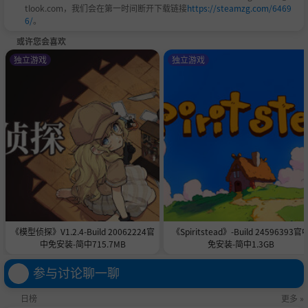
tlook.com，我们会在第一时间断开下载链接
https://steamzg.com/6469
6/
。
或许您会喜欢
独立游戏
独立游戏
《模型侦探》V1.2.4-Build 20062224官
《Spiritstead》-Build 24596393官
中免安装-简中715.7MB
免安装-简中1.3GB
参与讨论聊一聊
日榜
更多 »