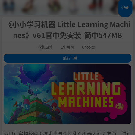
登录
《小小学习机器 Little Learning Machi
nes》v61官中免安装-简中547MB
模拟游戏
1个月前
Chobits
跳转下载
1
.
关于此游戏
2
.
训练智趣小学机完成任务
3
.
智趣小学机的世界
4
.
智趣小学机与你
5
.
系统需求
6
.
支持作者
7
.
备注
8
.
学习
运用真实神经网络技术来与个性化AI机器人建立友谊、进行