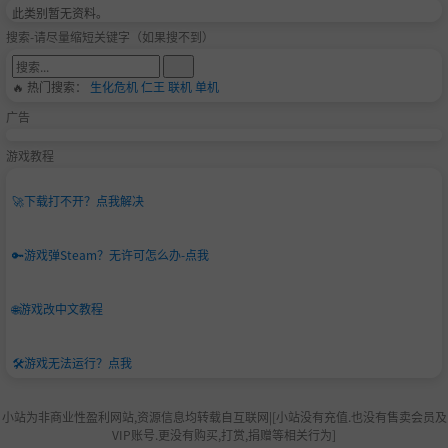
此类别暂无资料。
搜索-请尽量缩短关键字（如果搜不到）
🔥 热门搜索：
生化危机
仁王
联机
单机
广告
游戏教程
🚀
下载打不开？点我解决
🔑
游戏弹Steam？无许可怎么办-点我
🌐
游戏改中文教程
🛠️
游戏无法运行？点我
小站为非商业性盈利网站,资源信息均转载自互联网|[小站没有充值.也没有售卖会员及
VIP账号.更没有购买,打赏,捐赠等相关行为]