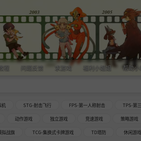
教程
问题反馈
求游戏
福利小姐姐
帮助小
拟机
STG-射击飞行
FPS-第一人称射击
TPS-第
动作游戏
独立游戏
竞速游戏
策略游戏
略模拟战旗
TCG-集换式卡牌游戏
TD塔防
休闲游