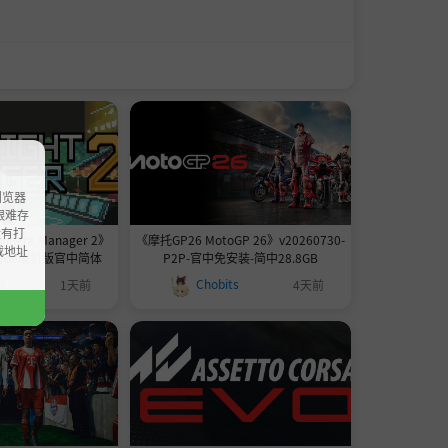
浏览器
ao艰难存
没有打
ight Manager 2》
《摩托GP26 MotoGP 26》v20260730-
载地址
adc0de联机版官中简体
P2P-官中免安装-简中28.8GB
ts
Chobits
1天前
4天前