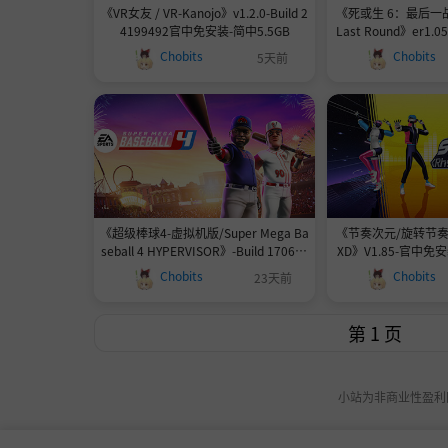
《VR女友 / VR-Kanojo》v1.2.0-Build 2
《死或生 6：最后一战 De
4199492官中免安装-简中5.5GB
Last Round》er1.05
全DLC服装|官中免安
Chobits
Chobits
5天前
《超级棒球4-虚拟机版/Super Mega Ba
《节奏次元/旋转节奏XD/
seball 4 HYPERVISOR》-Build 170681
XD》V1.85-官中免
12官方英文-免安装19.4GB
模式和V
Chobits
Chobits
23天前
小站为非商业性盈利网