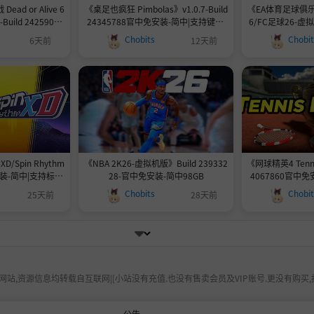
ad or Alive 6
《桌足也疯狂 Pimbolas》v1.0.7-Build
《EA体育足球俱乐部
-Build 24259065
24345788官中免安装-简中|支持键盘.
6/FC足球26-虚拟
装-简中82.5GB
鼠标.手柄|容量1.1GB
26 HYPERVISOR》
Chobits
Chobi
6天前
12天前
427|官中免安装-
柄|容量
Spin Rhythm
《NBA 2K26-虚拟机版》Build 239332
《网球精英4 Tennis
安装-简中|支持标准
28-官中免安装-简中98GB
4067860官中免
R模式
Chobits
Chobi
25天前
28天前
站,资源信息均转载自互联网|[小站没有充值.也没有售卖会员及VIP账号.更没有购买,
公告