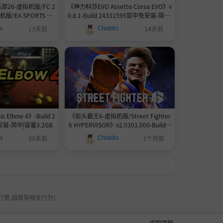
26-虚拟机版/FC 2
《神力科莎EVO Assetto Corsa EVO》v
机版/EA SPORTS FC
0.8.1-Build 24331595官中免安装-简中|
v1.6.5-Build 24292
容量67.8GB
ts
Chobits
13天前
14天前
简中|支持键盘.鼠标.手
58.80GB
 Elbow 4》-Build 2
《街头霸王6-虚拟机版/Street Fighter
安装-简中|容量3.2GB
6 HYPERVISOR》v2.0301.000-Build 2
3395122|官方简体中文|支持键盘.鼠标.
ts
Chobits
30天前
1个月前
手柄|容量103GB
打赏,捐赠等相关行为]
返回顶部