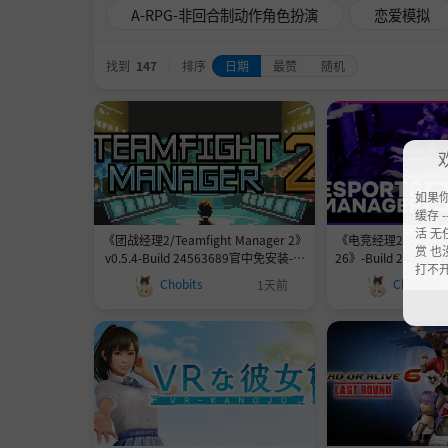
A-RPG-非回合制动作角色扮演
恋爱模拟
找到
147
排序
日期
最赞
随机
如果
缓存 --
活 无
《团战经理2/Teamfight Manager 2》
《电竞经理2026 Espor
赏 也
v0.5.4-Build 24563689官中免安装-简
26》-Build 2453
打不
中1.1GB
6.9G
Chobits
Chobits
1天前