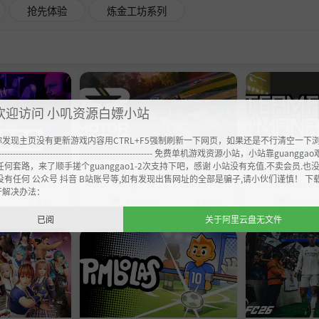
抢先体验
炼金工坊系列
欢迎访问 小叽资源白嫖小站
你发现主页没有更新游戏内容用CTRL+F5强制刷新一下网页，如果还是不行清空一下
----------------------------------------------------- 免费单机游戏资源小站，小站靠guangg
任何套路，来了顺手搓个guanggao1-2次支持下吧，感谢 小站没有充值.不卖会员.也
ts Manager 20
《汽车竞速计划/专业赛车计划/Project
《团战经理2/Teamf
没有任何 公众号 抖音 B站账号等,如有发现出售网址的全部是骗子,请小伙们谨慎！ 下
9449官中免安装-简中
Motor Racing》v2.1.0.1-Build 244850
v0.5.4-0xde
开解决办法：
B
03官中免安装-简中57.6GB
Chobits
Chobi
1天前
1天前
已阅
关于阿里云盘无文件