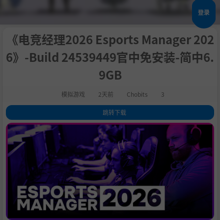
登录
《电竞经理2026 Esports Manager 202
6》-Build 24539449官中免安装-简中6.
9GB
模拟游戏
2天前
Chobits
3
跳转下载
1
.
关于此游戏
2
.
3
.
按您的方式游玩，铸就传奇
4
.
系统需求
5
.
支持作者
6
.
学习