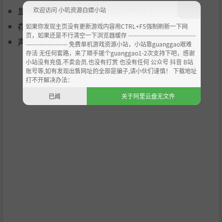
设计每周训练计划，兼顾技能提升与身心健康。通过团队
欢迎访问 小叽资源白嫖小站
显卡:
DirectX 兼容显卡（2GB VRAM）
建设、心理辅导和科学排程，塑造高绩效运动员。
存储空间:
需要 4 GB 可用空间
如果你发现主页没有更新游戏内容用CTRL+F5强制刷新一下网
页，如果还是不行清空一下浏览器缓存 ----------------------------------
声卡:
基本音频设备
--------------------- 免费单机游戏资源小站，小站靠guanggao艰难
存活 无任何套路，来了顺手搓个guanggao1-2次支持下吧，感谢
小站没有充值.不卖会员.也没有打赏 也没有任何 公众号 抖音 B站
账号等,如有发现出售网址的全部是骗子,请小伙们谨慎！ 下载地址
打不开解决办法：
已阅
关于阿里云盘无文件
领导力与球员互动
深入了解您的球员。理解他们的需求与动机，引导他们应
对赛场内外的起伏。利用深入的对话模块与球员及工作人
员沟通，洞察其需求，并将谈话成果转化为真正独特且实
用的策略。