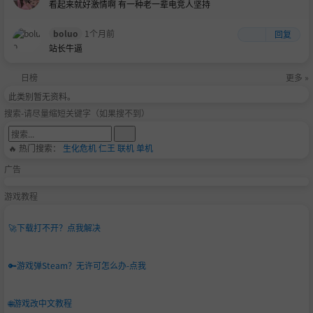
看起来就好激情啊 有一种老一辈电竞人坚持
boluo
1个月前
回复
站长牛逼
日榜
更多 »
此类别暂无资料。
搜索-请尽量缩短关键字（如果搜不到）
🔥 热门搜索：
生化危机
仁王
联机
单机
广告
游戏教程
🚀
下载打不开？点我解决
🔑
游戏弹Steam？无许可怎么办-点我
🌐
游戏改中文教程