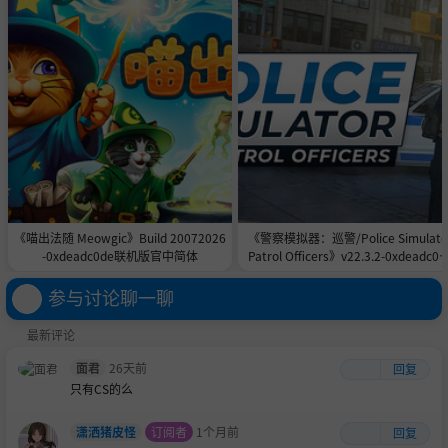
往成为电竞界传奇经理的漫长道路。
《喵出法随 Meowgic》Build 20072026
《警察模拟器：巡警/Police Simulato
-0xdeadc0de联机版官中简体
Patrol Officers》v22.3.2-0xdeadc0d
联机版官中简体
参与讨论聊一聊
最新评论
面君
26天前
回复
只有CS的么
潇洒猪皮怪
订阅者
1个月前
回复