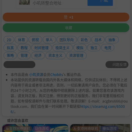
小叽转整合地址
组织成长与品牌建设
赞
+1
拓展业务，签署赞助协议，提升曝光度，并在整个电竞圈
扩大您的影响力。
收藏
2D
体育
俯视
单人
团队导向
彩色
战术
抽象
拟真
教程
时间管理
极简主义
模拟
独立
电竞
策略
管理
经济
资本主义
资源管理
问题反馈
本作品是由
小叽资源
会员
Chobits
's 搬运作品.
本站提供的资源转载自国内外各大媒体和网络，仅供试玩体验；不得将上述
内容用于商业或者非法用途，否则，一切后果请用户自负。您必须在下载后
的24个小时之内，从您的电脑中彻底删除上述内容。如果您喜欢该游戏内
容，请支持正版，购买注册，得到更好的正版服务。我们非常重视版权问
题，如有侵权请邮件与我们联系处理。敬请谅解！E-mail：acgbns666@ou
tlook.com，我们会在第一时间断开下载链接
https://steamzg.com/6500
6/
。
按您的方式游玩，铸就传奇
或许您会喜欢
A-支持网络联机
动作游戏
A-支持网络联机
模拟游戏
无剧情模式，无游戏结束画面。只有您、您的团队，以及通