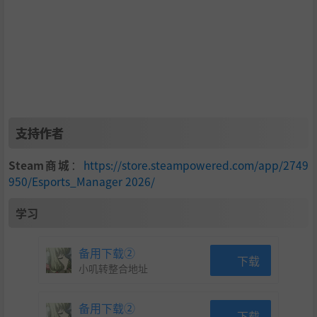
锦标赛与排名系统
让您的组织参与完整的赛事日历，从小型比赛到大型冠军
赛。瞄准大满贯，留下您的印记。
支持作者
Steam商城
：
https://store.steampowered.com/app/2749
950/Esports_Manager 2026/
学习
备用下载②
下载
小叽转整合地址
组建后勤团队
招募并管理完整的幕后团队：分析师、教练、初级经理、
备用下载②
媒体专员等。每个角色都对成功至关重要。
下载