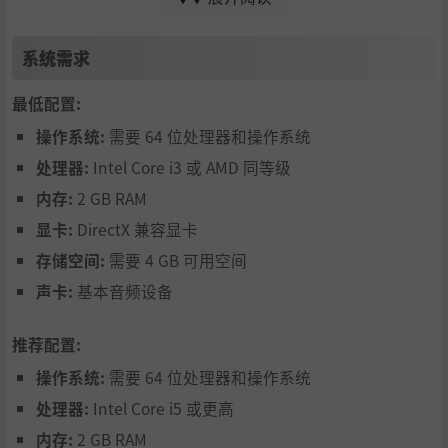
从众多真实队伍中做出选择，管理由真实职业选手组成的
阵容。按照您的方式打造最强战队。
系统需求
最低配置:
操作系统:
需要 64 位处理器和操作系统
处理器:
Intel Core i3 或 AMD 同等级
内存:
2 GB RAM
显卡:
DirectX 兼容显卡
存储空间:
需要 4 GB 可用空间
声卡:
基本音频设备
球员市场与转会
推荐配置:
买卖或租借球员，为您目标组建最佳阵容。市场动态、合
操作系统:
需要 64 位处理器和操作系统
同谈判与时机把握都至关重要。
处理器:
Intel Core i5 或更高
球员发展与士气管理
内存:
2 GB RAM