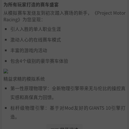
为所有玩家打造的赛车盛宴
从模拟赛车发烧友到初次踏入赛场的新手，《Project Motor
Racing》为您呈现：
引人入胜的单人职业生涯
激动人心的在线赛车模式
丰富的游戏内活动
包含4个级别的豪华赛车体验
精益求精的模拟系统
第一性原理物理学：全新物理引擎带来无与伦比的操控真
实感和高保真力回馈。
标杆级物理引擎：基于对Mod友好的GIANTS 10引擎打
造。
工厂车手计划：每款车型的操控性能均经品牌合作伙伴和