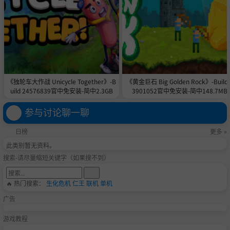
《独轮车大作战 Unicycle Together》-B
《黄金巨石 Big Golden Rock》-Build 
uild 24576839官中免安装-简中2.3GB
3901052官中免安装-简中148.7MB
参与讨论聊一聊
日榜
更多 »
此类别暂无资料。
搜索-请尽量缩短关键字（如果搜不到）
🔥 热门搜索：
生化危机
仁王
联机
单机
广告
游戏教程