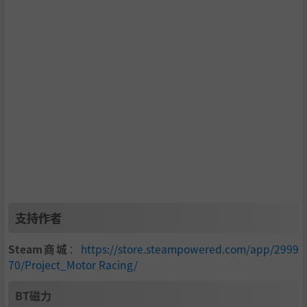
支持作者
Steam商城
：
https://store.steampowered.com/app/2999
70/Project_Motor Racing/
BT磁力