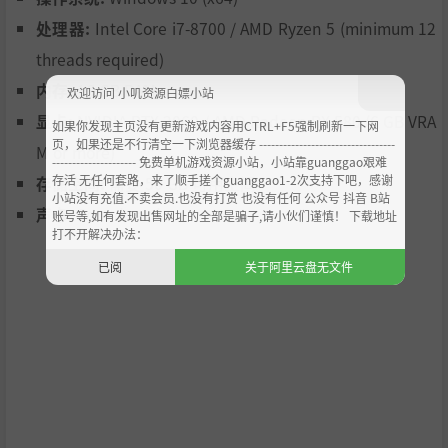
完整的24小时昼夜循环
处理器:
Intel Core i7-8700 / AMD Ryzen 5 (minimum 12
threads required)
内存:
16 GB RAM
欢迎访问 小叽资源白嫖小站
显卡:
NVIDIA RTX 2060 / AMD Radeon RX 580 (6 GB VRA
如果你发现主页没有更新游戏内容用CTRL+F5强制刷新一下网
页，如果还是不行清空一下浏览器缓存 ----------------------------------
M or more)
--------------------- 免费单机游戏资源小站，小站靠guanggao艰难
存活 无任何套路，来了顺手搓个guanggao1-2次支持下吧，感谢
Project Motor Racing: Year 1 Bundle
存储空间:
需要 50 GB 可用空间
小站没有充值.不卖会员.也没有打赏 也没有任何 公众号 抖音 B站
获取Group 5 Revival Pack、3个内容包+第一年扩展包
声卡:
Sound card
账号等,如有发现出售网址的全部是骗子,请小伙们谨慎！ 下载地址
打不开解决办法：
已阅
关于阿里云盘无文件