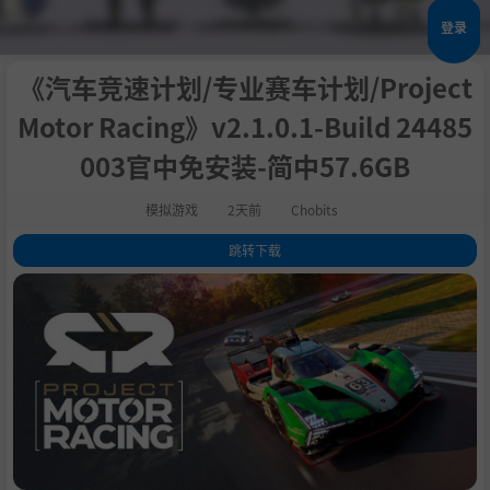
登录
《汽车竞速计划/专业赛车计划/Project
Motor Racing》v2.1.0.1-Build 24485
003官中免安装-简中57.6GB
模拟游戏
2天前
Chobits
跳转下载
1
.
关于此游戏
2
.
系统需求
3
.
支持作者
4
.
BT磁力
5
.
学习