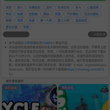
体育
单人
可模组化
合作
在线合作
多人
心理恐怖
怀旧
拟真
控制器
模拟
氛围
汽车模拟
沉浸式模拟
物理
电竞
竞速
第一人称
第三人称
虚拟现实
重玩价值
驾驶
问题反馈
本作品是由
小叽资源
会员
Chobits
's 搬运作品.
本站提供的资源转载自国内外各大媒体和网络，仅供试玩体验；不得将上述
内容用于商业或者非法用途，否则，一切后果请用户自负。您必须在下载后
的24个小时之内，从您的电脑中彻底删除上述内容。如果您喜欢该游戏内
容，请支持正版，购买注册，得到更好的正版服务。我们非常重视版权问
题，如有侵权请邮件与我们联系处理。敬请谅解！E-mail：acgbns666@ou
tlook.com，我们会在第一时间断开下载链接
https://steamzg.com/6072
1/
。
或许您会喜欢
冒险游戏
策略游戏