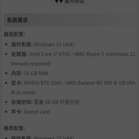
展开阅读
▼▼
全球数百名顶尖赛车专业人士精心调校与认证，确保真实
的操控精度。
系统需求
身临其境的音效设计：前所未有地捕捉赛车运动的震撼力
最低配置:
量。
操作系统:
Windows 10 (x64)
处理器:
Intel Core i7-8700 / AMD Ryzen 5 (minimum 12
threads required)
内存:
16 GB RAM
显卡:
NVIDIA RTX 2060 / AMD Radeon RX 580 (6 GB VRA
感受每一刻的激情
M or more)
动感十足的驾驶舱，呈现G力效应、热雾等逼真细节。
存储空间:
需要 50 GB 可用空间
True2track真实赛道技术
声卡:
Sound card
变幻莫测的动态天气系统
推荐配置:
智能适应的行车路线与行车湿迹
操作系统:
Windows 10 (x64)