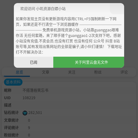
欢迎访问 小叽资源白嫖小站
如果你发现主页没有更新游戏内容用CTRL+F5强制刷新一下网
页，如果还是不行清空一下浏览器缓存 ----------------------------------
--------------------- 免费单机游戏资源小站，小站靠guanggao艰难
存活 无任何套路，来了顺手搓个guanggao1-2次支持下吧，感谢
小站没有充值.不卖会员.也没有打赏 也没有任何 公众号 抖音 B站
账号等,如有发现出售网址的全部是骗子,请小伙们谨慎！ 下载地址
打不开解决办法：
已阅
关于阿里云盘无文件
总览
文章
关注
粉丝
评论
基本资料
昵称
不搭落俗笑忘书
UID
108219
描述
钻石统计
282,501
文章统计
0
评论统计
9
粉丝统计
0