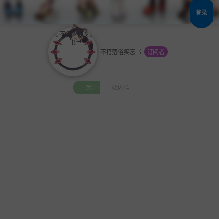
登录
不搭落俗笑忘书
订阅者
关注
站内信